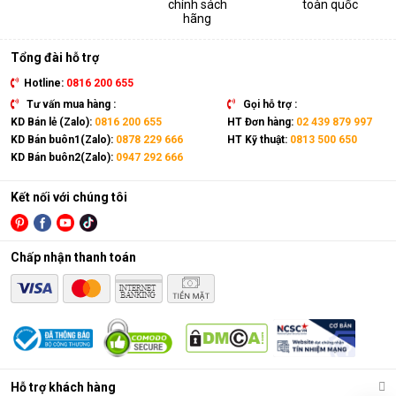
chính sách
toàn quốc
thiết bị. Sản phẩm có kích thước gọn nhẹ, kết hợp cùng bánh
hãng
xe và tay cầm nên có thể dễ dàng di chuyển tới mọi vị trí trong
nhà.
Tổng đài hỗ trợ
Hotline:
0816 200 655
Tư vấn mua hàng :
Gọi hỗ trợ :
KD Bán lẻ (Zalo):
0816 200 655
HT Đơn hàng:
02 439 879 997
KD Bán buôn1(Zalo):
0878 229 666
HT Kỹ thuật:
0813 500 650
KD Bán buôn2(Zalo):
0947 292 666
Kết nối với chúng tôi
Chấp nhận thanh toán
Điều hòa di động là gì?
Các chức năng chính của máy bao gồm: Làm lạnh, quạt gió,
Hỗ trợ khách hàng
hút ẩm và lọc khí. Bên cạnh đó, dòng sản phẩm này còn được