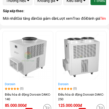
Thương hiệu
Khoảng giá
Kiểu dáng
1 chiều (
Sắp xếp theo:
Mới nhất
Giá tăng dần
Giá giảm dần
Lượt xem
Trao đổi
Đánh giá
Tên 
Dorosin
Dorosin
(0)
(0)
Điều hòa di động Dorosin DAKC-
Điều hòa di động Dorosin DAKC-
140
250
85.000.000đ
125.000.000đ