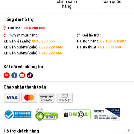
chính sách
toàn quốc
thiết bị. Sản phẩm có kích thước gọn nhẹ, kết hợp cùng bánh
hãng
xe và tay cầm nên có thể dễ dàng di chuyển tới mọi vị trí trong
nhà.
Tổng đài hỗ trợ
Hotline:
0816 200 655
Tư vấn mua hàng :
Gọi hỗ trợ :
KD Bán lẻ (Zalo):
0816 200 655
HT Đơn hàng:
02 439 879 997
KD Bán buôn1(Zalo):
0878 229 666
HT Kỹ thuật:
0813 500 650
KD Bán buôn2(Zalo):
0947 292 666
Kết nối với chúng tôi
Chấp nhận thanh toán
Điều hòa di động là gì?
Các chức năng chính của máy bao gồm: Làm lạnh, quạt gió,
Hỗ trợ khách hàng
hút ẩm và lọc khí. Bên cạnh đó, dòng sản phẩm này còn được