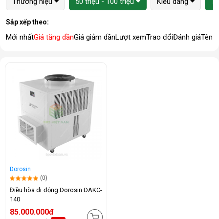
Thương hiệu
50 triệu - 100 triệu
Kiểu dáng
1 
Sắp xếp theo:
Mới nhất
Giá tăng dần
Giá giảm dần
Lượt xem
Trao đổi
Đánh giá
Tên 
Dorosin
(0)
Điều hòa di động Dorosin DAKC-
140
85.000.000đ