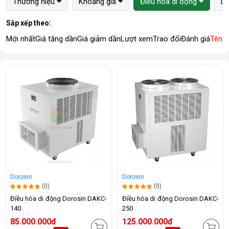
Thương hiệu
Khoảng giá
Điều hòa di động
Lo
Sắp xếp theo:
Mới nhất
Giá tăng dần
Giá giảm dần
Lượt xem
Trao đổi
Đánh giá
Tên 
Dorosin
Dorosin
(0)
(0)
Điều hòa di động Dorosin DAKC-
Điều hòa di động Dorosin DAKC-
140
250
85.000.000đ
125.000.000đ