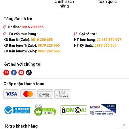
chính sách
toàn quốc
thiết bị. Sản phẩm có kích thước gọn nhẹ, kết hợp cùng bánh
hãng
xe và tay cầm nên có thể dễ dàng di chuyển tới mọi vị trí trong
nhà.
Tổng đài hỗ trợ
Hotline:
0816 200 655
Tư vấn mua hàng :
Gọi hỗ trợ :
KD Bán lẻ (Zalo):
0816 200 655
HT Đơn hàng:
02 439 879 997
KD Bán buôn1(Zalo):
0878 229 666
HT Kỹ thuật:
0813 500 650
KD Bán buôn2(Zalo):
0947 292 666
Kết nối với chúng tôi
Chấp nhận thanh toán
Điều hòa di động là gì?
Các chức năng chính của máy bao gồm: Làm lạnh, quạt gió,
Hỗ trợ khách hàng
hút ẩm và lọc khí. Bên cạnh đó, dòng sản phẩm này còn được