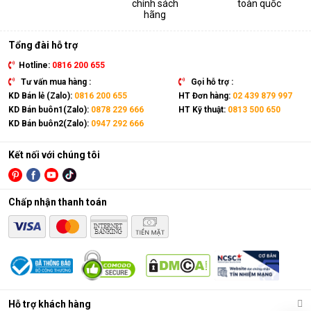
chính sách
toàn quốc
thiết bị. Sản phẩm có kích thước gọn nhẹ, kết hợp cùng bánh
hãng
xe và tay cầm nên có thể dễ dàng di chuyển tới mọi vị trí trong
nhà.
Tổng đài hỗ trợ
Hotline:
0816 200 655
Tư vấn mua hàng :
Gọi hỗ trợ :
KD Bán lẻ (Zalo):
0816 200 655
HT Đơn hàng:
02 439 879 997
KD Bán buôn1(Zalo):
0878 229 666
HT Kỹ thuật:
0813 500 650
KD Bán buôn2(Zalo):
0947 292 666
Kết nối với chúng tôi
Chấp nhận thanh toán
Điều hòa di động là gì?
Các chức năng chính của máy bao gồm: Làm lạnh, quạt gió,
Hỗ trợ khách hàng
hút ẩm và lọc khí. Bên cạnh đó, dòng sản phẩm này còn được