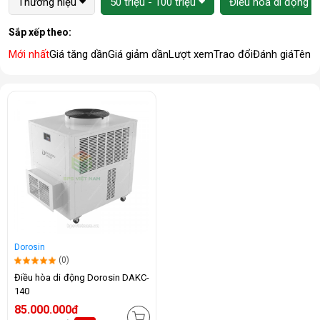
Thương hiệu
50 triệu - 100 triệu
Điều hòa di động
Sắp xếp theo:
Mới nhất
Giá tăng dần
Giá giảm dần
Lượt xem
Trao đổi
Đánh giá
Tên 
Dorosin
(0)
Điều hòa di động Dorosin DAKC-
140
85.000.000đ