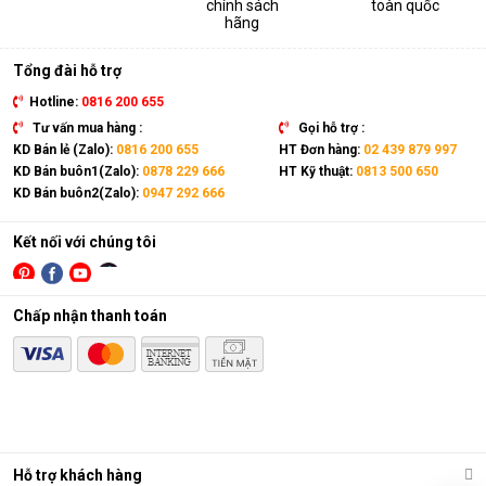
chính sách
toàn quốc
thiết bị. Sản phẩm có kích thước gọn nhẹ, kết hợp cùng bánh
hãng
xe và tay cầm nên có thể dễ dàng di chuyển tới mọi vị trí trong
nhà.
Tổng đài hỗ trợ
Hotline:
0816 200 655
Tư vấn mua hàng :
Gọi hỗ trợ :
KD Bán lẻ (Zalo):
0816 200 655
HT Đơn hàng:
02 439 879 997
KD Bán buôn1(Zalo):
0878 229 666
HT Kỹ thuật:
0813 500 650
KD Bán buôn2(Zalo):
0947 292 666
Kết nối với chúng tôi
Chấp nhận thanh toán
Điều hòa di động là gì?
Các chức năng chính của máy bao gồm: Làm lạnh, quạt gió,
Hỗ trợ khách hàng
hút ẩm và lọc khí. Bên cạnh đó, dòng sản phẩm này còn được