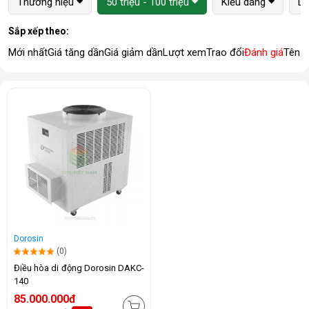
Thương hiệu
50 triệu - 100 triệu
Kiểu dáng
Lo
Sắp xếp theo:
Mới nhất
Giá tăng dần
Giá giảm dần
Lượt xem
Trao đổi
Đánh giá
Tên 
Dorosin
(0)
Điều hòa di động Dorosin DAKC-
140
85.000.000đ