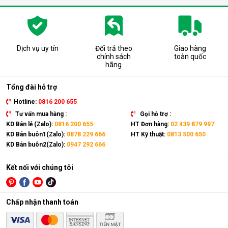
gas, bảng điều khiển,... giống như một chiếc điều hòa thông
thường.
Có thể coi điều hòa di động là phiên bản thu nhỏ của điều hòa
tủ đứng nhưng với thiết kế cục nóng và cục lạnh trên cùng 1
Dịch vụ uy tín
Đổi trả theo
Giao hàng
chính sách
toàn quốc
thiết bị. Sản phẩm có kích thước gọn nhẹ, kết hợp cùng bánh
hãng
xe và tay cầm nên có thể dễ dàng di chuyển tới mọi vị trí trong
nhà.
Tổng đài hỗ trợ
Hotline:
0816 200 655
Tư vấn mua hàng :
Gọi hỗ trợ :
KD Bán lẻ (Zalo):
0816 200 655
HT Đơn hàng:
02 439 879 997
KD Bán buôn1(Zalo):
0878 229 666
HT Kỹ thuật:
0813 500 650
KD Bán buôn2(Zalo):
0947 292 666
Kết nối với chúng tôi
Chấp nhận thanh toán