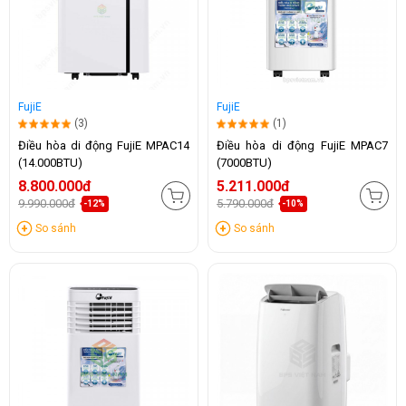
FujiE
FujiE
(3)
(1)
Điều hòa di động FujiE MPAC14
Điều hòa di động FujiE MPAC7
(14.000BTU)
(7000BTU)
8.800.000đ
5.211.000đ
9.990.000đ
5.790.000đ
-12%
-10%
So sánh
So sánh