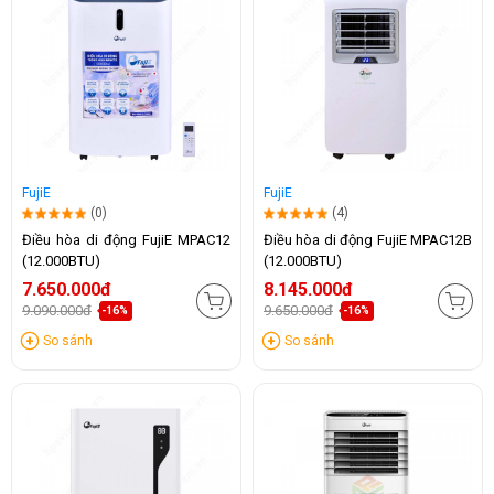
FujiE
FujiE
(0)
(4)
Điều hòa di động FujiE MPAC12
Điều hòa di động FujiE MPAC12B
(12.000BTU)
(12.000BTU)
7.650.000đ
8.145.000đ
9.090.000đ
9.650.000đ
-16%
-16%
So sánh
So sánh