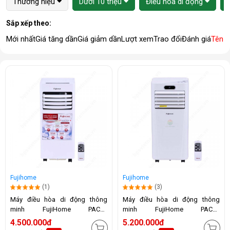
Thương hiệu
Dưới 10 triệu
Điều hòa di động
Sắp xếp theo:
Mới nhất
Giá tăng dần
Giá giảm dần
Lượt xem
Trao đổi
Đánh giá
Tên 
Fujihome
Fujihome
(1)
(3)
Máy điều hòa di động thông
Máy điều hòa di động thông
minh FujiHome PAC07
minh FujiHome PAC09
(7000BTU)
(9000BTU)
4.500.000đ
5.200.000đ