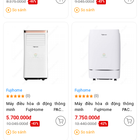
8.375.000đ
9.045.000đ
-46%
-43%
So sánh
So sánh
Fujihome
Fujihome
(0)
(0)
Máy điều hòa di động thông
Máy điều hòa di động thông
minh FujiHome PAC10
minh FujiHome PAC12
(10.000BTU)
(12.000BTU)
5.700.000đ
7.750.000đ
10.045.000đ
13.440.000đ
-43%
-42%
So sánh
So sánh