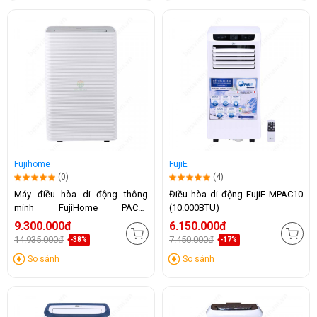
Fujihome
FujiE
(0)
(4)
Máy điều hòa di động thông
Điều hòa di động FujiE MPAC10
minh FujiHome PAC14
(10.000BTU)
(14.000BTU)
9.300.000đ
6.150.000đ
14.935.000đ
7.450.000đ
-38%
-17%
So sánh
So sánh