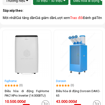
Thương hiệu
10 triệu - 50 triệu
Điều hòa di động
Sắp xếp theo:
Mới nhất
Giá tăng dần
Giá giảm dần
Lượt xem
Trao đổi
Đánh giá
Tên 
Fujihome
Dorosin
(0)
(0)
Điều hòa di động FujiHome
Điều hòa di động Dorosin DAKC-
PAC14Pro Inverter (14.000BTU)
65
10.500.000đ
43.000.000đ