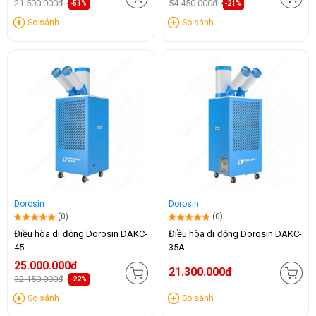
21.500.000đ
54.450.000đ
-51%
-21%
So sánh
So sánh
Dorosin
Dorosin
(0)
(0)
Điều hòa di động Dorosin DAKC-
Điều hòa di động Dorosin DAKC-
45
35A
25.000.000đ
21.300.000đ
32.150.000đ
-22%
So sánh
So sánh