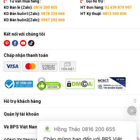
Tư vấn mua hàng :
Gọi hỗ trợ :
KD Bán lẻ (Zalo):
0816 200 655
HT Đơn hàng:
02 439 879 997
KD Bán buôn1(Zalo):
0878 229 666
HT Kỹ thuật:
0813 500 650
KD Bán buôn2(Zalo):
0947 292 666
Kết nối với chúng tôi
Chấp nhận thanh toán
Điều hòa di động là gì?
Các chức năng chính của máy bao gồm: Làm lạnh, quạt gió,
Hỗ trợ khách hàng
hút ẩm và lọc khí. Bên cạnh đó, dòng sản phẩm này còn được
trang bị thêm khá nhiều tính năng và tiện ích đi kèm như: Hẹn
Quản lý tài khoản
giờ, khóa trẻ em, remote, kết nối wifi,...
Ưu điểm vượt trội của điều hòa di động
Về BPS Việt Nam
Hồng Thảo 0816 200 655
Đáp ứng tốt nhu cầu làm mát, dễ dàng tháo lắp và di chuyển
Chào mừng bạn đến với BPS Việt 