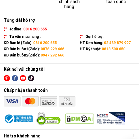
chính sách
toàn quốc
thiết bị. Sản phẩm có kích thước gọn nhẹ, kết hợp cùng bánh
hãng
xe và tay cầm nên có thể dễ dàng di chuyển tới mọi vị trí trong
nhà.
Tổng đài hỗ trợ
Hotline:
0816 200 655
Tư vấn mua hàng :
Gọi hỗ trợ :
KD Bán lẻ (Zalo):
0816 200 655
HT Đơn hàng:
02 439 879 997
KD Bán buôn1(Zalo):
0878 229 666
HT Kỹ thuật:
0813 500 650
KD Bán buôn2(Zalo):
0947 292 666
Kết nối với chúng tôi
Chấp nhận thanh toán
Điều hòa di động là gì?
Các chức năng chính của máy bao gồm: Làm lạnh, quạt gió,
Hỗ trợ khách hàng
hút ẩm và lọc khí. Bên cạnh đó, dòng sản phẩm này còn được