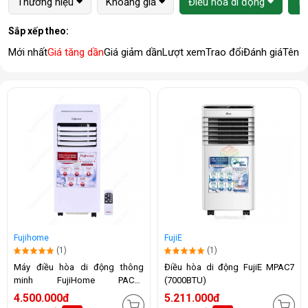
Thương hiệu
Khoảng giá
Điều hòa di động
1 
Sắp xếp theo:
Mới nhất
Giá tăng dần
Giá giảm dần
Lượt xem
Trao đổi
Đánh giá
Tên 
Fujihome
FujiE
(1)
(1)
Máy điều hòa di động thông
Điều hòa di động FujiE MPAC7
minh FujiHome PAC07
(7000BTU)
(7000BTU)
4.500.000đ
5.211.000đ