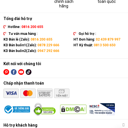
chính sách
toàn quốc
thiết bị. Sản phẩm có kích thước gọn nhẹ, kết hợp cùng bánh
hãng
xe và tay cầm nên có thể dễ dàng di chuyển tới mọi vị trí trong
nhà.
Tổng đài hỗ trợ
Hotline:
0816 200 655
Tư vấn mua hàng :
Gọi hỗ trợ :
KD Bán lẻ (Zalo):
0816 200 655
HT Đơn hàng:
02 439 879 997
KD Bán buôn1(Zalo):
0878 229 666
HT Kỹ thuật:
0813 500 650
KD Bán buôn2(Zalo):
0947 292 666
Kết nối với chúng tôi
Chấp nhận thanh toán
Điều hòa di động là gì?
Các chức năng chính của máy bao gồm: Làm lạnh, quạt gió,
Hỗ trợ khách hàng
hút ẩm và lọc khí. Bên cạnh đó, dòng sản phẩm này còn được