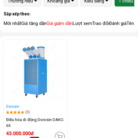
Thương hiệu
Khoảng giá
Kiểu dáng
1 chiều (
Sắp xếp theo:
Mới nhất
Giá tăng dần
Giá giảm dần
Lượt xem
Trao đổi
Đánh giá
Tên 
Dorosin
(0)
Điều hòa di động Dorosin DAKC-
65
43.000.000đ