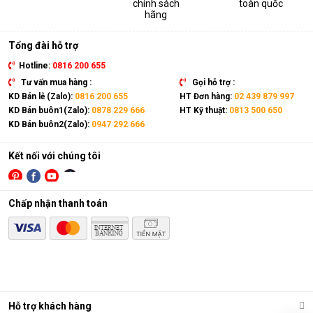
chính sách
toàn quốc
thiết bị. Sản phẩm có kích thước gọn nhẹ, kết hợp cùng bánh
hãng
xe và tay cầm nên có thể dễ dàng di chuyển tới mọi vị trí trong
nhà.
Tổng đài hỗ trợ
Hotline:
0816 200 655
Tư vấn mua hàng :
Gọi hỗ trợ :
KD Bán lẻ (Zalo):
0816 200 655
HT Đơn hàng:
02 439 879 997
KD Bán buôn1(Zalo):
0878 229 666
HT Kỹ thuật:
0813 500 650
KD Bán buôn2(Zalo):
0947 292 666
Kết nối với chúng tôi
Chấp nhận thanh toán
Điều hòa di động là gì?
Các chức năng chính của máy bao gồm: Làm lạnh, quạt gió,
Hỗ trợ khách hàng
hút ẩm và lọc khí. Bên cạnh đó, dòng sản phẩm này còn được