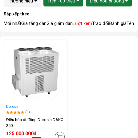
Thương hiệu
Trên 100 triệu
Điều hòa di động
Sắp xếp theo:
Mới nhất
Giá tăng dần
Giá giảm dần
Lượt xem
Trao đổi
Đánh giá
Tên 
Dorosin
(0)
Điều hòa di động Dorosin DAKC-
250
125.000.000đ