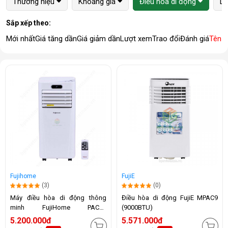
Thương hiệu
Khoảng giá
Điều hòa di động
Lo
Sắp xếp theo:
Mới nhất
Giá tăng dần
Giá giảm dần
Lượt xem
Trao đổi
Đánh giá
Tên 
Fujihome
FujiE
(3)
(0)
Máy điều hòa di động thông
Điều hòa di động FujiE MPAC9
minh FujiHome PAC09
(9000BTU)
(9000BTU)
5.200.000đ
5.571.000đ