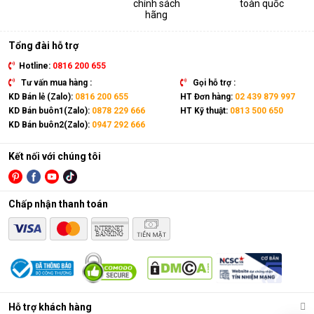
chính sách
toàn quốc
thiết bị. Sản phẩm có kích thước gọn nhẹ, kết hợp cùng bánh
hãng
xe và tay cầm nên có thể dễ dàng di chuyển tới mọi vị trí trong
nhà.
Tổng đài hỗ trợ
Hotline:
0816 200 655
Tư vấn mua hàng :
Gọi hỗ trợ :
KD Bán lẻ (Zalo):
0816 200 655
HT Đơn hàng:
02 439 879 997
KD Bán buôn1(Zalo):
0878 229 666
HT Kỹ thuật:
0813 500 650
KD Bán buôn2(Zalo):
0947 292 666
Kết nối với chúng tôi
Chấp nhận thanh toán
Điều hòa di động là gì?
Các chức năng chính của máy bao gồm: Làm lạnh, quạt gió,
Hỗ trợ khách hàng
hút ẩm và lọc khí. Bên cạnh đó, dòng sản phẩm này còn được