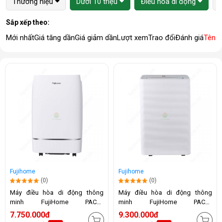
Thương hiệu
Dưới 10 triệu
Điều hòa di động
Sắp xếp theo:
Mới nhất
Giá tăng dần
Giá giảm dần
Lượt xem
Trao đổi
Đánh giá
Tên 
Fujihome
Fujihome
(0)
(0)
Máy điều hòa di động thông
Máy điều hòa di động thông
minh FujiHome PAC12
minh FujiHome PAC14
(12.000BTU)
(14.000BTU)
7.750.000đ
9.300.000đ