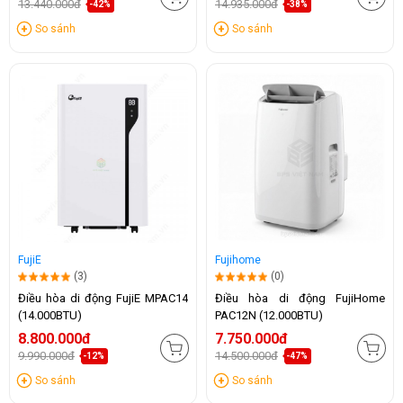
13.440.000đ
14.935.000đ
-42%
-38%
So sánh
So sánh
FujiE
Fujihome
(3)
(0)
Điều hòa di động FujiE MPAC14
Điều hòa di động FujiHome
(14.000BTU)
PAC12N (12.000BTU)
8.800.000đ
7.750.000đ
9.990.000đ
14.500.000đ
-12%
-47%
So sánh
So sánh