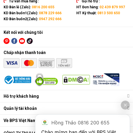
Tư vấn mua hàng :
Gọi hỗ trợ :
KD Bán lẻ (Zalo):
0816 200 655
HT Đơn hàng:
02 439 879 997
KD Bán buôn1(Zalo):
0878 229 666
HT Kỹ thuật:
0813 500 650
KD Bán buôn2(Zalo):
0947 292 666
Kết nối với chúng tôi
Chấp nhận thanh toán
Điều hòa di động là gì?
Các chức năng chính của máy bao gồm: Làm lạnh, quạt gió,
Hỗ trợ khách hàng
hút ẩm và lọc khí. Bên cạnh đó, dòng sản phẩm này còn được
trang bị thêm khá nhiều tính năng và tiện ích đi kèm như: Hẹn
Quản lý tài khoản
giờ, khóa trẻ em, remote, kết nối wifi,...
Ưu điểm vượt trội của điều hòa di động
Về BPS Việt Nam
Hồng Thảo 0816 200 655
Đáp ứng tốt nhu cầu làm mát, dễ dàng tháo lắp và di chuyển
Chào mừng bạn đến với BPS Việt 