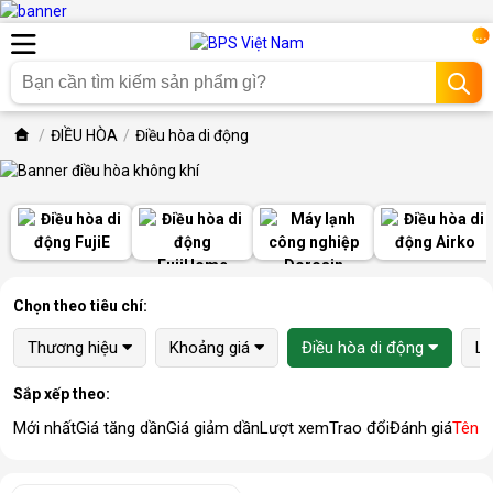
...
ĐIỀU HÒA
Điều hòa di động
Chọn theo tiêu chí:
Thương hiệu
Khoảng giá
Điều hòa di động
Lo
Sắp xếp theo:
Mới nhất
Giá tăng dần
Giá giảm dần
Lượt xem
Trao đổi
Đánh giá
Tên 