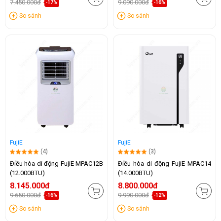
7.450.000đ
9.090.000đ
-17%
-16%
So sánh
So sánh
FujiE
FujiE
(4)
(3)
Điều hòa di động FujiE MPAC12B
Điều hòa di động FujiE MPAC14
(12.000BTU)
(14.000BTU)
8.145.000đ
8.800.000đ
9.650.000đ
9.990.000đ
-16%
-12%
So sánh
So sánh