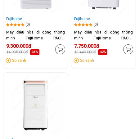
Fujihome
Fujihome
(0)
(0)
Máy điều hòa di động thông
Máy điều hòa di động thông
minh FujiHome PAC14
minh FujiHome PAC12
(14.000BTU)
(12.000BTU)
9.300.000đ
7.750.000đ
14.935.000đ
13.440.000đ
-38%
-42%
So sánh
So sánh