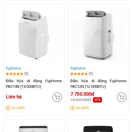
Fujihome
Fujihome
(0)
(0)
Điều hòa di động FujiHome
Điều hòa di động FujiHome
PAC14N (14.000BTU)
PAC12N (12.000BTU)
7.750.000đ
Liên hệ
14.500.000đ
-47%
So sánh
So sánh