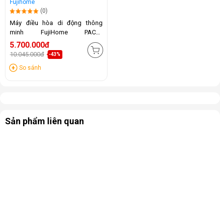
Fujihome
(0)
Máy điều hòa di động thông
minh FujiHome PAC10
(10.000BTU)
5.700.000đ
10.045.000đ
-43%
So sánh
Sản phẩm liên quan