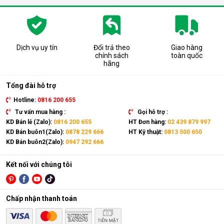
gas, bảng điều khiển,... giống như một chiếc điều hòa thông
thường.
Có thể coi điều hòa di động là phiên bản thu nhỏ của điều hòa
tủ đứng nhưng với thiết kế cục nóng và cục lạnh trên cùng 1
Dịch vụ uy tín
Đổi trả theo
Giao hàng
chính sách
toàn quốc
thiết bị. Sản phẩm có kích thước gọn nhẹ, kết hợp cùng bánh
hãng
xe và tay cầm nên có thể dễ dàng di chuyển tới mọi vị trí trong
nhà.
Tổng đài hỗ trợ
Hotline:
0816 200 655
Tư vấn mua hàng :
Gọi hỗ trợ :
KD Bán lẻ (Zalo):
0816 200 655
HT Đơn hàng:
02 439 879 997
KD Bán buôn1(Zalo):
0878 229 666
HT Kỹ thuật:
0813 500 650
KD Bán buôn2(Zalo):
0947 292 666
Kết nối với chúng tôi
Chấp nhận thanh toán