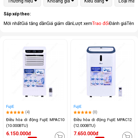
Thương hiệu
Khoảng giá
Kiểu dáng
Loại máy
Sắp xếp theo:
Mới nhất
Giá tăng dần
Giá giảm dần
Lượt xem
Trao đổi
Đánh giá
Tên 
FujiE
FujiE
(4)
(0)
Điều hòa di động FujiE MPAC10
Điều hòa di động FujiE MPAC12
(10.000BTU)
(12.000BTU)
6.150.000đ
7.650.000đ