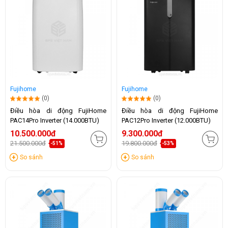
Fujihome
Fujihome
(0)
(0)
Điều hòa di động FujiHome
Điều hòa di động FujiHome
PAC14Pro Inverter (14.000BTU)
PAC12Pro Inverter (12.000BTU)
10.500.000đ
9.300.000đ
21.500.000đ
19.800.000đ
-51%
-53%
So sánh
So sánh