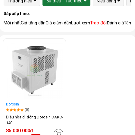
Thương hiệu
50 triệu - 100 triệu
Kiểu dáng
Lo
Sắp xếp theo:
Mới nhất
Giá tăng dần
Giá giảm dần
Lượt xem
Trao đổi
Đánh giá
Tên 
Dorosin
(0)
Điều hòa di động Dorosin DAKC-
140
85.000.000đ