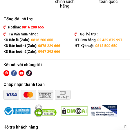
chính sách
toàn quốc
thiết bị. Sản phẩm có kích thước gọn nhẹ, kết hợp cùng bánh
hãng
xe và tay cầm nên có thể dễ dàng di chuyển tới mọi vị trí trong
nhà.
Tổng đài hỗ trợ
Hotline:
0816 200 655
Tư vấn mua hàng :
Gọi hỗ trợ :
KD Bán lẻ (Zalo):
0816 200 655
HT Đơn hàng:
02 439 879 997
KD Bán buôn1(Zalo):
0878 229 666
HT Kỹ thuật:
0813 500 650
KD Bán buôn2(Zalo):
0947 292 666
Kết nối với chúng tôi
Chấp nhận thanh toán
Điều hòa di động là gì?
Các chức năng chính của máy bao gồm: Làm lạnh, quạt gió,
Hỗ trợ khách hàng
hút ẩm và lọc khí. Bên cạnh đó, dòng sản phẩm này còn được