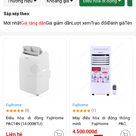
Thương hiệu
Khoảng giá
Điều hòa di động
1 
Sắp xếp theo:
Mới nhất
Giá tăng dần
Giá giảm dần
Lượt xem
Trao đổi
Đánh giá
Tên 
Fujihome
Fujihome
(0)
(1)
Điều hòa di động FujiHome
Máy điều hòa di động thông
PAC14N (14.000BTU)
minh FujiHome PAC07
(7000BTU)
4.500.000đ
Liên hệ