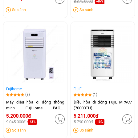
8.375.000đ
-46%
So sánh
So sánh
Fujihome
FujiE
(3)
(1)
Máy điều hòa di động thông
Điều hòa di động FujiE MPAC7
minh FujiHome PAC09
(7000BTU)
(9000BTU)
5.200.000đ
5.211.000đ
9.045.000đ
5.790.000đ
-43%
-10%
So sánh
So sánh