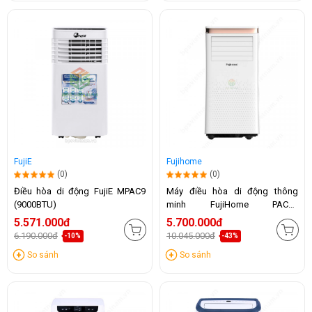
FujiE
Fujihome
(0)
(0)
Điều hòa di động FujiE MPAC9
Máy điều hòa di động thông
(9000BTU)
minh FujiHome PAC10
(10.000BTU)
5.571.000đ
5.700.000đ
6.190.000đ
10.045.000đ
-10%
-43%
So sánh
So sánh