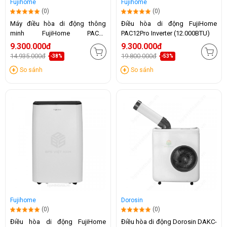
Fujihome
Fujihome
(0)
(0)
Máy điều hòa di động thông
Điều hòa di động FujiHome
minh FujiHome PAC14
PAC12Pro Inverter (12.000BTU)
(14.000BTU)
9.300.000đ
9.300.000đ
14.935.000đ
19.800.000đ
-38%
-53%
So sánh
So sánh
Fujihome
Dorosin
(0)
(0)
Điều hòa di động FujiHome
Điều hòa di động Dorosin DAKC-