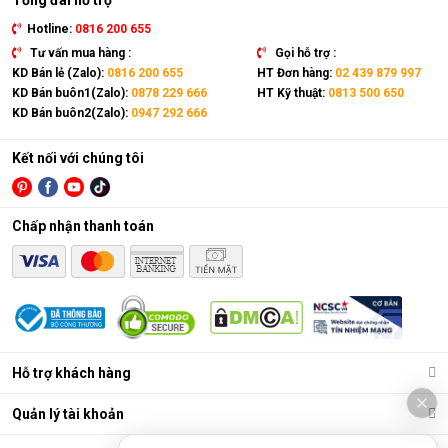
Tổng đài hỗ trợ
Hotline:
0816 200 655
Tư vấn mua hàng :
Gọi hỗ trợ :
KD Bán lẻ (Zalo):
0816 200 655
HT Đơn hàng:
02 439 879 997
KD Bán buôn1(Zalo):
0878 229 666
HT Kỹ thuật:
0813 500 650
KD Bán buôn2(Zalo):
0947 292 666
Kết nối với chúng tôi
Chấp nhận thanh toán
Điều hòa di động là gì?
Các chức năng chính của máy bao gồm: Làm lạnh, quạt gió,
Hỗ trợ khách hàng
hút ẩm và lọc khí. Bên cạnh đó, dòng sản phẩm này còn được
trang bị thêm khá nhiều tính năng và tiện ích đi kèm như: Hẹn
Quản lý tài khoản
giờ, khóa trẻ em, remote, kết nối wifi,...