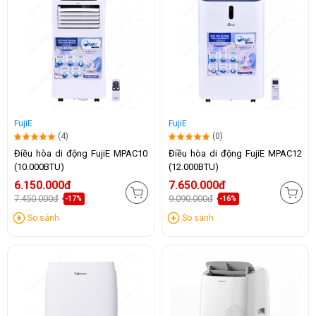
FujiE
FujiE
(4)
(0)
Điều hòa di động FujiE MPAC10
Điều hòa di động FujiE MPAC12
(10.000BTU)
(12.000BTU)
6.150.000đ
7.650.000đ
7.450.000đ
9.090.000đ
-17%
-16%
So sánh
So sánh