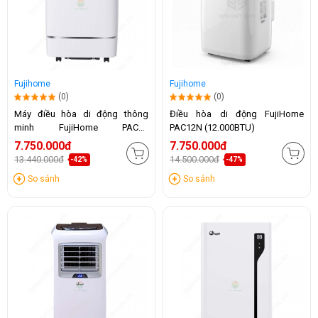
Fujihome
Fujihome
(0)
(0)
Máy điều hòa di động thông
Điều hòa di động FujiHome
minh FujiHome PAC12
PAC12N (12.000BTU)
(12.000BTU)
7.750.000đ
7.750.000đ
13.440.000đ
14.500.000đ
-42%
-47%
So sánh
So sánh