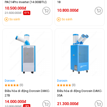
PAC14Pro Inverter (14.000BTU)
18
10.500.000đ
10.800.000đ
21.500.000đ
-51%
So sánh
So sánh
Dorosin
Dorosin
(0)
(0)
Điều hòa di động Dorosin DAKC-
Điều hòa di động Dorosin DAKC-
27B
35A
14.000.000đ
21.300.000đ
17.000.000đ
-18%