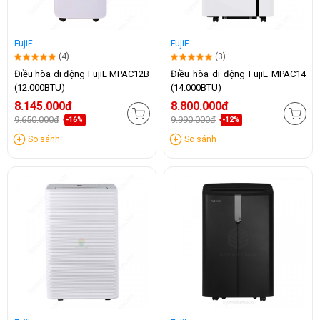
FujiE
FujiE
(4)
(3)
Điều hòa di động FujiE MPAC12B
Điều hòa di động FujiE MPAC14
(12.000BTU)
(14.000BTU)
8.145.000đ
8.800.000đ
9.650.000đ
9.990.000đ
-16%
-12%
So sánh
So sánh