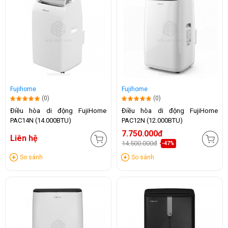
Fujihome
Fujihome
(0)
(0)
Điều hòa di động FujiHome
Điều hòa di động FujiHome
PAC14N (14.000BTU)
PAC12N (12.000BTU)
7.750.000đ
Liên hệ
14.500.000đ
-47%
So sánh
So sánh