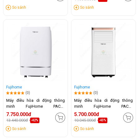
So sánh
So sánh
Fujihome
Fujihome
(0)
(0)
Máy điều hòa di động thông
Máy điều hòa di động thông
minh FujiHome PAC12
minh FujiHome PAC10
(12.000BTU)
(10.000BTU)
7.750.000đ
5.700.000đ
13.440.000đ
10.045.000đ
-42%
-43%
So sánh
So sánh