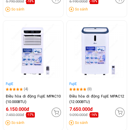
5.790.000đ
6.190.000đ
-10%
-10%
So sánh
So sánh
FujiE
FujiE
(4)
(0)
Điều hòa di động FujiE MPAC10
Điều hòa di động FujiE MPAC12
(10.000BTU)
(12.000BTU)
6.150.000đ
7.650.000đ
7.450.000đ
9.090.000đ
-17%
-16%
So sánh
So sánh