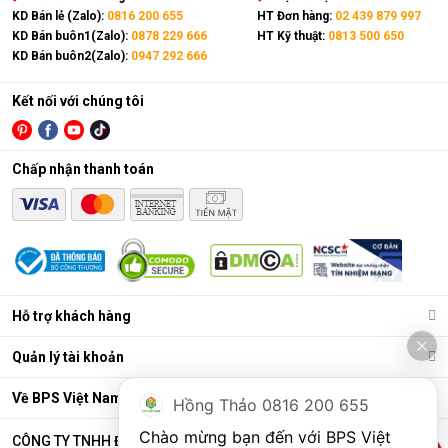
KD Bán lẻ (Zalo):
0816 200 655
HT Đơn hàng:
02 439 879 997
KD Bán buôn1(Zalo):
0878 229 666
HT Kỹ thuật:
0813 500 650
KD Bán buôn2(Zalo):
0947 292 666
Kết nối với chúng tôi
Chấp nhận thanh toán
Điều hòa di động là gì?
Các chức năng chính của máy bao gồm: Làm lạnh, quạt gió,
Hỗ trợ khách hàng
hút ẩm và lọc khí. Bên cạnh đó, dòng sản phẩm này còn được
trang bị thêm khá nhiều tính năng và tiện ích đi kèm như: Hẹn
Quản lý tài khoản
giờ, khóa trẻ em, remote, kết nối wifi,...
Ưu điểm vượt trội của điều hòa di động
Về BPS Việt Nam
Hồng Thảo 0816 200 655
Đáp ứng tốt nhu cầu làm mát, dễ dàng tháo lắp và di chuyển
Chào mừng bạn đến với BPS Việt 
CÔNG TY TNHH ĐẦU TƯ VÀ THƯƠNG MẠI BPS VIỆT NAM