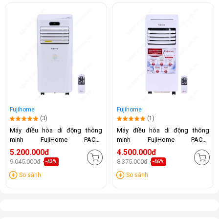
Fujihome
Fujihome
(3)
(1)
Máy điều hòa di động thông
Máy điều hòa di động thông
minh FujiHome PAC09
minh FujiHome PAC07
(9000BTU)
(7000BTU)
5.200.000đ
4.500.000đ
9.045.000đ
8.375.000đ
-43%
-46%
So sánh
So sánh