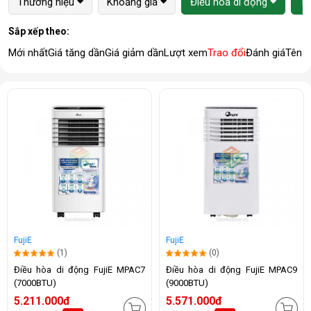
Thương hiệu
Khoảng giá
Điều hòa di động
1 
Sắp xếp theo:
Mới nhất
Giá tăng dần
Giá giảm dần
Lượt xem
Trao đổi
Đánh giá
Tên 
FujiE
FujiE
(1)
(0)
Điều hòa di động FujiE MPAC7
Điều hòa di động FujiE MPAC9
(7000BTU)
(9000BTU)
5.211.000đ
5.571.000đ