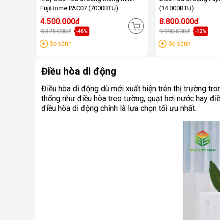
FujiHome PAC07 (7000BTU)
(14.000BTU)
4.500.000đ
8.800.000đ
8.375.000đ
9.990.000đ
-46%
-12%
So sánh
So sánh
Điều hòa di động
Điều hòa di động dù mới xuất hiện trên thị trường t
thống như điều hòa treo tường, quạt hơi nước hay điều
điều hòa di động chính là lựa chọn tối ưu nhất.