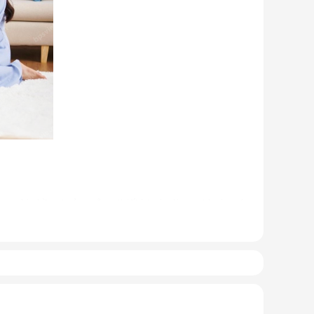
u người nhầm tưởng rằng thiết bị này là quạt hơi nước.
 ống dẫn gas, bảng điều khiển,... giống như một chiếc
g 1 thiết bị. Sản phẩm có kích thước gọn nhẹ, kết