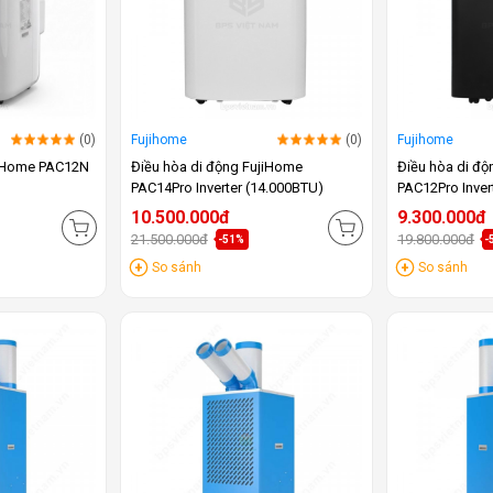
(0)
Fujihome
(0)
Fujihome
jiHome PAC12N
Điều hòa di động FujiHome
Điều hòa di đ
PAC14Pro Inverter (14.000BTU)
PAC12Pro Inver
10.500.000đ
9.300.000đ
21.500.000đ
19.800.000đ
-51%
-
So sánh
So sánh