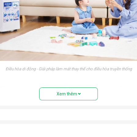
Điều hòa di động - Giải pháp làm mát thay thế cho điều hòa truyền thống
 điều hòa treo tường truyền thống. Nếu nhìn từ bên ngoài, rất nhiề
Xem thêm
ệu” với đầy đủ các bộ phận: Dàn nóng, dàn lạnh, máy nén, khí gas,
 điều hòa tủ đứng nhưng với thiết kế cục nóng và cục lạnh trên cùn
uyển tới mọi vị trí trong nhà.