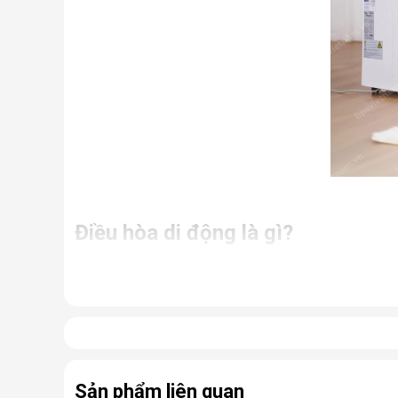
Điều hòa di động là gì?
Điều hòa di động là thiết bị làm mát được cải tiến từ
Nhưng thực chất, đây là một chiếc điều hòa “chính hi
điều hòa thông thường.
Có thể coi điều hòa di động là phiên bản thu nhỏ của
hợp cùng bánh xe và tay cầm nên có thể dễ dàng di ch
Sản phẩm liên quan