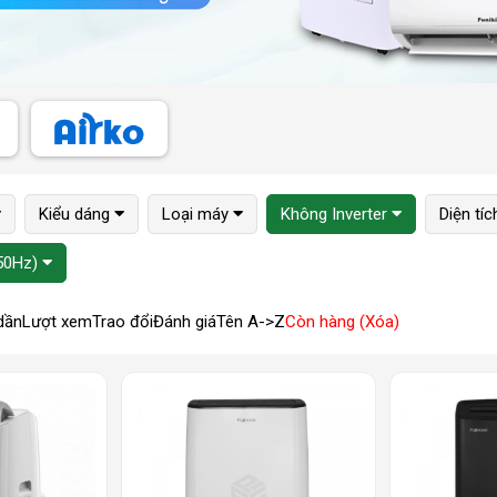
Kiểu dáng
Loại máy
Không Inverter
Diện tí
50Hz)
dần
Lượt xem
Trao đổi
Đánh giá
Tên A->Z
Còn hàng (Xóa)