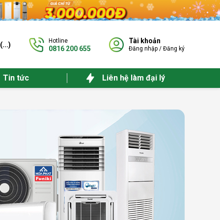
Tài khoản
Hotline
(
...
)
0816 200 655
Đăng nhập
/
Đăng ký
Tin tức
Liên hệ làm đại lý