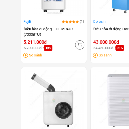
FujiE
(1)
Dorosin
Điều hòa di động FujiE MPAC7
Điều hòa di động Do
(7000BTU)
5.211.000đ
43.000.000đ
5.790.000đ
54.450.000đ
-10%
-21%
So sánh
So sánh