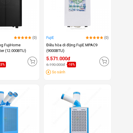
(0)
FujiE
(0)
ộng FujiHome
Điều hòa di động FujiE MPAC9
ter (12.000BTU)
(9000BTU)
5.571.000đ
6.190.000đ
53%
-10%
So sánh