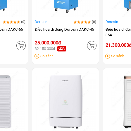
(0)
Dorosin
(0)
Dorosin
rosin DAKC-65
Điều hòa di động Dorosin DAKC-45
Điều hòa di đ
35A
25.000.000đ
21.300.000
32.150.000đ
-22%
So sánh
So sánh