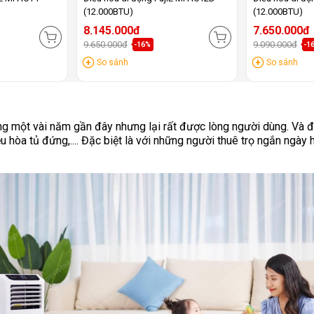
(12.000BTU)
(12.000BTU)
8.145.000đ
7.650.000đ
9.650.000đ
9.090.000đ
-16%
-1
So sánh
So sánh
rong một vài năm gần đây nhưng lại rất được lòng người dùng. Và 
 hòa tủ đứng,.... Đặc biệt là với những người thuê trọ ngắn ngày h