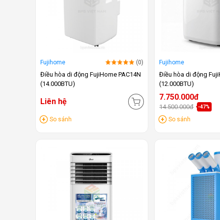
Fujihome
(0)
Fujihome
Điều hòa di động FujiHome PAC14N
Điều hòa di động Fu
(14.000BTU)
(12.000BTU)
7.750.000đ
Liên hệ
14.500.000đ
-47%
So sánh
So sánh