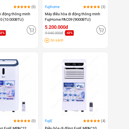
(0)
Fujihome
(3)
i động thông minh
Máy điều hòa di động thông minh
0 (10.000BTU)
FujiHome PAC09 (9000BTU)
5.200.000đ
9.045.000đ
43%
-43%
So sánh
(0)
FujiE
(4)
ng FujiE MPAC12
Điều hòa di động FujiE MPAC10