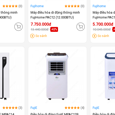
(0)
Fujihome
(0)
Fujihome
g thông minh
Máy điều hòa di động thông minh
Máy điều hòa d
000BTU)
FujiHome PAC12 (12.000BTU)
FujiHome PAC1
7.750.000đ
5.700.000đ
13.440.000đ
10.045.000đ
-42%
-
So sánh
So sánh
(3)
FujiE
(4)
FujiE
iE MPAC14
Điều hòa di động FujiE MPAC12B
Điều hòa di độ