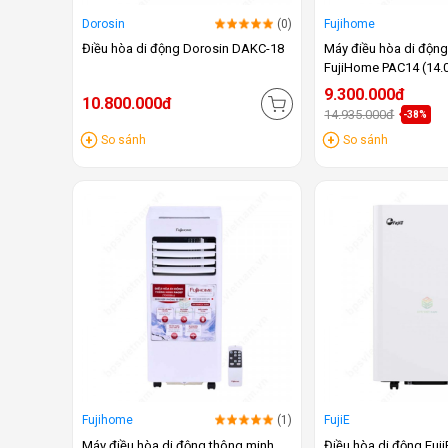
Dorosin
(0)
Fujihome
Điều hòa di động Dorosin DAKC-18
Máy điều hòa di độn
FujiHome PAC14 (14.
9.300.000đ
10.800.000đ
14.935.000đ
-38%
So sánh
So sánh
Fujihome
(1)
FujiE
Máy điều hòa di động thông minh
Điều hòa di động Fuj