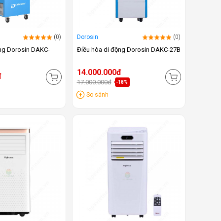
(0)
Dorosin
(0)
ộng Dorosin DAKC-
Điều hòa di động Dorosin DAKC-27B
14.000.000đ
đ
17.000.000đ
-18%
So sánh