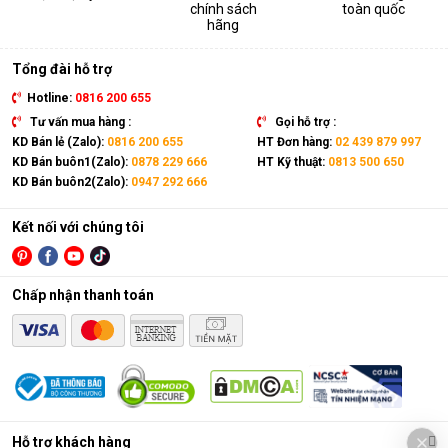
chính sách
toàn quốc
thiết bị. Sản phẩm có kích thước gọn nhẹ, kết hợp cùng bánh
hãng
xe và tay cầm nên có thể dễ dàng di chuyển tới mọi vị trí trong
nhà.
Tổng đài hỗ trợ
Hotline:
0816 200 655
Tư vấn mua hàng :
Gọi hỗ trợ :
KD Bán lẻ (Zalo):
0816 200 655
HT Đơn hàng:
02 439 879 997
KD Bán buôn1(Zalo):
0878 229 666
HT Kỹ thuật:
0813 500 650
KD Bán buôn2(Zalo):
0947 292 666
Kết nối với chúng tôi
Chấp nhận thanh toán
Điều hòa di động là gì?
Các chức năng chính của máy bao gồm: Làm lạnh, quạt gió,
Hỗ trợ khách hàng