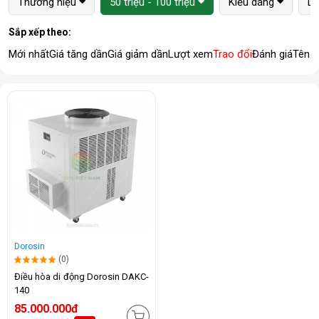
Thương hiệu
50 triệu - 100 triệu
Kiểu dáng
Lo
Sắp xếp theo:
Mới nhất
Giá tăng dần
Giá giảm dần
Lượt xem
Trao đổi
Đánh giá
Tên 
Dorosin
(0)
Điều hòa di động Dorosin DAKC-
140
85.000.000đ