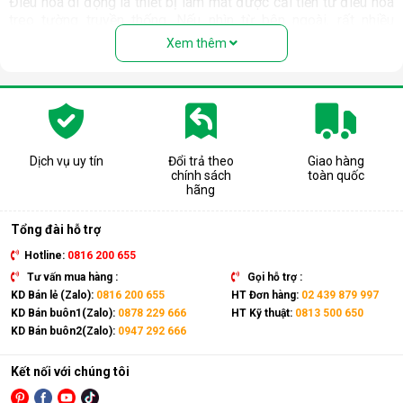
Điều hòa di động là thiết bị làm mát được cải tiến từ điều hòa
treo tường truyền thống. Nếu nhìn từ bên ngoài, rất nhiều
người nhầm tưởng rằng thiết bị này là quạt hơi nước. Nhưng
Xem thêm
thực chất, đây là một chiếc điều hòa “chính hiệu” với đầy đủ
các bộ phận: Dàn nóng, dàn lạnh, máy nén, khí gas, ống dẫn
gas, bảng điều khiển,... giống như một chiếc điều hòa thông
thường.
Có thể coi điều hòa di động là phiên bản thu nhỏ của điều hòa
tủ đứng nhưng với thiết kế cục nóng và cục lạnh trên cùng 1
Dịch vụ uy tín
Đổi trả theo
Giao hàng
chính sách
toàn quốc
thiết bị. Sản phẩm có kích thước gọn nhẹ, kết hợp cùng bánh
hãng
xe và tay cầm nên có thể dễ dàng di chuyển tới mọi vị trí trong
nhà.
Tổng đài hỗ trợ
Hotline:
0816 200 655
Tư vấn mua hàng :
Gọi hỗ trợ :
KD Bán lẻ (Zalo):
0816 200 655
HT Đơn hàng:
02 439 879 997
KD Bán buôn1(Zalo):
0878 229 666
HT Kỹ thuật:
0813 500 650
KD Bán buôn2(Zalo):
0947 292 666
Kết nối với chúng tôi