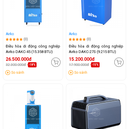
Airko
Airko
(0)
(0)
Điều hòa di động công nghiệp
Điều hòa di động công nghiệp
Airko DAKC-45 (15.358 BTU)
Airko DAKC-27S (9.215 BTU)
26.500.000đ
15.200.000đ
32.300.000đ
17.900.000đ
-18%
-15%
So sánh
So sánh