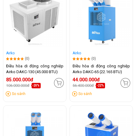
Airko
Airko
(0)
(0)
Điều hòa di động công nghiệp
Điều hòa di động công nghiệp
Airko DAKC-130 (45.000 BTU)
Airko DAKC-65 (22.165 BTU)
85.000.000đ
44.000.000đ
106.000.000đ
56.400.000đ
-20%
-22%
So sánh
So sánh