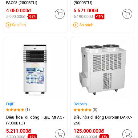
PAC03 (2500BTU)
(9000BTU)
4.050.000đ
5.571.000đ
5.990.000đ
6.190.000đ
-32%
-10%
So sánh
So sánh
FujiE
Dorosin
(1)
(0)
Điều hòa di động FujiE MPAC7
Điều hòa di động Dorosin DAKC-
(7000BTU)
250
5.211.000đ
125.000.000đ
5.790.000đ
150.000.000đ
-10%
-17%