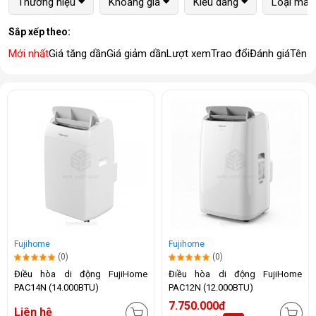
Thương hiệu
Khoảng giá
Kiểu dáng
Loại máy
Sắp xếp theo:
Mới nhất
Giá tăng dần
Giá giảm dần
Lượt xem
Trao đổi
Đánh giá
Tên 
Fujihome
Fujihome
(0)
(0)
Điều hòa di động FujiHome
Điều hòa di động FujiHome
PAC14N (14.000BTU)
PAC12N (12.000BTU)
7.750.000đ
Liên hệ