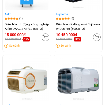
Airko
Fujihome
(1)
(0)
Điều hòa di động công nghiệp
Điều hòa di động mini Fujihome
Airko DAKC-27B (9.215 BTU)
PAC06-Pro (5000BTU)
15.000.000đ
10.450.000đ
17.600.000đ
14.900.000đ
-15%
-30%
So sánh
So sánh