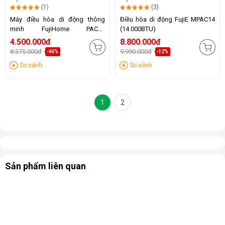
(1)
(3)
Máy điều hòa di động thông
Điều hòa di động FujiE MPAC14
minh FujiHome PAC07
(14.000BTU)
(7000BTU)
4.500.000đ
8.800.000đ
8.375.000đ
9.990.000đ
-46%
-12%
So sánh
So sánh
1
2
Sản phẩm liên quan