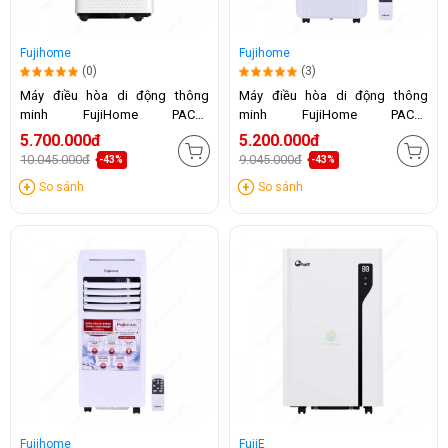
Fujihome
Fujihome
(0)
(3)
Máy điều hòa di động thông
Máy điều hòa di động thông
minh FujiHome PAC10
minh FujiHome PAC09
(10.000BTU)
(9000BTU)
5.700.000đ
5.200.000đ
10.045.000đ
9.045.000đ
-43%
-43%
So sánh
So sánh
Fujihome
FujiE