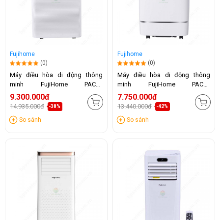
Fujihome
Fujihome
(0)
(0)
Máy điều hòa di động thông
Máy điều hòa di động thông
minh FujiHome PAC14
minh FujiHome PAC12
(14.000BTU)
(12.000BTU)
9.300.000đ
7.750.000đ
14.935.000đ
13.440.000đ
-38%
-42%
So sánh
So sánh