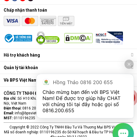
Chấp nhận thanh toán
Điều hòa di động là gì?
Các chức năng chính của máy bao gồm: Làm lạnh, quạt gió,
Hỗ trợ khách hàng
hút ẩm và lọc khí. Bên cạnh đó, dòng sản phẩm này còn được
trang bị thêm khá nhiều tính năng và tiện ích đi kèm như: Hẹn
Quản lý tài khoản
giờ, khóa trẻ em, remote, kết nối wifi,...
Ưu điểm vượt trội của điều hòa di động
Về BPS Việt Nam
Hồng Thảo 0816 200 655
Đáp ứng tốt nhu cầu làm mát, dễ dàng tháo lắp và di chuyển
Chào mừng bạn đến với BPS Việt 
CÔNG TY TNHH ĐẦU TƯ VÀ THƯƠNG MẠI BPS VIỆT NAM
chỉ là số ít những ưu điểm mà
điều hòa
di động đang sở hữu.
Nam! Để được trợ giúp hãy CHAT 
Địa chỉ:
Số H10 Khu đấu giá Ngô Thì Nhậm, Phường Hà Đông, Thành phố Hà
Cùng BPS Việt Nam tìm hiểu chi tiết về ưu điểm của dòng sản
Nội, Việt Nam
với chúng tôi tại đây hoặc gọi số 
phẩm này ngay nhé.
Điện thoại:
0816 200 655
0816.200.655
Email:
info@bpsvietnam.vn
MST:
0110196235
Copyright © 2022 Công Ty TNHH Đầu Tư Và Thương Mại BPS Việt Nam.
Mã số doanh nghiệp: 0110196235 do Sở Kế hoạch & Đầu tư TP Hà Nội cấp lần
đầu ngày 30/11/2022