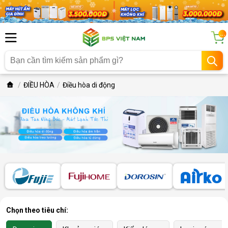
...
ĐIỀU HÒA
Điều hòa di động
Chọn theo tiêu chí: