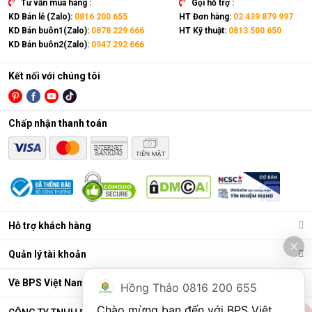
Tư vấn mua hàng :
Gọi hỗ trợ :
KD Bán lẻ (Zalo):
0816 200 655
HT Đơn hàng:
02 439 879 997
KD Bán buôn1(Zalo):
0878 229 666
HT Kỹ thuật:
0813 500 650
KD Bán buôn2(Zalo):
0947 292 666
Kết nối với chúng tôi
Chấp nhận thanh toán
Điều hòa di động là gì?
Các chức năng chính của máy bao gồm: Làm lạnh, quạt gió,
Hỗ trợ khách hàng
hút ẩm và lọc khí. Bên cạnh đó, dòng sản phẩm này còn được
trang bị thêm khá nhiều tính năng và tiện ích đi kèm như: Hẹn
Quản lý tài khoản
giờ, khóa trẻ em, remote, kết nối wifi,...
Ưu điểm vượt trội của điều hòa di động
Về BPS Việt Nam
Hồng Thảo 0816 200 655
Đáp ứng tốt nhu cầu làm mát, dễ dàng tháo lắp và di chuyển
Chào mừng bạn đến với BPS Việt 