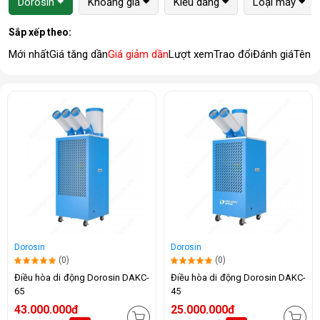
Dorosin
Khoảng giá
Kiểu dáng
Loại máy
Sắp xếp theo:
Mới nhất
Giá tăng dần
Giá giảm dần
Lượt xem
Trao đổi
Đánh giá
Tên 
Dorosin
Dorosin
(0)
(0)
Điều hòa di động Dorosin DAKC-
Điều hòa di động Dorosin DAKC-
65
45
43.000.000đ
25.000.000đ