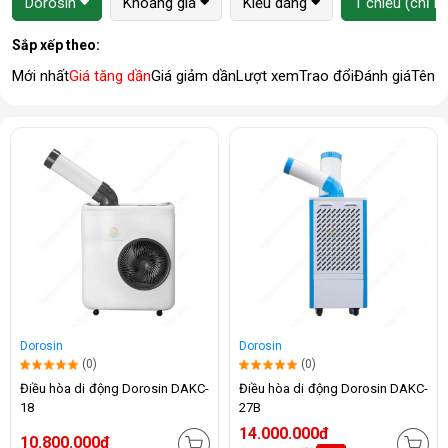
Dorosin
Khoảng giá
Kiểu dáng
1 chiều (chỉ l
Sắp xếp theo:
Mới nhất
Giá tăng dần
Giá giảm dần
Lượt xem
Trao đổi
Đánh giá
Tên 
Dorosin
Dorosin
(0)
(0)
Điều hòa di động Dorosin DAKC-
Điều hòa di động Dorosin DAKC-
18
27B
14.000.000đ
10.800.000đ