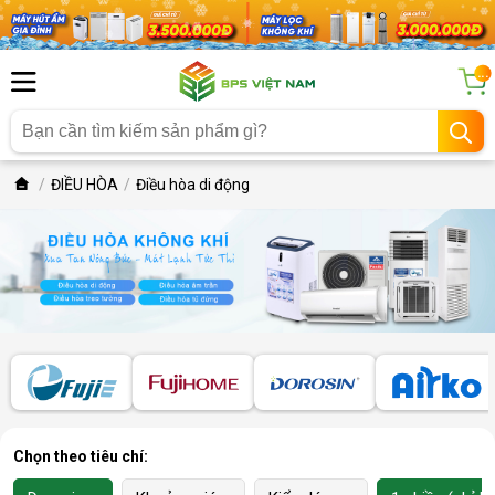
...
ĐIỀU HÒA
Điều hòa di động
Chọn theo tiêu chí: