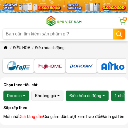
0
ĐIỀU HÒA
Điều hòa di động
Chọn theo tiêu chí:
Dorosin
Khoảng giá
Điều hòa di động
1 chiều
Sắp xếp theo:
Mới nhất
Giá tăng dần
Giá giảm dần
Lượt xem
Trao đổi
Đánh giá
Tên 