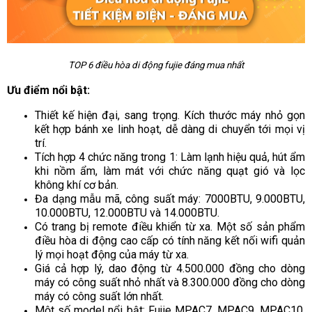
TOP 6 điều hòa di động fujie đáng mua nhất
Ưu điểm nổi bật:
Thiết kế hiện đại, sang trọng. Kích thước máy nhỏ gọn
kết hợp bánh xe linh hoạt, dễ dàng di chuyển tới mọi vị
trí.
Tích hợp 4 chức năng trong 1: Làm lạnh hiệu quả, hút ẩm
khi nồm ẩm, làm mát với chức năng quạt gió và lọc
không khí cơ bản.
Đa dạng mẫu mã, công suất máy: 7000BTU, 9.000BTU,
10.000BTU, 12.000BTU và 14.000BTU.
Có trang bị remote điều khiển từ xa. Một số sản phẩm
điều hòa di động cao cấp có tính năng kết nối wifi quản
lý mọi hoạt động của máy từ xa.
Giá cả hợp lý, dao động từ 4.500.000 đồng cho dòng
máy có công suất nhỏ nhất và 8.300.000 đồng cho dòng
máy có công suất lớn nhất.
Một số model nổi bật: Fujie MPAC7, MPAC9, MPAC10,