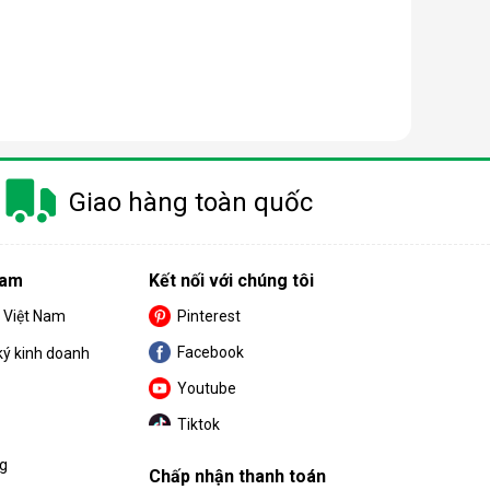
 trang bị thêm khá nhiều tính năng và tiện ích đi
Giao hàng toàn quốc
u. Cùng BPS Việt Nam tìm hiểu chi tiết về ưu điểm
Nam
Kết nối với chúng tôi
S Việt Nam
Pinterest
Facebook
ký kinh doanh
Youtube
Tiktok
ng
Chấp nhận thanh toán