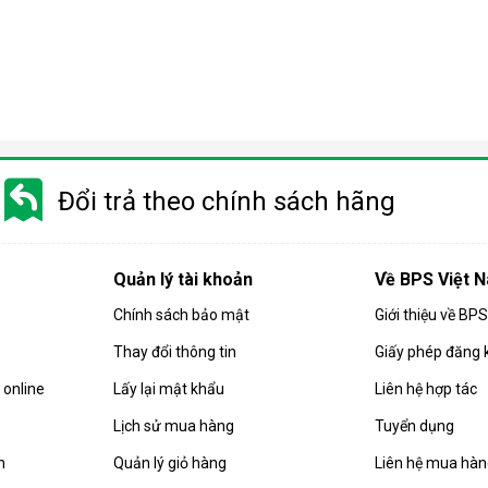
Điều hòa di động là gì?
 gió, hút ẩm và lọc khí. Bên cạnh đó, dòng sản phẩm này còn được
Đổi trả theo chính sách hãng
i động
 chuyển chỉ là số ít những ưu điểm mà
điều hòa
di động đang sở hữ
Quản lý tài khoản
Về BPS Việt 
Chính sách bảo mật
Giới thiệu về BP
Thay đổi thông tin
Giấy phép đăng 
online
Lấy lại mật khẩu
Liên hệ hợp tác
Lịch sử mua hàng
Tuyển dụng
n
Quản lý giỏ hàng
Liên hệ mua hà