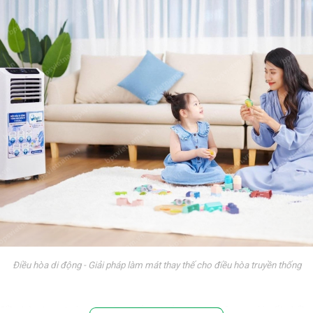
Điều hòa di động - Giải pháp làm mát thay thế cho điều hòa truyền thống
 điều hòa treo tường truyền thống. Nếu nhìn từ bên ngoài, rất nhiề