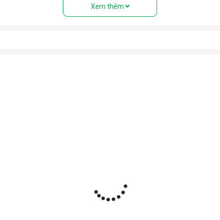
Xem thêm
ệu” với đầy đủ các bộ phận: Dàn nóng, dàn lạnh, máy nén, khí gas,
 điều hòa tủ đứng nhưng với thiết kế cục nóng và cục lạnh trên cùn
uyển tới mọi vị trí trong nhà.