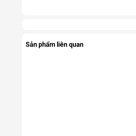
Nhưng thực chất, đây là một chiếc điều hòa “chính hi
điều hòa thông thường.
Có thể coi điều hòa di động là phiên bản thu nhỏ của
hợp cùng bánh xe và tay cầm nên có thể dễ dàng di ch
Sản phẩm liên quan