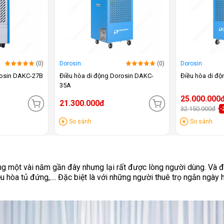
(0)
Dorosin
(0)
Dorosin
rosin DAKC-27B
Điều hòa di động Dorosin DAKC-
Điều hòa di đ
35A
25.000.000
21.300.000đ
32.150.000đ
-
So sánh
So sánh
rong một vài năm gần đây nhưng lại rất được lòng người dùng. Và 
 hòa tủ đứng,.... Đặc biệt là với những người thuê trọ ngắn ngày h