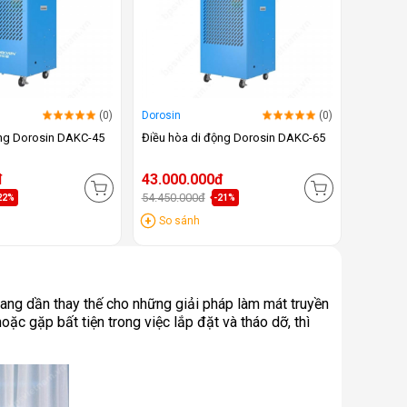
(0)
Dorosin
(0)
ộng Dorosin DAKC-45
Điều hòa di động Dorosin DAKC-65
đ
43.000.000đ
54.450.000đ
22%
-21%
So sánh
đang dần thay thế cho những giải pháp làm mát truyền
oặc gặp bất tiện trong việc lắp đặt và tháo dỡ, thì