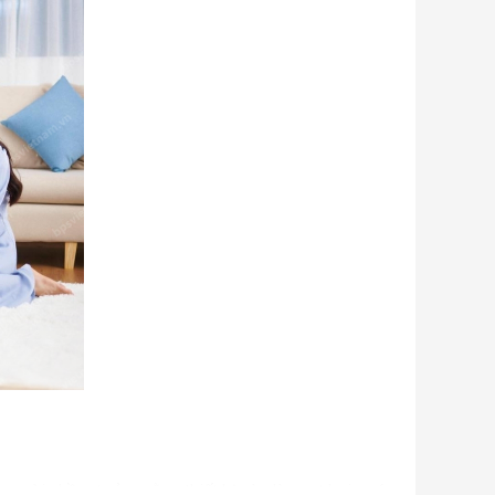
u người nhầm tưởng rằng thiết bị này là quạt hơi nước.