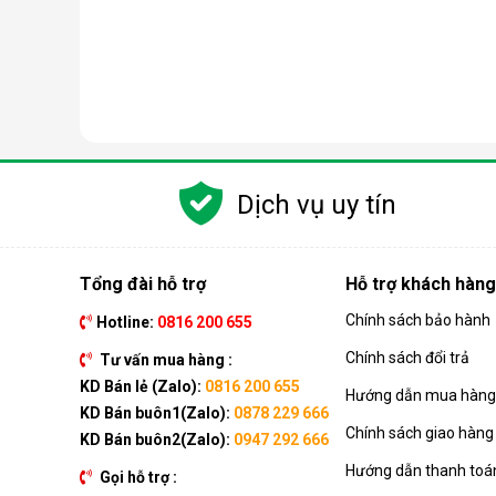
Các chức năng chính của máy bao gồm: Làm lạnh, quạt
kèm như: Hẹn giờ, khóa trẻ em, remote, kết nối wifi,...
Dịch vụ uy tín
Ưu điểm vượt trội của điều hòa d
Đáp ứng tốt nhu cầu làm mát, dễ dàng tháo lắp và di
của dòng sản phẩm này ngay nhé.
Tổng đài hỗ trợ
Hỗ trợ khách hàng
Chính sách bảo hành
Hotline:
0816 200 655
Chính sách đổi trả
Tư vấn mua hàng :
KD Bán lẻ (Zalo):
0816 200 655
Hướng dẫn mua hàng 
KD Bán buôn1(Zalo):
0878 229 666
Chính sách giao hàng
KD Bán buôn2(Zalo):
0947 292 666
Hướng dẫn thanh toá
Gọi hỗ trợ :