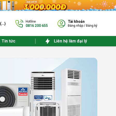
Tài khoản
Hotline
(
...
)
0816 200 655
Đăng nhập
/
Đăng ký
Tin tức
Liên hệ làm đại lý