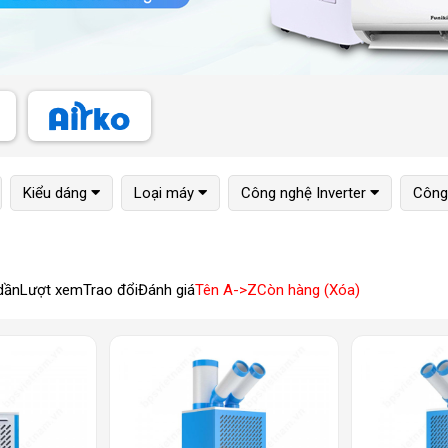
Kiểu dáng
Loại máy
Công nghệ Inverter
Công 
dần
Lượt xem
Trao đổi
Đánh giá
Tên A->Z
Còn hàng (Xóa)