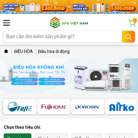
...
ĐIỀU HÒA
Điều hòa di động
Chọn theo tiêu chí: