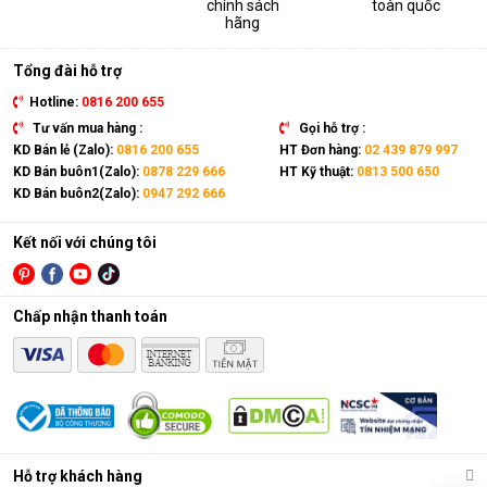
chính sách
toàn quốc
thiết bị. Sản phẩm có kích thước gọn nhẹ, kết hợp cùng bánh
hãng
xe và tay cầm nên có thể dễ dàng di chuyển tới mọi vị trí trong
nhà.
Tổng đài hỗ trợ
Hotline:
0816 200 655
Tư vấn mua hàng :
Gọi hỗ trợ :
KD Bán lẻ (Zalo):
0816 200 655
HT Đơn hàng:
02 439 879 997
KD Bán buôn1(Zalo):
0878 229 666
HT Kỹ thuật:
0813 500 650
KD Bán buôn2(Zalo):
0947 292 666
Kết nối với chúng tôi
Chấp nhận thanh toán
Điều hòa di động là gì?
Các chức năng chính của máy bao gồm: Làm lạnh, quạt gió,
Hỗ trợ khách hàng
hút ẩm và lọc khí. Bên cạnh đó, dòng sản phẩm này còn được