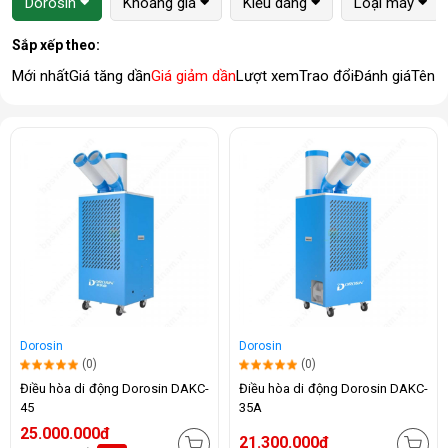
Dorosin
Khoảng giá
Kiểu dáng
Loại máy
Sắp xếp theo:
Mới nhất
Giá tăng dần
Giá giảm dần
Lượt xem
Trao đổi
Đánh giá
Tên 
Dorosin
Dorosin
(0)
(0)
Điều hòa di động Dorosin DAKC-
Điều hòa di động Dorosin DAKC-
45
35A
25.000.000đ
21.300.000đ