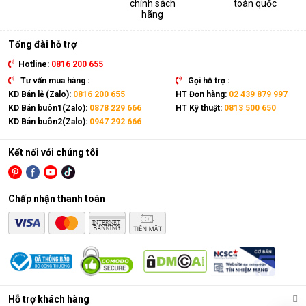
chính sách
toàn quốc
thiết bị. Sản phẩm có kích thước gọn nhẹ, kết hợp cùng bánh
hãng
xe và tay cầm nên có thể dễ dàng di chuyển tới mọi vị trí trong
nhà.
Tổng đài hỗ trợ
Hotline:
0816 200 655
Tư vấn mua hàng :
Gọi hỗ trợ :
KD Bán lẻ (Zalo):
0816 200 655
HT Đơn hàng:
02 439 879 997
KD Bán buôn1(Zalo):
0878 229 666
HT Kỹ thuật:
0813 500 650
KD Bán buôn2(Zalo):
0947 292 666
Kết nối với chúng tôi
Chấp nhận thanh toán
Điều hòa di động là gì?
Các chức năng chính của máy bao gồm: Làm lạnh, quạt gió,
Hỗ trợ khách hàng
hút ẩm và lọc khí. Bên cạnh đó, dòng sản phẩm này còn được