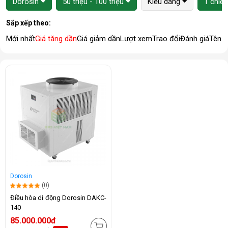
Dorosin
50 triệu - 100 triệu
Kiểu dáng
1 chiều
Sắp xếp theo:
Mới nhất
Giá tăng dần
Giá giảm dần
Lượt xem
Trao đổi
Đánh giá
Tên 
Dorosin
(0)
Điều hòa di động Dorosin DAKC-
140
85.000.000đ