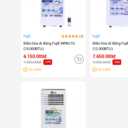
FujiE
(4)
FujiE
Điều hòa di động FujiE MPAC10
Điều hòa di động Fuj
(10.000BTU)
(12.000BTU)
6.150.000đ
7.650.000đ
7.450.000đ
9.090.000đ
-17%
-16%
So sánh
So sánh