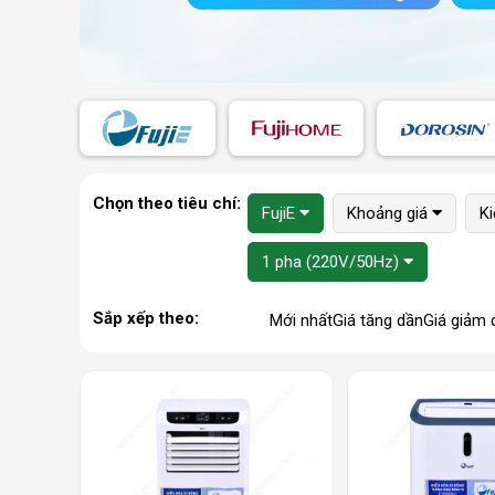
Chọn theo tiêu chí:
FujiE
Khoảng giá
Ki
1 pha (220V/50Hz)
Sắp xếp theo:
Mới nhất
Giá tăng dần
Giá giảm 