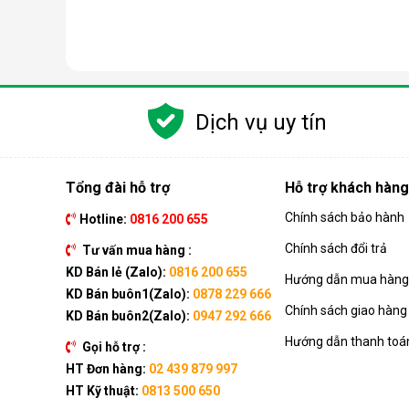
Các chức năng chính của máy bao gồm: Làm lạnh, quạt
kèm như: Hẹn giờ, khóa trẻ em, remote, kết nối wifi,...
Dịch vụ uy tín
Ưu điểm vượt trội của điều hòa d
Đáp ứng tốt nhu cầu làm mát, dễ dàng tháo lắp và di
của dòng sản phẩm này ngay nhé.
Tổng đài hỗ trợ
Hỗ trợ khách hàng
Chính sách bảo hành
Hotline:
0816 200 655
Chính sách đổi trả
Tư vấn mua hàng :
KD Bán lẻ (Zalo):
0816 200 655
Hướng dẫn mua hàng 
KD Bán buôn1(Zalo):
0878 229 666
Chính sách giao hàng
KD Bán buôn2(Zalo):
0947 292 666
Hướng dẫn thanh toá
Gọi hỗ trợ :
HT Đơn hàng:
02 439 879 997
HT Kỹ thuật:
0813 500 650