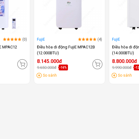
(0)
FujiE
(4)
FujiE
iE MPAC12
Điều hòa di động FujiE MPAC12B
Điều hòa di độ
(12.000BTU)
(14.000BTU)
8.145.000đ
8.800.000đ
9.650.000đ
9.990.000đ
-16%
-1
So sánh
So sánh