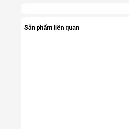
Có thể coi điều hòa di động là phiên bản thu nhỏ của
hợp cùng bánh xe và tay cầm nên có thể dễ dàng di ch
Sản phẩm liên quan