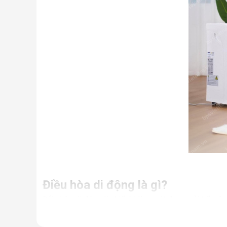
Điều hòa di động là gì?
Điều hòa di động là thiết bị làm mát được cải tiến từ
Nhưng thực chất, đây là một chiếc điều hòa “chính hi
điều hòa thông thường.