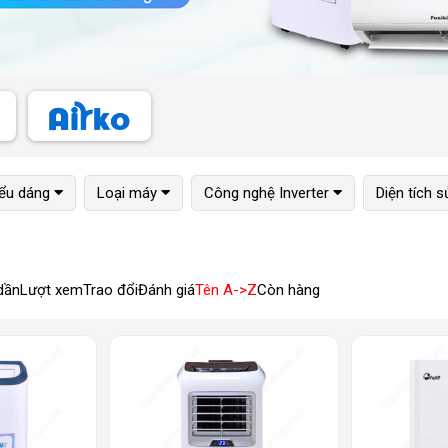
ểu dáng
Loại máy
Công nghệ Inverter
Diện tích 
dần
Lượt xem
Trao đổi
Đánh giá
Tên A->Z
Còn hàng