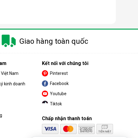
 trang bị thêm khá nhiều tính năng và tiện ích đi
Giao hàng toàn quốc
u. Cùng BPS Việt Nam tìm hiểu chi tiết về ưu điểm
Nam
Kết nối với chúng tôi
S Việt Nam
Pinterest
Facebook
ký kinh doanh
Youtube
Tiktok
ng
Chấp nhận thanh toán