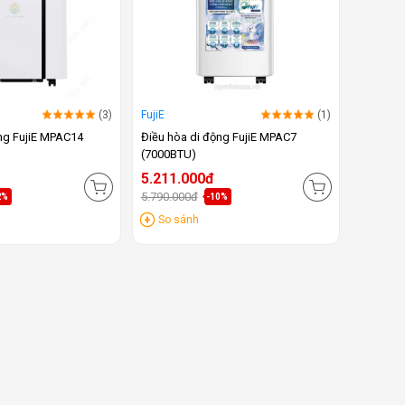
(3)
FujiE
(1)
ng FujiE MPAC14
Điều hòa di động FujiE MPAC7
(7000BTU)
5.211.000đ
5.790.000đ
2%
-10%
So sánh