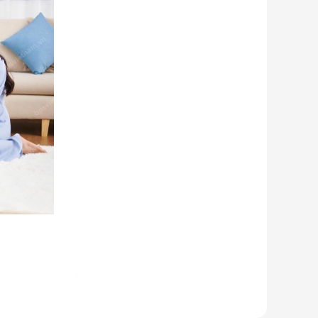
u người nhầm tưởng rằng thiết bị này là quạt hơi nước.
 ống dẫn gas, bảng điều khiển,... giống như một chiếc