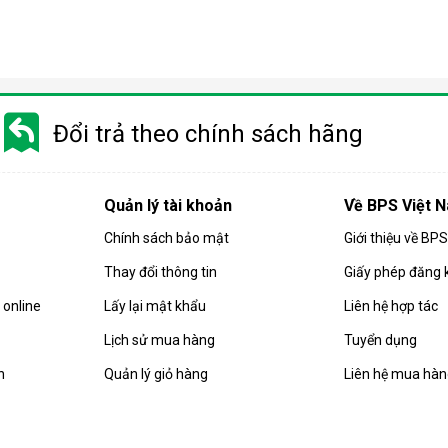
Điều hòa di động là gì?
 gió, hút ẩm và lọc khí. Bên cạnh đó, dòng sản phẩm này còn được
Đổi trả theo chính sách hãng
i động
 chuyển chỉ là số ít những ưu điểm mà
điều hòa
di động đang sở hữ
Quản lý tài khoản
Về BPS Việt 
Chính sách bảo mật
Giới thiệu về BP
Thay đổi thông tin
Giấy phép đăng 
online
Lấy lại mật khẩu
Liên hệ hợp tác
Lịch sử mua hàng
Tuyển dụng
n
Quản lý giỏ hàng
Liên hệ mua hà