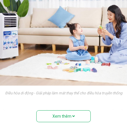
Điều hòa di động - Giải pháp làm mát thay thế cho điều hòa truyền thống
 điều hòa treo tường truyền thống. Nếu nhìn từ bên ngoài, rất nhiề
Xem thêm
ệu” với đầy đủ các bộ phận: Dàn nóng, dàn lạnh, máy nén, khí gas,