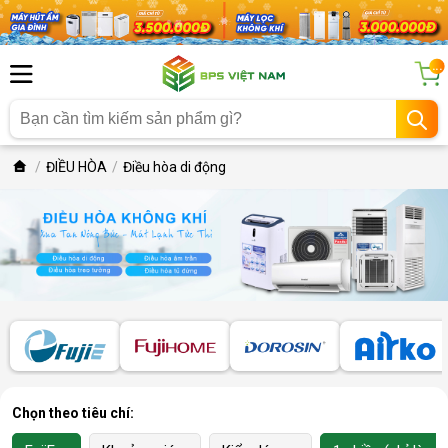
...
ĐIỀU HÒA
Điều hòa di động
Chọn theo tiêu chí: