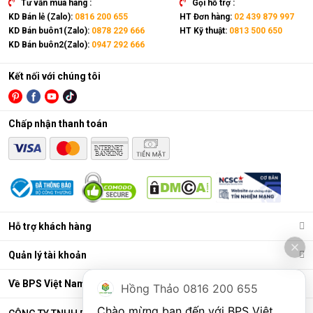
Tư vấn mua hàng :
Gọi hỗ trợ :
KD Bán lẻ (Zalo):
0816 200 655
HT Đơn hàng:
02 439 879 997
KD Bán buôn1(Zalo):
0878 229 666
HT Kỹ thuật:
0813 500 650
KD Bán buôn2(Zalo):
0947 292 666
Kết nối với chúng tôi
Chấp nhận thanh toán
Điều hòa di động là gì?
Các chức năng chính của máy bao gồm: Làm lạnh, quạt gió,
Hỗ trợ khách hàng
hút ẩm và lọc khí. Bên cạnh đó, dòng sản phẩm này còn được
trang bị thêm khá nhiều tính năng và tiện ích đi kèm như: Hẹn
Quản lý tài khoản
giờ, khóa trẻ em, remote, kết nối wifi,...
Ưu điểm vượt trội của điều hòa di động
Về BPS Việt Nam
Hồng Thảo 0816 200 655
Đáp ứng tốt nhu cầu làm mát, dễ dàng tháo lắp và di chuyển
Chào mừng bạn đến với BPS Việt 