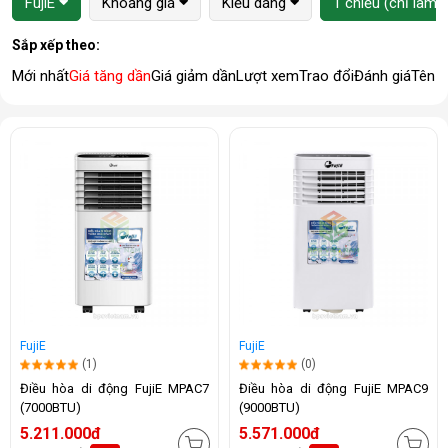
FujiE
Khoảng giá
Kiểu dáng
1 chiều (chỉ làm l
Sắp xếp theo:
Mới nhất
Giá tăng dần
Giá giảm dần
Lượt xem
Trao đổi
Đánh giá
Tên 
FujiE
FujiE
(1)
(0)
Điều hòa di động FujiE MPAC7
Điều hòa di động FujiE MPAC9
(7000BTU)
(9000BTU)
5.211.000đ
5.571.000đ