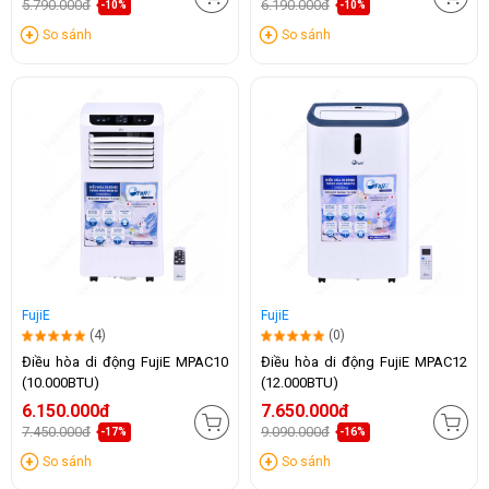
5.790.000đ
6.190.000đ
-10%
-10%
So sánh
So sánh
FujiE
FujiE
(4)
(0)
Điều hòa di động FujiE MPAC10
Điều hòa di động FujiE MPAC12
(10.000BTU)
(12.000BTU)
6.150.000đ
7.650.000đ
7.450.000đ
9.090.000đ
-17%
-16%
So sánh
So sánh