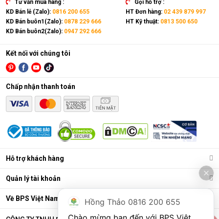
Tư vấn mua hàng :
Gọi hỗ trợ :
KD Bán lẻ (Zalo):
0816 200 655
HT Đơn hàng:
02 439 879 997
KD Bán buôn1(Zalo):
0878 229 666
HT Kỹ thuật:
0813 500 650
KD Bán buôn2(Zalo):
0947 292 666
Kết nối với chúng tôi
Chấp nhận thanh toán
Điều hòa di động là gì?
Các chức năng chính của máy bao gồm: Làm lạnh, quạt gió,
Hỗ trợ khách hàng
hút ẩm và lọc khí. Bên cạnh đó, dòng sản phẩm này còn được
trang bị thêm khá nhiều tính năng và tiện ích đi kèm như: Hẹn
Quản lý tài khoản
giờ, khóa trẻ em, remote, kết nối wifi,...
Ưu điểm vượt trội của điều hòa di động
Về BPS Việt Nam
Hồng Thảo 0816 200 655
Đáp ứng tốt nhu cầu làm mát, dễ dàng tháo lắp và di chuyển
Chào mừng bạn đến với BPS Việt 