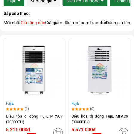
FujiE
Khoảng giá
Điều hòa di động
1 chiều (c
Sắp xếp theo:
Mới nhất
Giá tăng dần
Giá giảm dần
Lượt xem
Trao đổi
Đánh giá
Tên 
FujiE
FujiE
(1)
(0)
Điều hòa di động FujiE MPAC7
Điều hòa di động FujiE MPAC9
(7000BTU)
(9000BTU)
5.211.000đ
5.571.000đ