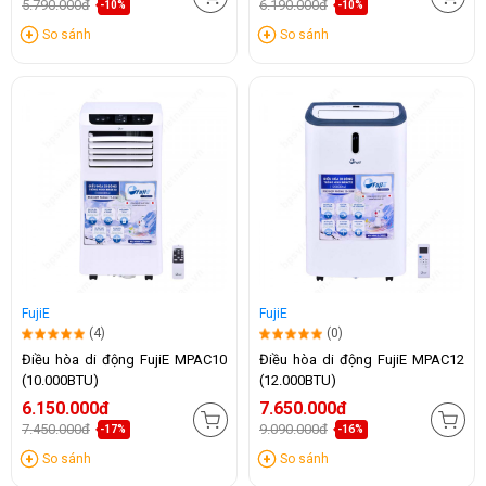
5.790.000đ
6.190.000đ
-10%
-10%
So sánh
So sánh
FujiE
FujiE
(4)
(0)
Điều hòa di động FujiE MPAC10
Điều hòa di động FujiE MPAC12
(10.000BTU)
(12.000BTU)
6.150.000đ
7.650.000đ
7.450.000đ
9.090.000đ
-17%
-16%
So sánh
So sánh