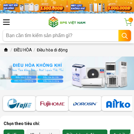
...
ĐIỀU HÒA
Điều hòa di động
Chọn theo tiêu chí: