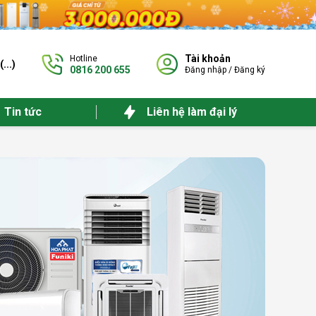
Tài khoản
Hotline
(
...
)
0816 200 655
Đăng nhập
/
Đăng ký
Tin tức
Liên hệ làm đại lý