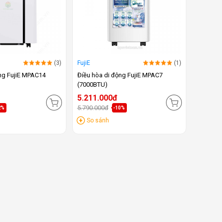
(3)
FujiE
(1)
ng FujiE MPAC14
Điều hòa di động FujiE MPAC7
(7000BTU)
5.211.000đ
5.790.000đ
2%
-10%
So sánh