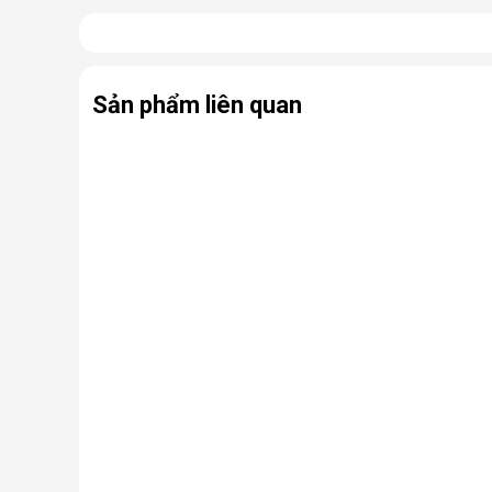
Có thể coi điều hòa di động là phiên bản thu nhỏ của
hợp cùng bánh xe và tay cầm nên có thể dễ dàng di ch
Sản phẩm liên quan