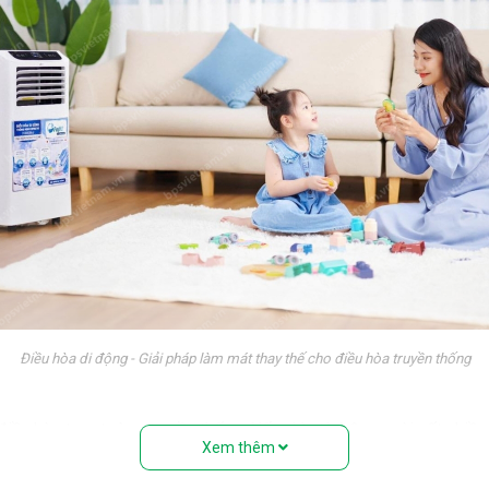
Điều hòa di động - Giải pháp làm mát thay thế cho điều hòa truyền thống
 điều hòa treo tường truyền thống. Nếu nhìn từ bên ngoài, rất nhiề
Xem thêm
ệu” với đầy đủ các bộ phận: Dàn nóng, dàn lạnh, máy nén, khí gas,