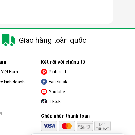
 trang bị thêm khá nhiều tính năng và tiện ích đi
Giao hàng toàn quốc
u. Cùng BPS Việt Nam tìm hiểu chi tiết về ưu điểm
Nam
Kết nối với chúng tôi
S Việt Nam
Pinterest
Facebook
ký kinh doanh
Youtube
Tiktok
ng
Chấp nhận thanh toán