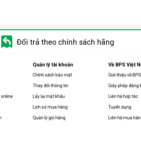
Điều hòa di động là gì?
 gió, hút ẩm và lọc khí. Bên cạnh đó, dòng sản phẩm này còn được
Đổi trả theo chính sách hãng
i động
 chuyển chỉ là số ít những ưu điểm mà
điều hòa
di động đang sở hữ
Quản lý tài khoản
Về BPS Việt 
Chính sách bảo mật
Giới thiệu về BP
Thay đổi thông tin
Giấy phép đăng 
online
Lấy lại mật khẩu
Liên hệ hợp tác
Lịch sử mua hàng
Tuyển dụng
n
Quản lý giỏ hàng
Liên hệ mua hà