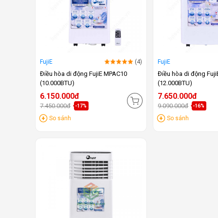
FujiE
(4)
FujiE
Điều hòa di động FujiE MPAC10
Điều hòa di động Fuj
(10.000BTU)
(12.000BTU)
6.150.000đ
7.650.000đ
7.450.000đ
9.090.000đ
-17%
-16%
So sánh
So sánh