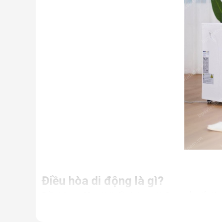
Điều hòa di động là gì?
Điều hòa di động là thiết bị làm mát được cải tiến từ
Nhưng thực chất, đây là một chiếc điều hòa “chính hi
điều hòa thông thường.