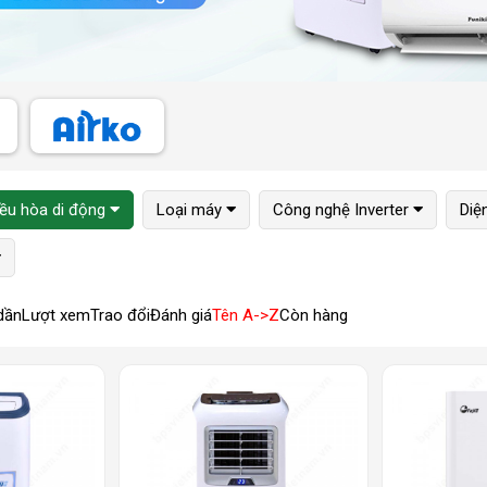
ều hòa di động
Loại máy
Công nghệ Inverter
Diệ
dần
Lượt xem
Trao đổi
Đánh giá
Tên A->Z
Còn hàng