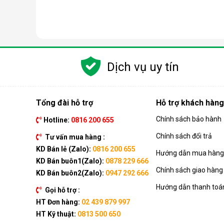
Các chức năng chính của máy bao gồm: Làm lạnh, quạt
kèm như: Hẹn giờ, khóa trẻ em, remote, kết nối wifi,...
Dịch vụ uy tín
Ưu điểm vượt trội của điều hòa d
Đáp ứng tốt nhu cầu làm mát, dễ dàng tháo lắp và di
của dòng sản phẩm này ngay nhé.
Tổng đài hỗ trợ
Hỗ trợ khách hàng
Chính sách bảo hành
Hotline:
0816 200 655
Chính sách đổi trả
Tư vấn mua hàng :
KD Bán lẻ (Zalo):
0816 200 655
Hướng dẫn mua hàng 
KD Bán buôn1(Zalo):
0878 229 666
Chính sách giao hàng
KD Bán buôn2(Zalo):
0947 292 666
Hướng dẫn thanh toá
Gọi hỗ trợ :
HT Đơn hàng:
02 439 879 997
HT Kỹ thuật:
0813 500 650