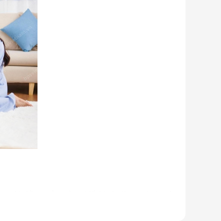
u người nhầm tưởng rằng thiết bị này là quạt hơi nước.
 ống dẫn gas, bảng điều khiển,... giống như một chiếc