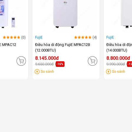
(0)
FujiE
(4)
FujiE
iE MPAC12
Điều hòa di động FujiE MPAC12B
Điều hòa di độ
(12.000BTU)
(14.000BTU)
8.145.000đ
8.800.000đ
9.650.000đ
9.990.000đ
-16%
-1
So sánh
So sánh