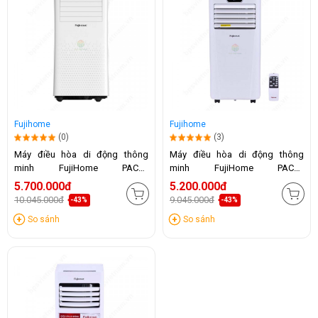
Fujihome
Fujihome
(0)
(3)
Máy điều hòa di động thông
Máy điều hòa di động thông
minh FujiHome PAC10
minh FujiHome PAC09
(10.000BTU)
(9000BTU)
5.700.000đ
5.200.000đ
10.045.000đ
9.045.000đ
-43%
-43%
So sánh
So sánh