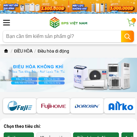
...
ĐIỀU HÒA
Điều hòa di động
Chọn theo tiêu chí: