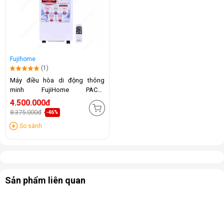
Fujihome
(1)
Máy điều hòa di động thông
minh FujiHome PAC07
(7000BTU)
4.500.000đ
8.375.000đ
-46%
So sánh
Sản phẩm liên quan