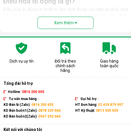
Điều hòa di động là gì?
Điều hòa di động là thiết bị làm mát được cải tiến từ điều hòa
treo tường truyền thống. Nếu nhìn từ bên ngoài, rất nhiều
người nhầm tưởng rằng thiết bị này là quạt hơi nước. Nhưng
Xem thêm
thực chất, đây là một chiếc điều hòa “chính hiệu” với đầy đủ
các bộ phận: Dàn nóng, dàn lạnh, máy nén, khí gas, ống dẫn
gas, bảng điều khiển,... giống như một chiếc điều hòa thông
thường.
Có thể coi điều hòa di động là phiên bản thu nhỏ của điều hòa
tủ đứng nhưng với thiết kế cục nóng và cục lạnh trên cùng 1
Dịch vụ uy tín
Đổi trả theo
Giao hàng
chính sách
toàn quốc
thiết bị. Sản phẩm có kích thước gọn nhẹ, kết hợp cùng bánh
hãng
xe và tay cầm nên có thể dễ dàng di chuyển tới mọi vị trí trong
nhà.
Tổng đài hỗ trợ
Hotline:
0816 200 655
Tư vấn mua hàng :
Gọi hỗ trợ :
KD Bán lẻ (Zalo):
0816 200 655
HT Đơn hàng:
02 439 879 997
KD Bán buôn1(Zalo):
0878 229 666
HT Kỹ thuật:
0813 500 650
KD Bán buôn2(Zalo):
0947 292 666
Kết nối với chúng tôi