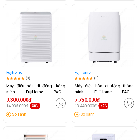
Fujihome
Fujihome
(0)
(0)
Máy điều hòa di động thông
Máy điều hòa di động thông
minh FujiHome PAC14
minh FujiHome PAC12
(14.000BTU)
(12.000BTU)
9.300.000đ
7.750.000đ
14.935.000đ
13.440.000đ
-38%
-42%
So sánh
So sánh