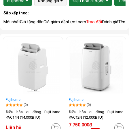
Fujihome
Khoảng giá
Điều hòa di động
1 chi
Sắp xếp theo:
Mới nhất
Giá tăng dần
Giá giảm dần
Lượt xem
Trao đổi
Đánh giá
Tên 
Fujihome
Fujihome
(0)
(0)
Điều hòa di động FujiHome
Điều hòa di động FujiHome
PAC14N (14.000BTU)
PAC12N (12.000BTU)
7.750.000đ
Liên hệ