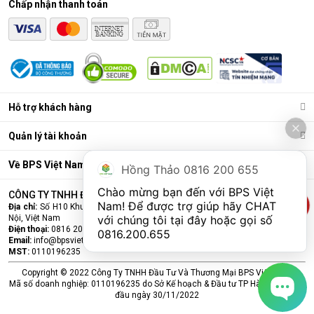
Chấp nhận thanh toán
Điều hòa di động là gì?
Các chức năng chính của máy bao gồm: Làm lạnh, quạt gió,
Hỗ trợ khách hàng
hút ẩm và lọc khí. Bên cạnh đó, dòng sản phẩm này còn được
trang bị thêm khá nhiều tính năng và tiện ích đi kèm như: Hẹn
Quản lý tài khoản
giờ, khóa trẻ em, remote, kết nối wifi,...
Ưu điểm vượt trội của điều hòa di động
Về BPS Việt Nam
Hồng Thảo 0816 200 655
Đáp ứng tốt nhu cầu làm mát, dễ dàng tháo lắp và di chuyển
Chào mừng bạn đến với BPS Việt 
CÔNG TY TNHH ĐẦU TƯ VÀ THƯƠNG MẠI BPS VIỆT NAM
chỉ là số ít những ưu điểm mà
điều hòa
di động đang sở hữu.
Nam! Để được trợ giúp hãy CHAT 
Địa chỉ:
Số H10 Khu đấu giá Ngô Thì Nhậm, Phường Hà Đông, Thành phố Hà
Cùng BPS Việt Nam tìm hiểu chi tiết về ưu điểm của dòng sản
Nội, Việt Nam
với chúng tôi tại đây hoặc gọi số 
phẩm này ngay nhé.
Điện thoại:
0816 200 655
0816.200.655
Email:
info@bpsvietnam.vn
MST:
0110196235
Copyright © 2022 Công Ty TNHH Đầu Tư Và Thương Mại BPS Việt Nam.
Mã số doanh nghiệp: 0110196235 do Sở Kế hoạch & Đầu tư TP Hà Nội cấp lần
đầu ngày 30/11/2022