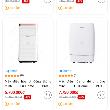
8.375.000đ
9.045.000đ
-46%
-43%
So sánh
So sánh
Fujihome
Fujihome
(0)
(0)
Máy điều hòa di động thông
Máy điều hòa di động thông
minh FujiHome PAC10
minh FujiHome PAC12
(10.000BTU)
(12.000BTU)
5.700.000đ
7.750.000đ
10.045.000đ
13.440.000đ
-43%
-42%
So sánh
So sánh