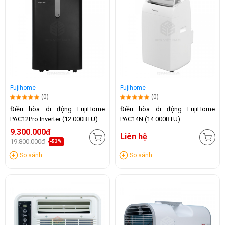
Fujihome
Fujihome
(0)
(0)
Điều hòa di động FujiHome
Điều hòa di động FujiHome
PAC12Pro Inverter (12.000BTU)
PAC14N (14.000BTU)
9.300.000đ
Liên hệ
19.800.000đ
-53%
So sánh
So sánh