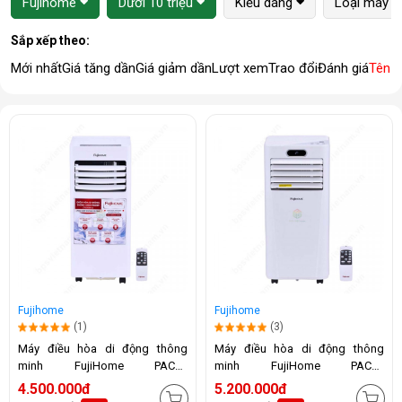
Fujihome
Dưới 10 triệu
Kiểu dáng
Loại máy
Sắp xếp theo:
Mới nhất
Giá tăng dần
Giá giảm dần
Lượt xem
Trao đổi
Đánh giá
Tên 
Fujihome
Fujihome
(1)
(3)
Máy điều hòa di động thông
Máy điều hòa di động thông
minh FujiHome PAC07
minh FujiHome PAC09
(7000BTU)
(9000BTU)
4.500.000đ
5.200.000đ