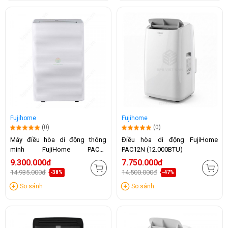
Fujihome
Fujihome
(0)
(0)
Máy điều hòa di động thông
Điều hòa di động FujiHome
minh FujiHome PAC14
PAC12N (12.000BTU)
(14.000BTU)
9.300.000đ
7.750.000đ
14.935.000đ
14.500.000đ
-38%
-47%
So sánh
So sánh