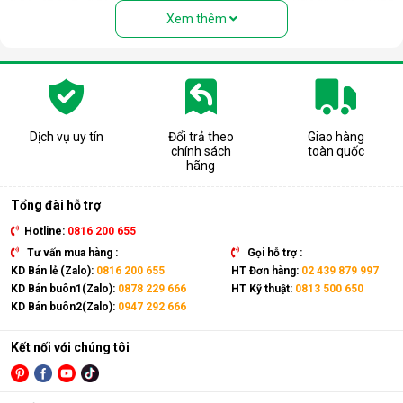
người nhầm tưởng rằng thiết bị này là quạt hơi nước. Nhưng
Xem thêm
thực chất, đây là một chiếc điều hòa “chính hiệu” với đầy đủ
các bộ phận: Dàn nóng, dàn lạnh, máy nén, khí gas, ống dẫn
gas, bảng điều khiển,... giống như một chiếc điều hòa thông
thường.
Có thể coi điều hòa di động là phiên bản thu nhỏ của điều hòa
tủ đứng nhưng với thiết kế cục nóng và cục lạnh trên cùng 1
Dịch vụ uy tín
Đổi trả theo
Giao hàng
chính sách
toàn quốc
thiết bị. Sản phẩm có kích thước gọn nhẹ, kết hợp cùng bánh
hãng
xe và tay cầm nên có thể dễ dàng di chuyển tới mọi vị trí trong
nhà.
Tổng đài hỗ trợ
Hotline:
0816 200 655
Tư vấn mua hàng :
Gọi hỗ trợ :
KD Bán lẻ (Zalo):
0816 200 655
HT Đơn hàng:
02 439 879 997
KD Bán buôn1(Zalo):
0878 229 666
HT Kỹ thuật:
0813 500 650
KD Bán buôn2(Zalo):
0947 292 666
Kết nối với chúng tôi