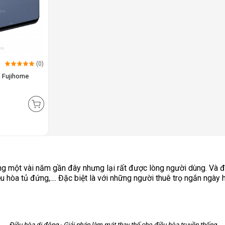
(0)
i Fujihome
)
rong một vài năm gần đây nhưng lại rất được lòng người dùng. Và 
 hòa tủ đứng,.... Đặc biệt là với những người thuê trọ ngắn ngày h
Điều hòa di động - Giải pháp làm mát thay thế cho điều hòa truyền thống