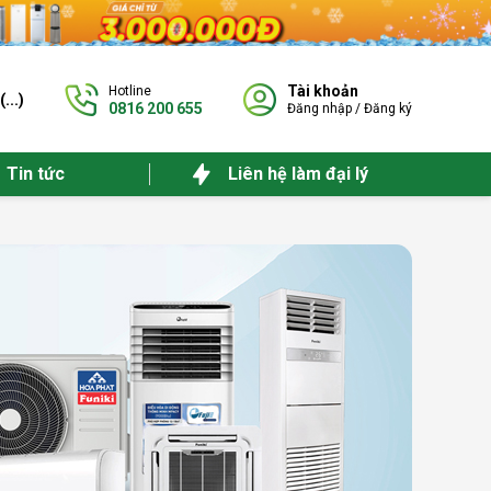
Tài khoản
Hotline
(
...
)
0816 200 655
Đăng nhập
/
Đăng ký
Tin tức
Liên hệ làm đại lý