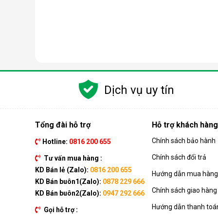
Khóa trẻ em:
Khi bật tính năng khóa trẻ em, t
năng này cực kỳ hữu ích khi nhà có trẻ nhỏ, trán
Chế độ ngủ:
Khi bật chế độ ngủ, cứ sau 1 tiến
Kết nối wifi:
Thông qua kết nối wifi, người dùng 
Đa dạng mẫu mã, công suất hoạt động
Dịch vụ uy tín
Với mức công suất vừa phải dao động từ 7000BTU - 
ngủ, phòng khách, phòng bếp, shophouse hay các văn 
dụng dòng sản phẩm này.
Tổng đài hỗ trợ
Hỗ trợ khách hàng
Chính sách bảo hành
Hotline:
0816 200 655
Chính sách đổi trả
Tư vấn mua hàng :
KD Bán lẻ (Zalo):
0816 200 655
Di chuyển linh hoạt, không cần lắp đặt cố
Hướng dẫn mua hàng 
KD Bán buôn1(Zalo):
0878 229 666
Do dòng máy này có thiết kế nguyên khối nên có tính 
Chính sách giao hàng
KD Bán buôn2(Zalo):
0947 292 666
phẩm bị cố định. Bên cạnh đó, chân máy còn được tíc
Hướng dẫn thanh toá
Gọi hỗ trợ :
Chỉ cần đầu tư một chiếc điều hòa di động, bạn có t