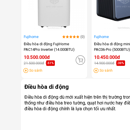
Fujihome
(0)
Fujihome
Điều hòa di động FujiHome
Điều hòa di động min
PAC14Pro Inverter (14.000BTU)
PAC06-Pro (5000BTU
10.500.000đ
10.450.000đ
21.500.000đ
14.900.000đ
-51%
-30%
So sánh
So sánh
Điều hòa di động
Điều hòa di động dù mới xuất hiện trên thị trường t
thống như điều hòa treo tường, quạt hơi nước hay điều
điều hòa di động chính là lựa chọn tối ưu nhất.