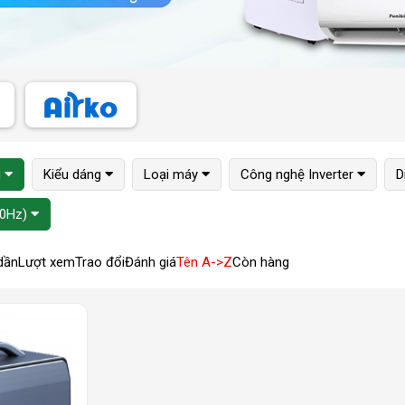
u
Kiểu dáng
Loại máy
Công nghệ Inverter
D
50Hz)
dần
Lượt xem
Trao đổi
Đánh giá
Tên A->Z
Còn hàng