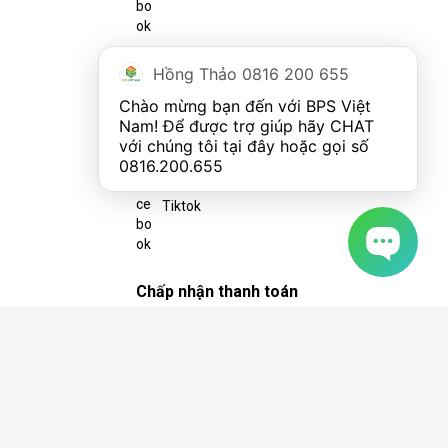
Hồng Thảo 0816 200 655
Youtube
Chào mừng bạn đến với BPS Việt 
Nam! Để được trợ giúp hãy CHAT 
với chúng tôi tại đây hoặc gọi số 
n giản hơn so với điều hòa treo tường. Khi mua máy,
0816.200.655
ng lùa, còn đối với cửa sổ dạng đẩy, người dùng cần
Tiktok
Sau khi hoàn thành lắp đặt, người dùng chỉ cần cắm
Chấp nhận thanh toán
ì vậy, người dùng có thể bố trí sản phẩm ở bất cứ