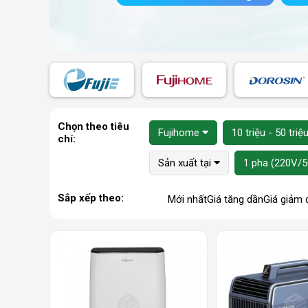
Chọn theo tiêu
Fujihome
10 triệu - 50 triệ
chí:
Sản xuất tại
1 pha (220V/
Sắp xếp theo:
Mới nhất
Giá tăng dần
Giá giảm 