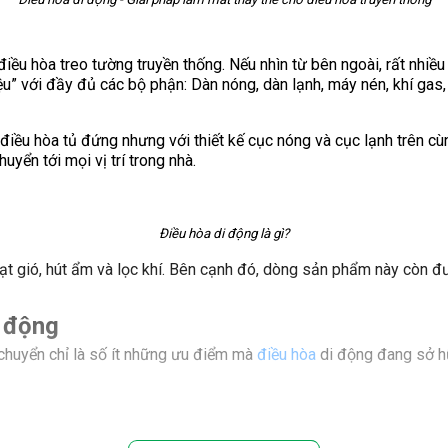
 điều hòa treo tường truyền thống. Nếu nhìn từ bên ngoài, rất nhiề
ệu” với đầy đủ các bộ phận: Dàn nóng, dàn lạnh, máy nén, khí gas,
 điều hòa tủ đứng nhưng với thiết kế cục nóng và cục lạnh trên cùn
uyển tới mọi vị trí trong nhà.
Điều hòa di động là gì?
 gió, hút ẩm và lọc khí. Bên cạnh đó, dòng sản phẩm này còn được
i động
 chuyển chỉ là số ít những ưu điểm mà
điều hòa
di động đang sở hữ
Ưu điểm nổi bật của điều hòa di động