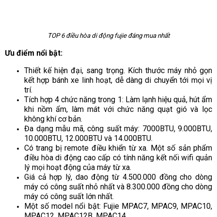
TOP 6 điều hòa di động fujie đáng mua nhất
Ưu điểm nổi bật:
Thiết kế hiện đại, sang trọng. Kích thước máy nhỏ gọn
kết hợp bánh xe linh hoạt, dễ dàng di chuyển tới mọi vị
trí.
Tích hợp 4 chức năng trong 1: Làm lạnh hiệu quả, hút ẩm
khi nồm ẩm, làm mát với chức năng quạt gió và lọc
không khí cơ bản.
Đa dạng mẫu mã, công suất máy: 7000BTU, 9.000BTU,
10.000BTU, 12.000BTU và 14.000BTU.
Có trang bị remote điều khiển từ xa. Một số sản phẩm
điều hòa di động cao cấp có tính năng kết nối wifi quản
lý mọi hoạt động của máy từ xa.
Giá cả hợp lý, dao động từ 4.500.000 đồng cho dòng
máy có công suất nhỏ nhất và 8.300.000 đồng cho dòng
máy có công suất lớn nhất.
Một số model nổi bật: Fujie MPAC7, MPAC9, MPAC10,
MPAC12, MPAC12B, MPAC14.