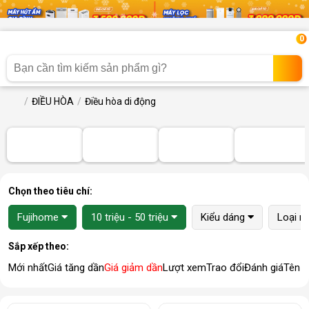
0
ĐIỀU HÒA
Điều hòa di động
Chọn theo tiêu chí:
Fujihome
10 triệu - 50 triệu
Kiểu dáng
Loại m
Sắp xếp theo:
Mới nhất
Giá tăng dần
Giá giảm dần
Lượt xem
Trao đổi
Đánh giá
Tên 