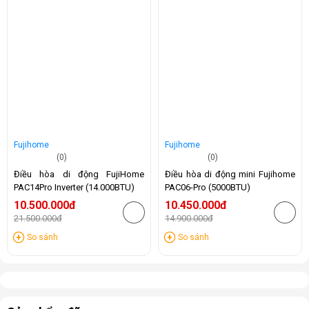
Fujihome
Fujihome
(0)
(0)
Điều hòa di động FujiHome
Điều hòa di động mini Fujihome
PAC14Pro Inverter (14.000BTU)
PAC06-Pro (5000BTU)
10.500.000đ
10.450.000đ
21.500.000đ
14.900.000đ
-51%
-30%
So sánh
So sánh