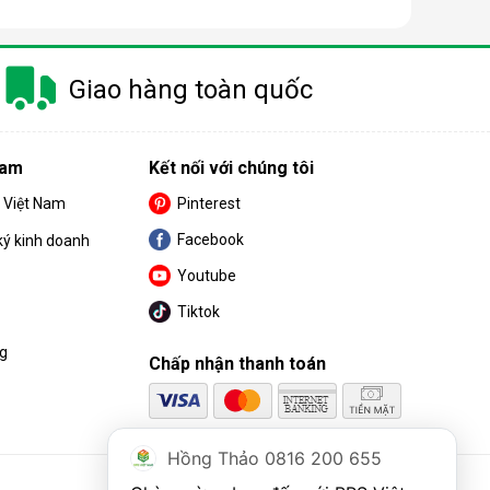
 trang bị thêm khá nhiều tính năng và tiện ích đi
Giao hàng toàn quốc
u. Cùng BPS Việt Nam tìm hiểu chi tiết về ưu điểm
Nam
Kết nối với chúng tôi
S Việt Nam
Pinterest
Facebook
ký kinh doanh
Youtube
Tiktok
ng
Chấp nhận thanh toán
Hồng Thảo 0816 200 655