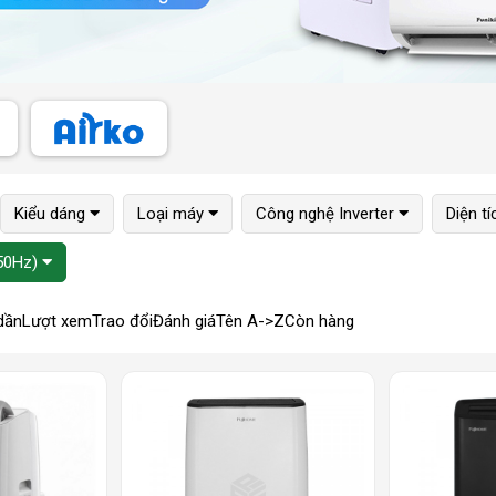
Kiểu dáng
Loại máy
Công nghệ Inverter
Diện t
50Hz)
dần
Lượt xem
Trao đổi
Đánh giá
Tên A->Z
Còn hàng