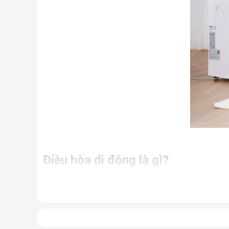
Điều hòa di động là gì?
Điều hòa di động là thiết bị làm mát được cải tiến từ
Nhưng thực chất, đây là một chiếc điều hòa “chính hi
điều hòa thông thường.
Có thể coi điều hòa di động là phiên bản thu nhỏ của
hợp cùng bánh xe và tay cầm nên có thể dễ dàng di ch