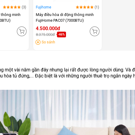
(3)
Fujihome
(1)
g thông minh
Máy điều hòa di động thông minh
00BTU)
FujiHome PAC07 (7000BTU)
4.500.000đ
8.375.000đ
-46%
So sánh
rong một vài năm gần đây nhưng lại rất được lòng người dùng. Và 
 hòa tủ đứng,.... Đặc biệt là với những người thuê trọ ngắn ngày h