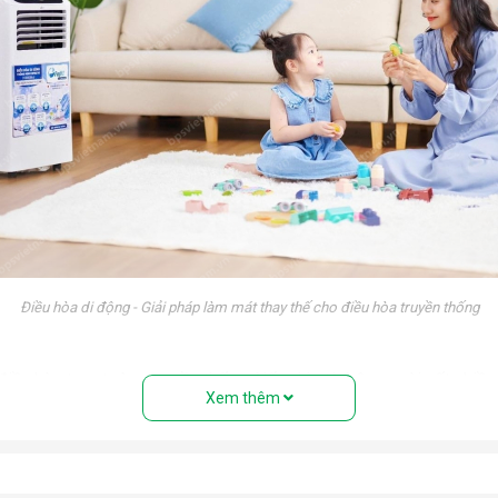
Điều hòa di động - Giải pháp làm mát thay thế cho điều hòa truyền thống
 điều hòa treo tường truyền thống. Nếu nhìn từ bên ngoài, rất nhiề
Xem thêm
ệu” với đầy đủ các bộ phận: Dàn nóng, dàn lạnh, máy nén, khí gas,
 điều hòa tủ đứng nhưng với thiết kế cục nóng và cục lạnh trên cùn
uyển tới mọi vị trí trong nhà.