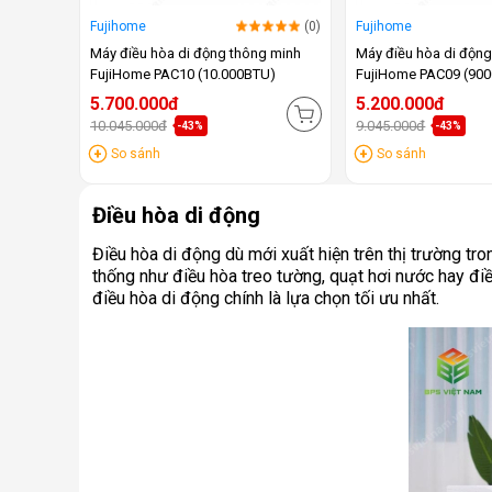
Fujihome
(0)
Fujihome
Máy điều hòa di động thông minh
Máy điều hòa di độn
FujiHome PAC10 (10.000BTU)
FujiHome PAC09 (90
5.700.000đ
5.200.000đ
10.045.000đ
9.045.000đ
-43%
-43%
So sánh
So sánh
Điều hòa di động
Điều hòa di động dù mới xuất hiện trên thị trường t
thống như điều hòa treo tường, quạt hơi nước hay điều
điều hòa di động chính là lựa chọn tối ưu nhất.