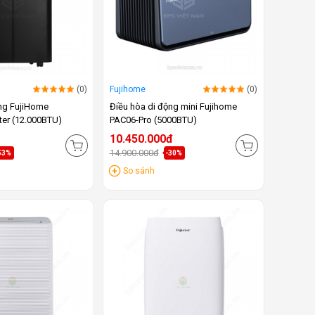
(0)
Fujihome
(0)
ộng FujiHome
Điều hòa di động mini Fujihome
ter (12.000BTU)
PAC06-Pro (5000BTU)
10.450.000đ
14.900.000đ
53%
-30%
So sánh