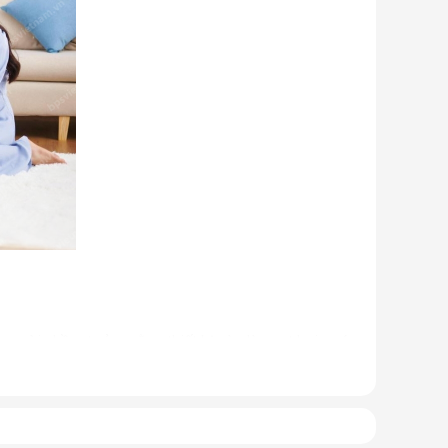
u người nhầm tưởng rằng thiết bị này là quạt hơi nước.
 ống dẫn gas, bảng điều khiển,... giống như một chiếc
g 1 thiết bị. Sản phẩm có kích thước gọn nhẹ, kết