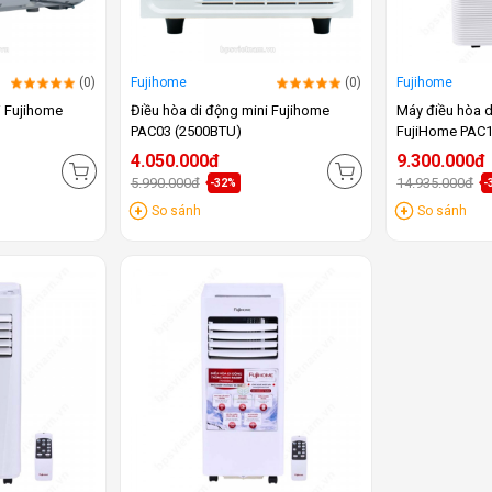
(0)
Fujihome
(0)
Fujihome
i Fujihome
Điều hòa di động mini Fujihome
Máy điều hòa d
PAC03 (2500BTU)
FujiHome PAC1
4.050.000đ
9.300.000đ
5.990.000đ
14.935.000đ
-32%
-
So sánh
So sánh