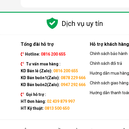
Các chức năng chính của máy bao gồm: Làm lạnh, quạt
kèm như: Hẹn giờ, khóa trẻ em, remote, kết nối wifi,...
Dịch vụ uy tín
Ưu điểm vượt trội của điều hòa d
Đáp ứng tốt nhu cầu làm mát, dễ dàng tháo lắp và di
của dòng sản phẩm này ngay nhé.
Tổng đài hỗ trợ
Hỗ trợ khách hàng
Chính sách bảo hành
Hotline:
0816 200 655
Chính sách đổi trả
Tư vấn mua hàng :
KD Bán lẻ (Zalo):
0816 200 655
Hướng dẫn mua hàng 
KD Bán buôn1(Zalo):
0878 229 666
Chính sách giao hàng
KD Bán buôn2(Zalo):
0947 292 666
Hướng dẫn thanh toá
Gọi hỗ trợ :
HT Đơn hàng:
02 439 879 997
HT Kỹ thuật:
0813 500 650