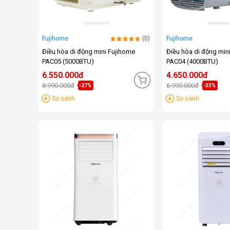
Fujihome
(0)
Fujihome
Điều hòa di động mini Fujihome
Điều hòa di động min
PAC05 (5000BTU)
PAC04 (4000BTU)
6.550.000đ
4.650.000đ
8.990.000đ
6.990.000đ
-27%
-33%
So sánh
So sánh