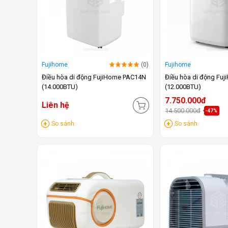
Fujihome
(0)
Fujihome
Điều hòa di động FujiHome PAC14N
Điều hòa di động Fu
(14.000BTU)
(12.000BTU)
7.750.000đ
Liên hệ
14.500.000đ
-47%
So sánh
So sánh