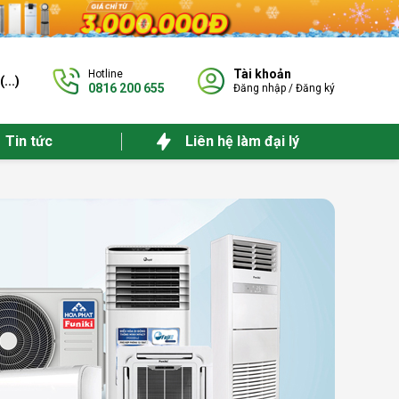
Tài khoản
Hotline
(
...
)
0816 200 655
Đăng nhập
/
Đăng ký
Tin tức
Liên hệ làm đại lý