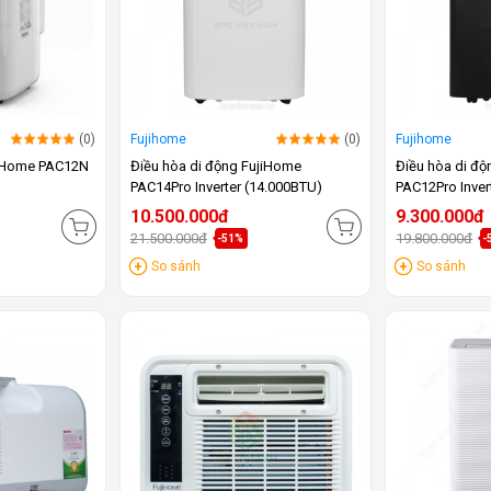
(0)
Fujihome
(0)
Fujihome
jiHome PAC12N
Điều hòa di động FujiHome
Điều hòa di đ
PAC14Pro Inverter (14.000BTU)
PAC12Pro Inver
10.500.000đ
9.300.000đ
21.500.000đ
19.800.000đ
-51%
-
So sánh
So sánh