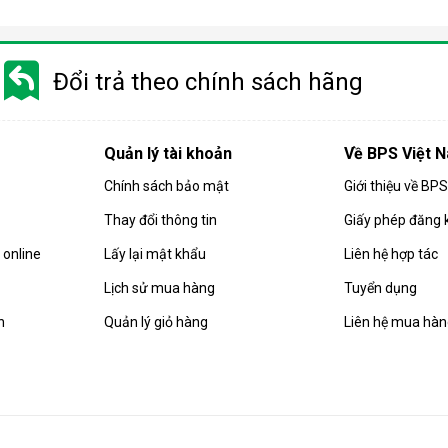
 gió, hút ẩm và lọc khí. Bên cạnh đó, dòng sản phẩm này còn được
Đổi trả theo chính sách hãng
i động
 chuyển chỉ là số ít những ưu điểm mà
điều hòa
di động đang sở hữ
Quản lý tài khoản
Về BPS Việt 
Chính sách bảo mật
Giới thiệu về BP
Thay đổi thông tin
Giấy phép đăng 
online
Lấy lại mật khẩu
Liên hệ hợp tác
Lịch sử mua hàng
Tuyển dụng
n
Quản lý giỏ hàng
Liên hệ mua hà