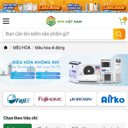
...
ĐIỀU HÒA
Điều hòa di động
Chọn theo tiêu chí: