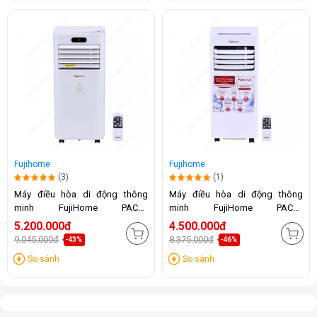
Fujihome
Fujihome
(3)
(1)
Máy điều hòa di động thông
Máy điều hòa di động thông
minh FujiHome PAC09
minh FujiHome PAC07
(9000BTU)
(7000BTU)
5.200.000đ
4.500.000đ
9.045.000đ
8.375.000đ
-43%
-46%
So sánh
So sánh