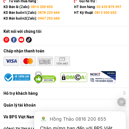
Tư vấn mua hàng :
Gọi hỗ trợ :
KD Bán lẻ (Zalo):
0816 200 655
HT Đơn hàng:
02 439 879 997
KD Bán buôn1(Zalo):
0878 229 666
HT Kỹ thuật:
0813 500 650
KD Bán buôn2(Zalo):
0947 292 666
Kết nối với chúng tôi
Chấp nhận thanh toán
Điều hòa di động là gì?
Các chức năng chính của máy bao gồm: Làm lạnh, quạt gió,
Hỗ trợ khách hàng
hút ẩm và lọc khí. Bên cạnh đó, dòng sản phẩm này còn được
trang bị thêm khá nhiều tính năng và tiện ích đi kèm như: Hẹn
Quản lý tài khoản
giờ, khóa trẻ em, remote, kết nối wifi,...
Ưu điểm vượt trội của điều hòa di động
Về BPS Việt Nam
Hồng Thảo 0816 200 655
Đáp ứng tốt nhu cầu làm mát, dễ dàng tháo lắp và di chuyển
Chào mừng bạn đến với BPS Việt 