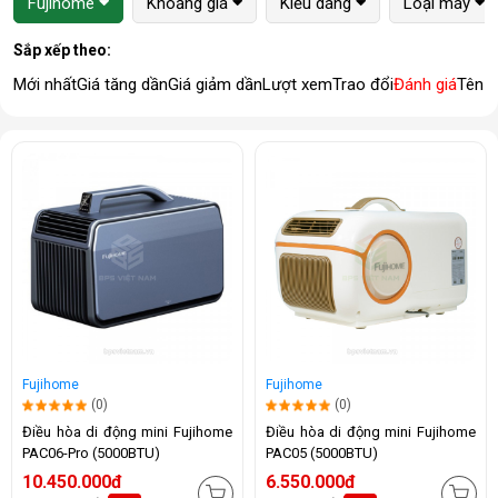
Fujihome
Khoảng giá
Kiểu dáng
Loại máy
Sắp xếp theo:
Mới nhất
Giá tăng dần
Giá giảm dần
Lượt xem
Trao đổi
Đánh giá
Tên 
Fujihome
Fujihome
(0)
(0)
Điều hòa di động mini Fujihome
Điều hòa di động mini Fujihome
PAC06-Pro (5000BTU)
PAC05 (5000BTU)
10.450.000đ
6.550.000đ