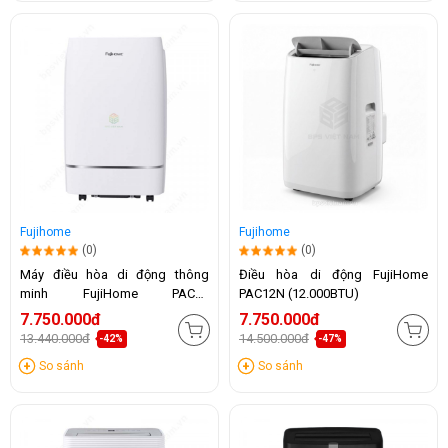
Fujihome
Fujihome
(0)
(0)
Máy điều hòa di động thông
Điều hòa di động FujiHome
minh FujiHome PAC12
PAC12N (12.000BTU)
(12.000BTU)
7.750.000đ
7.750.000đ
13.440.000đ
14.500.000đ
-42%
-47%
So sánh
So sánh