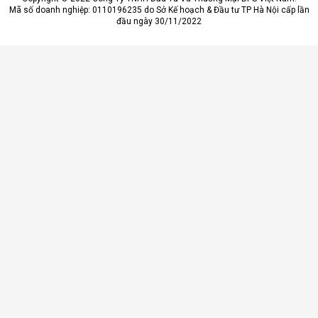
Mã số doanh nghiệp: 0110196235 do Sở Kế hoạch & Đầu tư TP Hà Nội cấp lần
đầu ngày 30/11/2022
Ưu điểm nổi bật của điều hòa di động
Đa dạng chức năng hoạt động
Điều hòa di động ứng dụng công nghệ sản xuất hiện đại, sở
hữu cho mình nhiều chức năng thông minh. Tiêu biểu nhất có
thể kể đến: Làm lạnh, quạt mát, hút ẩm, lọc khí. Trong đó, làm
lạnh là chức năng chính và được nhiều người dùng quan tâm
nhất.