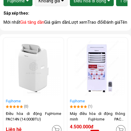
Fujihome
Khoảng giá
Điều hòa di động
1 chi
Sắp xếp theo:
Mới nhất
Giá tăng dần
Giá giảm dần
Lượt xem
Trao đổi
Đánh giá
Tên 
Fujihome
Fujihome
(0)
(1)
Điều hòa di động FujiHome
Máy điều hòa di động thông
PAC14N (14.000BTU)
minh FujiHome PAC07
(7000BTU)
4.500.000đ
Liên hệ