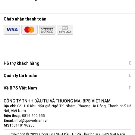
Chấp nhận thanh toán
Điều hòa di động là gì?
Các chức năng chính của máy bao gồm: Làm lạnh, quạt gió,
Hỗ trợ khách hàng
hút ẩm và lọc khí. Bên cạnh đó, dòng sản phẩm này còn được
trang bị thêm khá nhiều tính năng và tiện ích đi kèm như: Hẹn
Quản lý tài khoản
giờ, khóa trẻ em, remote, kết nối wifi,...
Ưu điểm vượt trội của điều hòa di động
Về BPS Việt Nam
Đáp ứng tốt nhu cầu làm mát, dễ dàng tháo lắp và di chuyển
CÔNG TY TNHH ĐẦU TƯ VÀ THƯƠNG MẠI BPS VIỆT NAM
chỉ là số ít những ưu điểm mà
điều hòa
di động đang sở hữu.
Địa chỉ:
Số H10 Khu đấu giá Ngô Thì Nhậm, Phường Hà Đông, Thành phố Hà
Cùng BPS Việt Nam tìm hiểu chi tiết về ưu điểm của dòng sản
Nội, Việt Nam
phẩm này ngay nhé.
Điện thoại:
0816 200 655
Email:
info@bpsvietnam.vn
MST:
0110196235
Copyright © 2022 Công Ty TNHH Đầu Tư Và Thương Mại BPS Việt Nam.