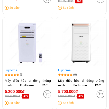
8.375.000đ
-46%
So sánh
So sánh
Fujihome
Fujihome
(3)
(0)
Máy điều hòa di động thông
Máy điều hòa di động thông
minh FujiHome PAC09
minh FujiHome PAC10
(9000BTU)
(10.000BTU)
5.200.000đ
5.700.000đ
9.045.000đ
10.045.000đ
-43%
-43%
So sánh
So sánh