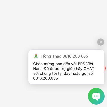
để phù hợp với nhu cầu sử dụng của người dùng.
Khóa trẻ em:
Bảo vệ thiết bị khỏi sự nghịch ngợm của
trẻ nhỏ.
Hồng Thảo 0816 200 655
Chào mừng bạn đến với BPS Việt 
Nam! Để được trợ giúp hãy CHAT 
với chúng tôi tại đây hoặc gọi số 
0816.200.655
Các tính năng và công nghệ nổi bật trên điều hòa di động
Máy lạnh di động trang bị càng nhiều tính năng hiện đại đồng