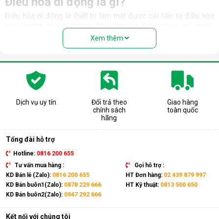
Điều hòa di động là gì?
Điều hòa di động là thiết bị làm mát được cải tiến từ điều hòa
treo tường truyền thống. Nếu nhìn từ bên ngoài, rất nhiều
người nhầm tưởng rằng thiết bị này là quạt hơi nước. Nhưng
Xem thêm
thực chất, đây là một chiếc điều hòa “chính hiệu” với đầy đủ
các bộ phận: Dàn nóng, dàn lạnh, máy nén, khí gas, ống dẫn
gas, bảng điều khiển,... giống như một chiếc điều hòa thông
thường.
Có thể coi điều hòa di động là phiên bản thu nhỏ của điều hòa
tủ đứng nhưng với thiết kế cục nóng và cục lạnh trên cùng 1
Dịch vụ uy tín
Đổi trả theo
Giao hàng
chính sách
toàn quốc
thiết bị. Sản phẩm có kích thước gọn nhẹ, kết hợp cùng bánh
hãng
xe và tay cầm nên có thể dễ dàng di chuyển tới mọi vị trí trong
nhà.
Tổng đài hỗ trợ
Hotline:
0816 200 655
Tư vấn mua hàng :
Gọi hỗ trợ :
KD Bán lẻ (Zalo):
0816 200 655
HT Đơn hàng:
02 439 879 997
KD Bán buôn1(Zalo):
0878 229 666
HT Kỹ thuật:
0813 500 650
KD Bán buôn2(Zalo):
0947 292 666
Kết nối với chúng tôi