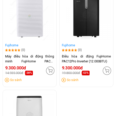
Fujihome
Fujihome
(0)
(0)
Máy điều hòa di động thông
Điều hòa di động FujiHome
minh FujiHome PAC14
PAC12Pro Inverter (12.000BTU)
(14.000BTU)
9.300.000đ
9.300.000đ
14.935.000đ
19.800.000đ
-38%
-53%
So sánh
So sánh