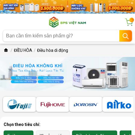
...
ĐIỀU HÒA
Điều hòa di động
Chọn theo tiêu chí: