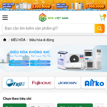
...
ĐIỀU HÒA
Điều hòa di động
Chọn theo tiêu chí: