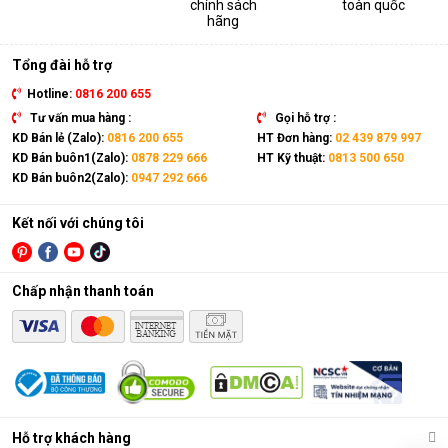
chính sách
toàn quốc
thiết bị. Sản phẩm có kích thước gọn nhẹ, kết hợp cùng bánh
hãng
xe và tay cầm nên có thể dễ dàng di chuyển tới mọi vị trí trong
nhà.
Tổng đài hỗ trợ
Hotline:
0816 200 655
Tư vấn mua hàng :
Gọi hỗ trợ :
KD Bán lẻ (Zalo):
0816 200 655
HT Đơn hàng:
02 439 879 997
KD Bán buôn1(Zalo):
0878 229 666
HT Kỹ thuật:
0813 500 650
KD Bán buôn2(Zalo):
0947 292 666
Kết nối với chúng tôi
Chấp nhận thanh toán
Điều hòa di động là gì?
Các chức năng chính của máy bao gồm: Làm lạnh, quạt gió,
Hỗ trợ khách hàng
hút ẩm và lọc khí. Bên cạnh đó, dòng sản phẩm này còn được