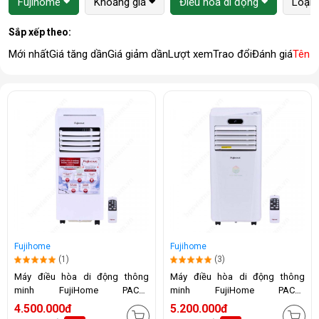
Fujihome
Khoảng giá
Điều hòa di động
Loại 
Sắp xếp theo:
Mới nhất
Giá tăng dần
Giá giảm dần
Lượt xem
Trao đổi
Đánh giá
Tên 
Fujihome
Fujihome
(1)
(3)
Máy điều hòa di động thông
Máy điều hòa di động thông
minh FujiHome PAC07
minh FujiHome PAC09
(7000BTU)
(9000BTU)
4.500.000đ
5.200.000đ