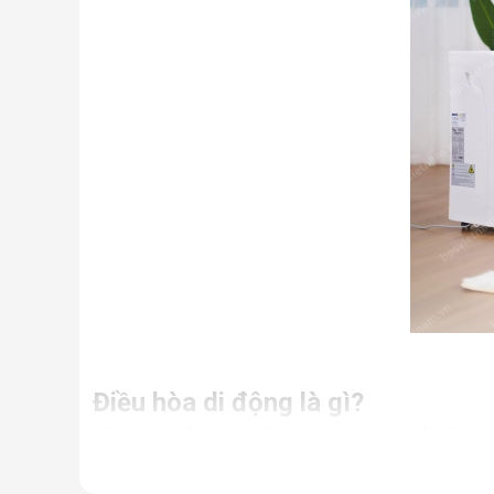
Điều hòa di động là gì?
Điều hòa di động là thiết bị làm mát được cải tiến từ
Nhưng thực chất, đây là một chiếc điều hòa “chính hi
điều hòa thông thường.