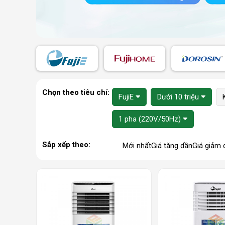
Chọn theo tiêu chí:
FujiE
Dưới 10 triệu
1 pha (220V/50Hz)
Sắp xếp theo:
Mới nhất
Giá tăng dần
Giá giảm 