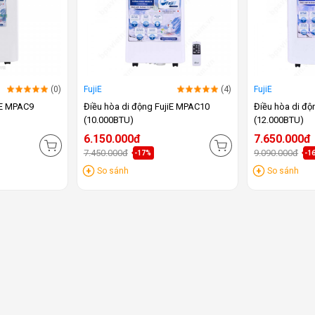
(0)
FujiE
(4)
FujiE
iE MPAC9
Điều hòa di động FujiE MPAC10
Điều hòa di độ
(10.000BTU)
(12.000BTU)
6.150.000đ
7.650.000đ
7.450.000đ
9.090.000đ
-17%
-1
So sánh
So sánh