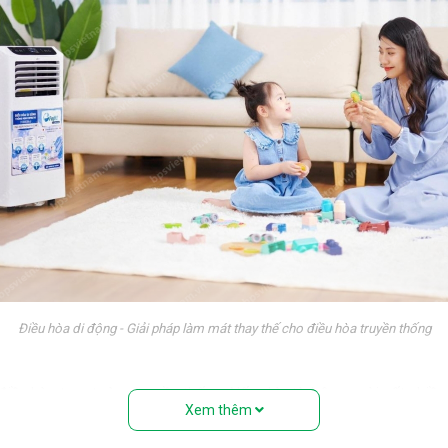
Điều hòa di động - Giải pháp làm mát thay thế cho điều hòa truyền thống
 điều hòa treo tường truyền thống. Nếu nhìn từ bên ngoài, rất nhiề
Xem thêm
ệu” với đầy đủ các bộ phận: Dàn nóng, dàn lạnh, máy nén, khí gas,