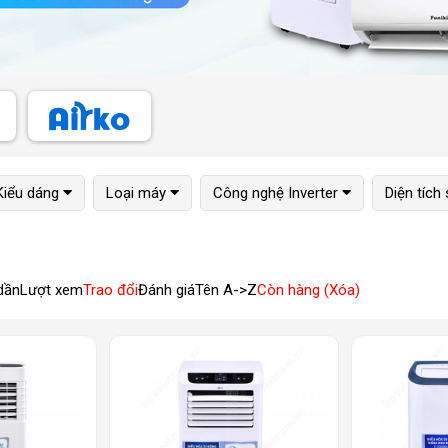
Kiểu dáng
Loại máy
Công nghệ Inverter
Diện tích
dần
Lượt xem
Trao đổi
Đánh giá
Tên A->Z
Còn hàng (Xóa)