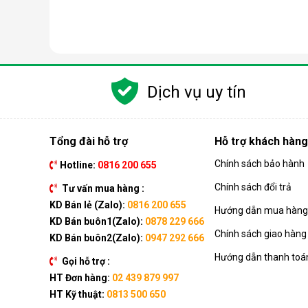
Các chức năng chính của máy bao gồm: Làm lạnh, quạt
kèm như: Hẹn giờ, khóa trẻ em, remote, kết nối wifi,...
Dịch vụ uy tín
Ưu điểm vượt trội của điều hòa d
Đáp ứng tốt nhu cầu làm mát, dễ dàng tháo lắp và di
của dòng sản phẩm này ngay nhé.
Tổng đài hỗ trợ
Hỗ trợ khách hàng
Chính sách bảo hành
Hotline:
0816 200 655
Chính sách đổi trả
Tư vấn mua hàng :
KD Bán lẻ (Zalo):
0816 200 655
Hướng dẫn mua hàng 
KD Bán buôn1(Zalo):
0878 229 666
Chính sách giao hàng
KD Bán buôn2(Zalo):
0947 292 666
Hướng dẫn thanh toá
Gọi hỗ trợ :
HT Đơn hàng:
02 439 879 997
HT Kỹ thuật:
0813 500 650