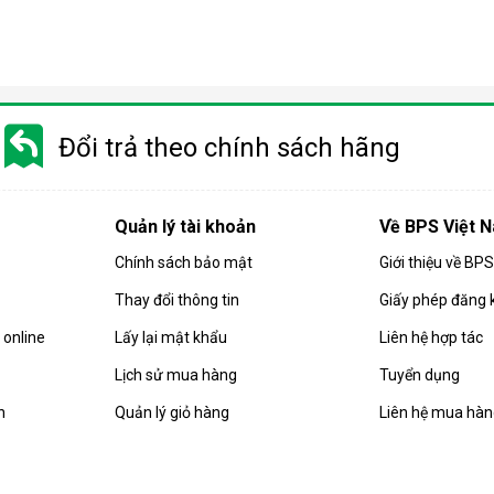
Điều hòa di động là gì?
 gió, hút ẩm và lọc khí. Bên cạnh đó, dòng sản phẩm này còn được
Đổi trả theo chính sách hãng
i động
 chuyển chỉ là số ít những ưu điểm mà
điều hòa
di động đang sở hữ
Quản lý tài khoản
Về BPS Việt 
Chính sách bảo mật
Giới thiệu về BP
Thay đổi thông tin
Giấy phép đăng 
online
Lấy lại mật khẩu
Liên hệ hợp tác
Lịch sử mua hàng
Tuyển dụng
n
Quản lý giỏ hàng
Liên hệ mua hà