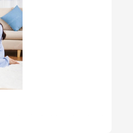
u người nhầm tưởng rằng thiết bị này là quạt hơi nước.
 ống dẫn gas, bảng điều khiển,... giống như một chiếc