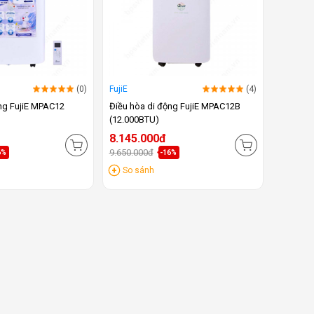
(0)
FujiE
(4)
ng FujiE MPAC12
Điều hòa di động FujiE MPAC12B
(12.000BTU)
8.145.000đ
9.650.000đ
6%
-16%
So sánh