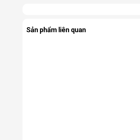
Có thể coi điều hòa di động là phiên bản thu nhỏ của
hợp cùng bánh xe và tay cầm nên có thể dễ dàng di ch
Sản phẩm liên quan