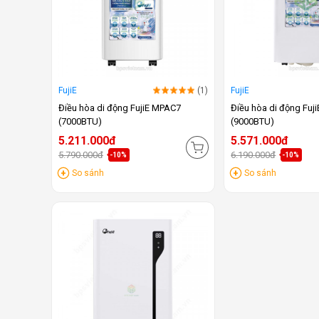
FujiE
(1)
FujiE
Điều hòa di động FujiE MPAC7
Điều hòa di động Fuj
(7000BTU)
(9000BTU)
5.211.000đ
5.571.000đ
5.790.000đ
6.190.000đ
-10%
-10%
So sánh
So sánh