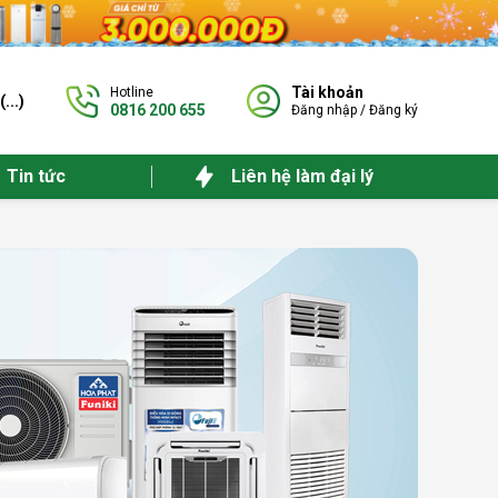
Tài khoản
Hotline
(
...
)
0816 200 655
Đăng nhập
/
Đăng ký
Tin tức
Liên hệ làm đại lý