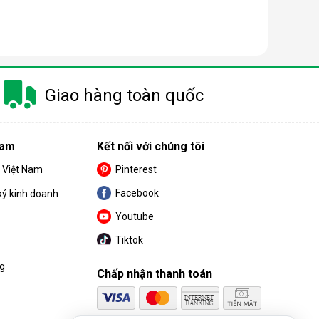
 trang bị thêm khá nhiều tính năng và tiện ích đi
Giao hàng toàn quốc
u. Cùng BPS Việt Nam tìm hiểu chi tiết về ưu điểm
Nam
Kết nối với chúng tôi
S Việt Nam
Pinterest
Facebook
ký kinh doanh
Youtube
Tiktok
ng
Chấp nhận thanh toán