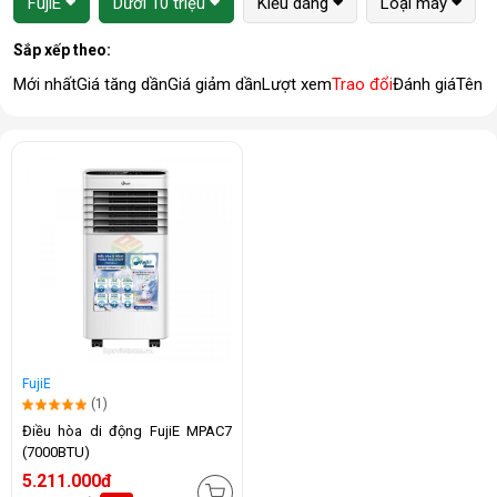
FujiE
Dưới 10 triệu
Kiểu dáng
Loại máy
Sắp xếp theo:
Mới nhất
Giá tăng dần
Giá giảm dần
Lượt xem
Trao đổi
Đánh giá
Tên 
FujiE
(1)
Điều hòa di động FujiE MPAC7
(7000BTU)
5.211.000đ