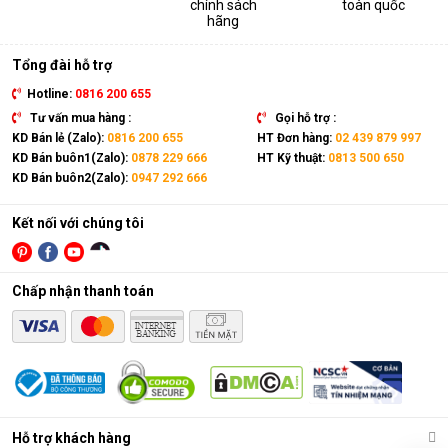
chính sách
toàn quốc
thiết bị. Sản phẩm có kích thước gọn nhẹ, kết hợp cùng bánh
hãng
xe và tay cầm nên có thể dễ dàng di chuyển tới mọi vị trí trong
nhà.
Tổng đài hỗ trợ
Hotline:
0816 200 655
Tư vấn mua hàng :
Gọi hỗ trợ :
KD Bán lẻ (Zalo):
0816 200 655
HT Đơn hàng:
02 439 879 997
KD Bán buôn1(Zalo):
0878 229 666
HT Kỹ thuật:
0813 500 650
KD Bán buôn2(Zalo):
0947 292 666
Kết nối với chúng tôi
Chấp nhận thanh toán
Điều hòa di động là gì?
Các chức năng chính của máy bao gồm: Làm lạnh, quạt gió,
Hỗ trợ khách hàng
hút ẩm và lọc khí. Bên cạnh đó, dòng sản phẩm này còn được