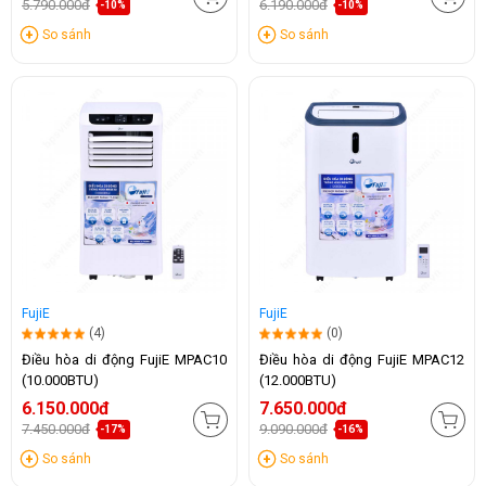
5.790.000đ
6.190.000đ
-10%
-10%
So sánh
So sánh
FujiE
FujiE
(4)
(0)
Điều hòa di động FujiE MPAC10
Điều hòa di động FujiE MPAC12
(10.000BTU)
(12.000BTU)
6.150.000đ
7.650.000đ
7.450.000đ
9.090.000đ
-17%
-16%
So sánh
So sánh