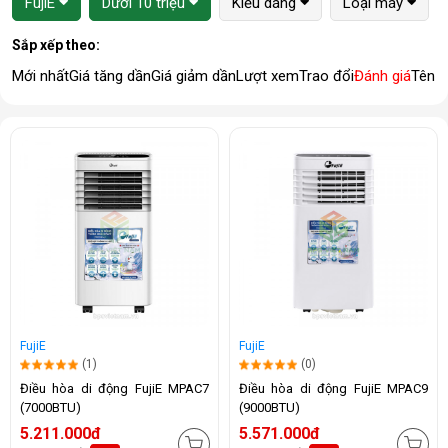
FujiE
Dưới 10 triệu
Kiểu dáng
Loại máy
Sắp xếp theo:
Mới nhất
Giá tăng dần
Giá giảm dần
Lượt xem
Trao đổi
Đánh giá
Tên 
FujiE
FujiE
(1)
(0)
Điều hòa di động FujiE MPAC7
Điều hòa di động FujiE MPAC9
(7000BTU)
(9000BTU)
5.211.000đ
5.571.000đ