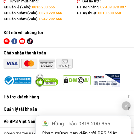
Tư vấn mua hàng :
Gọi hỗ trợ :
KD Bán lẻ (Zalo):
0816 200 655
HT Đơn hàng:
02 439 879 997
KD Bán buôn1(Zalo):
0878 229 666
HT Kỹ thuật:
0813 500 650
KD Bán buôn2(Zalo):
0947 292 666
Kết nối với chúng tôi
Chấp nhận thanh toán
Điều hòa di động là gì?
Các chức năng chính của máy bao gồm: Làm lạnh, quạt gió,
Hỗ trợ khách hàng
hút ẩm và lọc khí. Bên cạnh đó, dòng sản phẩm này còn được
trang bị thêm khá nhiều tính năng và tiện ích đi kèm như: Hẹn
Quản lý tài khoản
giờ, khóa trẻ em, remote, kết nối wifi,...
Ưu điểm vượt trội của điều hòa di động
Về BPS Việt Nam
Hồng Thảo 0816 200 655
Đáp ứng tốt nhu cầu làm mát, dễ dàng tháo lắp và di chuyển
Chào mừng bạn đến với BPS Việt 