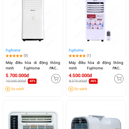
Fujihome
Fujihome
(0)
(1)
Máy điều hòa di động thông
Máy điều hòa di động thông
minh FujiHome PAC10
minh FujiHome PAC07
(10.000BTU)
(7000BTU)
5.700.000đ
4.500.000đ
10.045.000đ
8.375.000đ
-43%
-46%
So sánh
So sánh