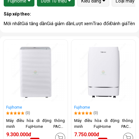
Fujihome
Dưới 10 triệu
Kiểu dáng
Loại máy
Sắp xếp theo:
Mới nhất
Giá tăng dần
Giá giảm dần
Lượt xem
Trao đổi
Đánh giá
Tên 
Fujihome
Fujihome
(0)
(0)
Máy điều hòa di động thông
Máy điều hòa di động thông
minh FujiHome PAC14
minh FujiHome PAC12
(14.000BTU)
(12.000BTU)
9.300.000đ
7.750.000đ