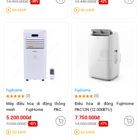
14.935.000đ
13.440.000đ
-38%
-42%
So sánh
So sánh
Fujihome
Fujihome
(3)
(0)
Máy điều hòa di động thông
Điều hòa di động FujiHome
minh FujiHome PAC09
PAC12N (12.000BTU)
(9000BTU)
5.200.000đ
7.750.000đ
9.045.000đ
14.500.000đ
-43%
-47%
So sánh
So sánh