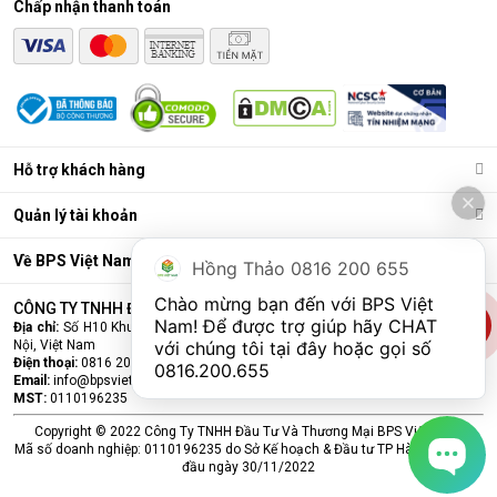
Chấp nhận thanh toán
Điều hòa di động là gì?
Các chức năng chính của máy bao gồm: Làm lạnh, quạt gió,
Hỗ trợ khách hàng
hút ẩm và lọc khí. Bên cạnh đó, dòng sản phẩm này còn được
trang bị thêm khá nhiều tính năng và tiện ích đi kèm như: Hẹn
Quản lý tài khoản
giờ, khóa trẻ em, remote, kết nối wifi,...
Ưu điểm vượt trội của điều hòa di động
Về BPS Việt Nam
Hồng Thảo 0816 200 655
Đáp ứng tốt nhu cầu làm mát, dễ dàng tháo lắp và di chuyển
Chào mừng bạn đến với BPS Việt 
CÔNG TY TNHH ĐẦU TƯ VÀ THƯƠNG MẠI BPS VIỆT NAM
chỉ là số ít những ưu điểm mà
điều hòa
di động đang sở hữu.
Nam! Để được trợ giúp hãy CHAT 
Địa chỉ:
Số H10 Khu đấu giá Ngô Thì Nhậm, Phường Hà Đông, Thành phố Hà
Cùng BPS Việt Nam tìm hiểu chi tiết về ưu điểm của dòng sản
Nội, Việt Nam
với chúng tôi tại đây hoặc gọi số 
phẩm này ngay nhé.
Điện thoại:
0816 200 655
0816.200.655
Email:
info@bpsvietnam.vn
MST:
0110196235
Copyright © 2022 Công Ty TNHH Đầu Tư Và Thương Mại BPS Việt Nam.
Mã số doanh nghiệp: 0110196235 do Sở Kế hoạch & Đầu tư TP Hà Nội cấp lần
đầu ngày 30/11/2022