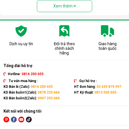
người nhầm tưởng rằng thiết bị này là quạt hơi nước. Nhưng
Xem thêm
thực chất, đây là một chiếc điều hòa “chính hiệu” với đầy đủ
các bộ phận: Dàn nóng, dàn lạnh, máy nén, khí gas, ống dẫn
gas, bảng điều khiển,... giống như một chiếc điều hòa thông
thường.
Có thể coi điều hòa di động là phiên bản thu nhỏ của điều hòa
tủ đứng nhưng với thiết kế cục nóng và cục lạnh trên cùng 1
Dịch vụ uy tín
Đổi trả theo
Giao hàng
chính sách
toàn quốc
thiết bị. Sản phẩm có kích thước gọn nhẹ, kết hợp cùng bánh
hãng
xe và tay cầm nên có thể dễ dàng di chuyển tới mọi vị trí trong
nhà.
Tổng đài hỗ trợ
Hotline:
0816 200 655
Tư vấn mua hàng :
Gọi hỗ trợ :
KD Bán lẻ (Zalo):
0816 200 655
HT Đơn hàng:
02 439 879 997
KD Bán buôn1(Zalo):
0878 229 666
HT Kỹ thuật:
0813 500 650
KD Bán buôn2(Zalo):
0947 292 666
Kết nối với chúng tôi