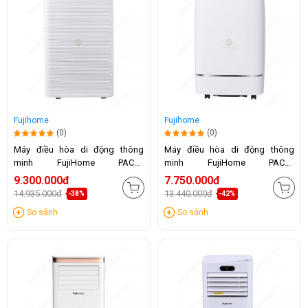
Fujihome
Fujihome
(0)
(0)
Máy điều hòa di động thông
Máy điều hòa di động thông
minh FujiHome PAC14
minh FujiHome PAC12
(14.000BTU)
(12.000BTU)
9.300.000đ
7.750.000đ
14.935.000đ
13.440.000đ
-38%
-42%
So sánh
So sánh