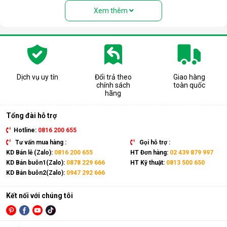
người nhầm tưởng rằng thiết bị này là quạt hơi nước. Nhưng
Xem thêm
thực chất, đây là một chiếc điều hòa “chính hiệu” với đầy đủ
các bộ phận: Dàn nóng, dàn lạnh, máy nén, khí gas, ống dẫn
gas, bảng điều khiển,... giống như một chiếc điều hòa thông
thường.
Có thể coi điều hòa di động là phiên bản thu nhỏ của điều hòa
tủ đứng nhưng với thiết kế cục nóng và cục lạnh trên cùng 1
Dịch vụ uy tín
Đổi trả theo
Giao hàng
chính sách
toàn quốc
thiết bị. Sản phẩm có kích thước gọn nhẹ, kết hợp cùng bánh
hãng
xe và tay cầm nên có thể dễ dàng di chuyển tới mọi vị trí trong
nhà.
Tổng đài hỗ trợ
Hotline:
0816 200 655
Tư vấn mua hàng :
Gọi hỗ trợ :
KD Bán lẻ (Zalo):
0816 200 655
HT Đơn hàng:
02 439 879 997
KD Bán buôn1(Zalo):
0878 229 666
HT Kỹ thuật:
0813 500 650
KD Bán buôn2(Zalo):
0947 292 666
Kết nối với chúng tôi