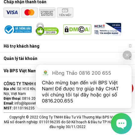
Chấp nhận thanh toán
Điều hòa di động là gì?
Các chức năng chính của máy bao gồm: Làm lạnh, quạt gió,
Hỗ trợ khách hàng
hút ẩm và lọc khí. Bên cạnh đó, dòng sản phẩm này còn được
trang bị thêm khá nhiều tính năng và tiện ích đi kèm như: Hẹn
Quản lý tài khoản
giờ, khóa trẻ em, remote, kết nối wifi,...
Ưu điểm vượt trội của điều hòa di động
Về BPS Việt Nam
Hồng Thảo 0816 200 655
Đáp ứng tốt nhu cầu làm mát, dễ dàng tháo lắp và di chuyển
Chào mừng bạn đến với BPS Việt 
CÔNG TY TNHH ĐẦU TƯ VÀ THƯƠNG MẠI BPS VIỆT NAM
chỉ là số ít những ưu điểm mà
điều hòa
di động đang sở hữu.
Nam! Để được trợ giúp hãy CHAT 
Địa chỉ:
Số H10 Khu đấu giá Ngô Thì Nhậm, Phường Hà Đông, Thành phố Hà
Cùng BPS Việt Nam tìm hiểu chi tiết về ưu điểm của dòng sản
Nội, Việt Nam
với chúng tôi tại đây hoặc gọi số 
phẩm này ngay nhé.
Điện thoại:
0816 200 655
0816.200.655
Email:
info@bpsvietnam.vn
MST:
0110196235
Copyright © 2022 Công Ty TNHH Đầu Tư Và Thương Mại BPS Việt Nam.
Mã số doanh nghiệp: 0110196235 do Sở Kế hoạch & Đầu tư TP Hà Nội cấp lần
đầu ngày 30/11/2022