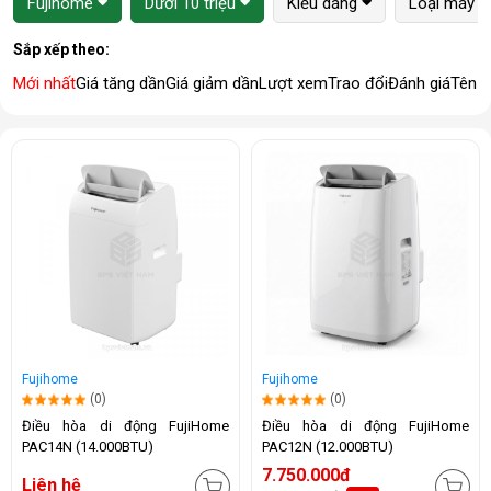
Fujihome
Dưới 10 triệu
Kiểu dáng
Loại máy
Sắp xếp theo:
Mới nhất
Giá tăng dần
Giá giảm dần
Lượt xem
Trao đổi
Đánh giá
Tên 
Fujihome
Fujihome
(0)
(0)
Điều hòa di động FujiHome
Điều hòa di động FujiHome
PAC14N (14.000BTU)
PAC12N (12.000BTU)
7.750.000đ
Liên hệ