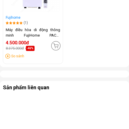
Fujihome
(1)
Máy điều hòa di động thông
minh FujiHome PAC07
(7000BTU)
4.500.000đ
8.375.000đ
-46%
So sánh
Sản phẩm liên quan