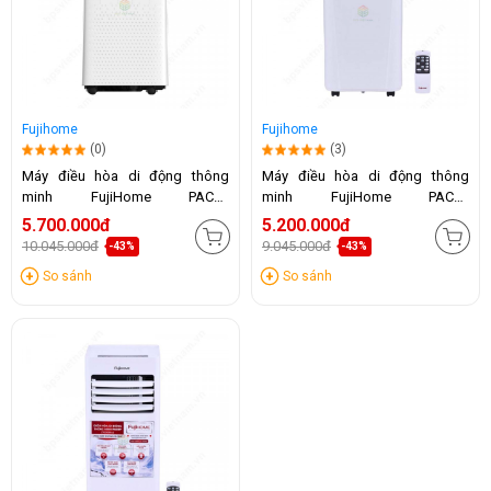
Fujihome
Fujihome
(0)
(3)
Máy điều hòa di động thông
Máy điều hòa di động thông
minh FujiHome PAC10
minh FujiHome PAC09
(10.000BTU)
(9000BTU)
5.700.000đ
5.200.000đ
10.045.000đ
9.045.000đ
-43%
-43%
So sánh
So sánh