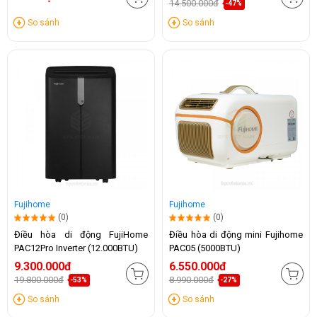
14.500.000đ
-47%
So sánh
So sánh
Fujihome
Fujihome
(0)
(0)
Điều hòa di động FujiHome
Điều hòa di động mini Fujihome
PAC12Pro Inverter (12.000BTU)
PAC05 (5000BTU)
9.300.000đ
6.550.000đ
19.800.000đ
8.990.000đ
-53%
-27%
So sánh
So sánh