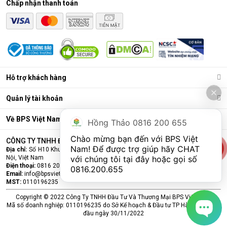
Chấp nhận thanh toán
Điều hòa di động là gì?
Các chức năng chính của máy bao gồm: Làm lạnh, quạt gió,
Hỗ trợ khách hàng
hút ẩm và lọc khí. Bên cạnh đó, dòng sản phẩm này còn được
trang bị thêm khá nhiều tính năng và tiện ích đi kèm như: Hẹn
Quản lý tài khoản
giờ, khóa trẻ em, remote, kết nối wifi,...
Ưu điểm vượt trội của điều hòa di động
Về BPS Việt Nam
Hồng Thảo 0816 200 655
Đáp ứng tốt nhu cầu làm mát, dễ dàng tháo lắp và di chuyển
Chào mừng bạn đến với BPS Việt 
CÔNG TY TNHH ĐẦU TƯ VÀ THƯƠNG MẠI BPS VIỆT NAM
chỉ là số ít những ưu điểm mà
điều hòa
di động đang sở hữu.
Nam! Để được trợ giúp hãy CHAT 
Địa chỉ:
Số H10 Khu đấu giá Ngô Thì Nhậm, Phường Hà Đông, Thành phố Hà
Cùng BPS Việt Nam tìm hiểu chi tiết về ưu điểm của dòng sản
Nội, Việt Nam
với chúng tôi tại đây hoặc gọi số 
phẩm này ngay nhé.
Điện thoại:
0816 200 655
0816.200.655
Email:
info@bpsvietnam.vn
MST:
0110196235
Copyright © 2022 Công Ty TNHH Đầu Tư Và Thương Mại BPS Việt Nam.
Mã số doanh nghiệp: 0110196235 do Sở Kế hoạch & Đầu tư TP Hà Nội cấp lần
đầu ngày 30/11/2022