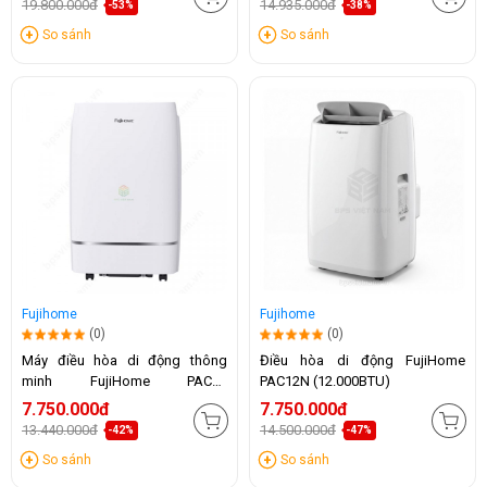
19.800.000đ
14.935.000đ
-53%
-38%
So sánh
So sánh
Fujihome
Fujihome
(0)
(0)
Máy điều hòa di động thông
Điều hòa di động FujiHome
minh FujiHome PAC12
PAC12N (12.000BTU)
(12.000BTU)
7.750.000đ
7.750.000đ
13.440.000đ
14.500.000đ
-42%
-47%
So sánh
So sánh