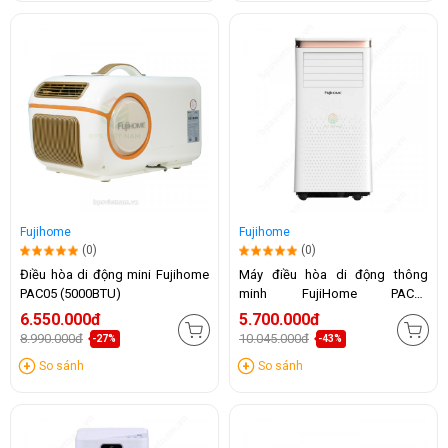
Fujihome
Fujihome
(0)
(0)
Điều hòa di động mini Fujihome
Máy điều hòa di động thông
PAC05 (5000BTU)
minh FujiHome PAC10
(10.000BTU)
6.550.000đ
5.700.000đ
8.990.000đ
10.045.000đ
-27%
-43%
So sánh
So sánh