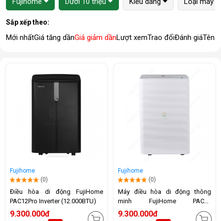
Fujihome
Dưới 10 triệu
Kiểu dáng
Loại máy
Sắp xếp theo:
Mới nhất
Giá tăng dần
Giá giảm dần
Lượt xem
Trao đổi
Đánh giá
Tên 
Fujihome
Fujihome
(0)
(0)
Điều hòa di động FujiHome
Máy điều hòa di động thông
PAC12Pro Inverter (12.000BTU)
minh FujiHome PAC14
(14.000BTU)
9.300.000đ
9.300.000đ