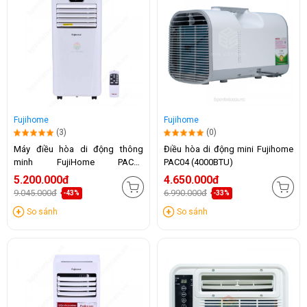
Fujihome
Fujihome
(3)
(0)
Máy điều hòa di động thông
Điều hòa di động mini Fujihome
minh FujiHome PAC09
PAC04 (4000BTU)
(9000BTU)
5.200.000đ
4.650.000đ
9.045.000đ
6.990.000đ
-43%
-33%
So sánh
So sánh