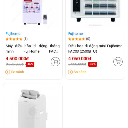
Fujihome
Fujihome
(1)
(0)
Máy điều hòa di động thông
Điều hòa di động mini Fujihome
minh FujiHome PAC07
PAC03 (2500BTU)
(7000BTU)
4.500.000đ
4.050.000đ
8.375.000đ
5.990.000đ
-46%
-32%
So sánh
So sánh