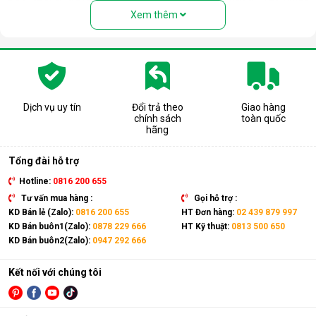
người nhầm tưởng rằng thiết bị này là quạt hơi nước. Nhưng
Xem thêm
thực chất, đây là một chiếc điều hòa “chính hiệu” với đầy đủ
các bộ phận: Dàn nóng, dàn lạnh, máy nén, khí gas, ống dẫn
gas, bảng điều khiển,... giống như một chiếc điều hòa thông
thường.
Có thể coi điều hòa di động là phiên bản thu nhỏ của điều hòa
tủ đứng nhưng với thiết kế cục nóng và cục lạnh trên cùng 1
Dịch vụ uy tín
Đổi trả theo
Giao hàng
chính sách
toàn quốc
thiết bị. Sản phẩm có kích thước gọn nhẹ, kết hợp cùng bánh
hãng
xe và tay cầm nên có thể dễ dàng di chuyển tới mọi vị trí trong
nhà.
Tổng đài hỗ trợ
Hotline:
0816 200 655
Tư vấn mua hàng :
Gọi hỗ trợ :
KD Bán lẻ (Zalo):
0816 200 655
HT Đơn hàng:
02 439 879 997
KD Bán buôn1(Zalo):
0878 229 666
HT Kỹ thuật:
0813 500 650
KD Bán buôn2(Zalo):
0947 292 666
Kết nối với chúng tôi