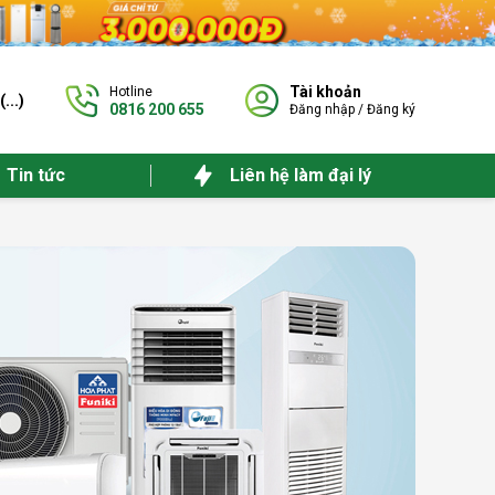
Tài khoản
Hotline
(
...
)
0816 200 655
Đăng nhập
/
Đăng ký
Tin tức
Liên hệ làm đại lý