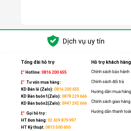
Các chức năng chính của máy bao gồm: Làm lạnh, quạt
kèm như: Hẹn giờ, khóa trẻ em, remote, kết nối wifi,...
Dịch vụ uy tín
Ưu điểm vượt trội của điều hòa d
Đáp ứng tốt nhu cầu làm mát, dễ dàng tháo lắp và di
của dòng sản phẩm này ngay nhé.
Tổng đài hỗ trợ
Hỗ trợ khách hàng
Chính sách bảo hành
Hotline:
0816 200 655
Chính sách đổi trả
Tư vấn mua hàng :
KD Bán lẻ (Zalo):
0816 200 655
Hướng dẫn mua hàng 
KD Bán buôn1(Zalo):
0878 229 666
Chính sách giao hàng
KD Bán buôn2(Zalo):
0947 292 666
Hướng dẫn thanh toá
Gọi hỗ trợ :
HT Đơn hàng:
02 439 879 997
HT Kỹ thuật:
0813 500 650