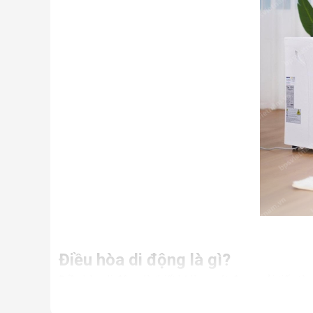
Điều hòa di động là gì?
Điều hòa di động là thiết bị làm mát được cải tiến từ
Nhưng thực chất, đây là một chiếc điều hòa “chính hi
điều hòa thông thường.