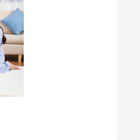
u người nhầm tưởng rằng thiết bị này là quạt hơi nước.
 ống dẫn gas, bảng điều khiển,... giống như một chiếc