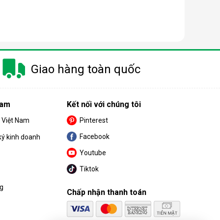
 trang bị thêm khá nhiều tính năng và tiện ích đi
Giao hàng toàn quốc
u. Cùng BPS Việt Nam tìm hiểu chi tiết về ưu điểm
Nam
Kết nối với chúng tôi
S Việt Nam
Pinterest
Facebook
ký kinh doanh
Youtube
Tiktok
ng
Chấp nhận thanh toán