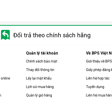
Điều hòa di động là gì?
 gió, hút ẩm và lọc khí. Bên cạnh đó, dòng sản phẩm này còn được
Đổi trả theo chính sách hãng
i động
 chuyển chỉ là số ít những ưu điểm mà
điều hòa
di động đang sở hữ
Quản lý tài khoản
Về BPS Việt 
Chính sách bảo mật
Giới thiệu về BP
Thay đổi thông tin
Giấy phép đăng 
online
Lấy lại mật khẩu
Liên hệ hợp tác
Lịch sử mua hàng
Tuyển dụng
n
Quản lý giỏ hàng
Liên hệ mua hà