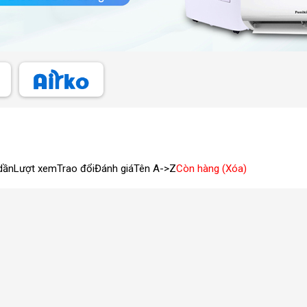
dần
Lượt xem
Trao đổi
Đánh giá
Tên A->Z
Còn hàng (Xóa)