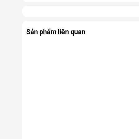
Có thể coi điều hòa di động là phiên bản thu nhỏ của
hợp cùng bánh xe và tay cầm nên có thể dễ dàng di ch
Sản phẩm liên quan