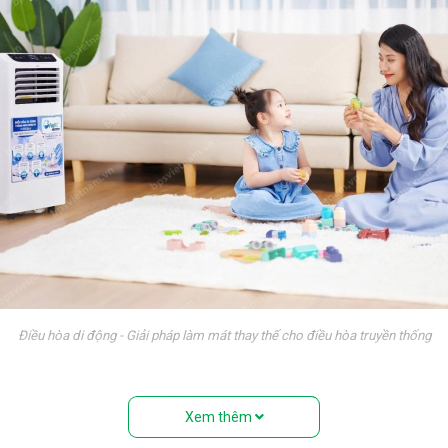
Điều hòa di động - Giải pháp làm mát thay thế cho điều hòa truyền thống
 điều hòa treo tường truyền thống. Nếu nhìn từ bên ngoài, rất nhiề
Xem thêm
ệu” với đầy đủ các bộ phận: Dàn nóng, dàn lạnh, máy nén, khí gas,