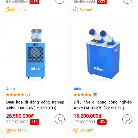
21.500.000đ
56.400.000đ
-51%
-22%
So sánh
So sánh
Airko
Airko
(0)
(0)
Điều hòa di động công nghiệp
Điều hòa di động công nghiệp
Airko DAKC-45 (15.358 BTU)
Airko DAKC-27S (9.215 BTU)
26.500.000đ
15.200.000đ
32.300.000đ
17.900.000đ
-18%
-15%
So sánh
So sánh