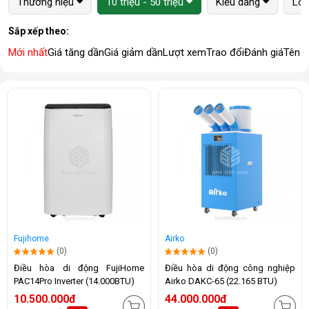
Thương hiệu
10 triệu - 50 triệu
Kiểu dáng
Loạ
Sắp xếp theo:
Mới nhất
Giá tăng dần
Giá giảm dần
Lượt xem
Trao đổi
Đánh giá
Tên 
Fujihome
Airko
(0)
(0)
Điều hòa di động FujiHome
Điều hòa di động công nghiệp
PAC14Pro Inverter (14.000BTU)
Airko DAKC-65 (22.165 BTU)
10.500.000đ
44.000.000đ