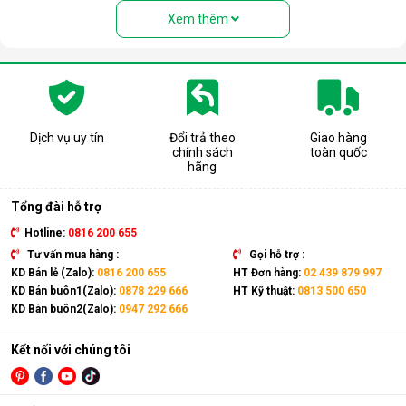
người nhầm tưởng rằng thiết bị này là quạt hơi nước. Nhưng
Xem thêm
thực chất, đây là một chiếc điều hòa “chính hiệu” với đầy đủ
các bộ phận: Dàn nóng, dàn lạnh, máy nén, khí gas, ống dẫn
gas, bảng điều khiển,... giống như một chiếc điều hòa thông
thường.
Có thể coi điều hòa di động là phiên bản thu nhỏ của điều hòa
tủ đứng nhưng với thiết kế cục nóng và cục lạnh trên cùng 1
Dịch vụ uy tín
Đổi trả theo
Giao hàng
chính sách
toàn quốc
thiết bị. Sản phẩm có kích thước gọn nhẹ, kết hợp cùng bánh
hãng
xe và tay cầm nên có thể dễ dàng di chuyển tới mọi vị trí trong
nhà.
Tổng đài hỗ trợ
Hotline:
0816 200 655
Tư vấn mua hàng :
Gọi hỗ trợ :
KD Bán lẻ (Zalo):
0816 200 655
HT Đơn hàng:
02 439 879 997
KD Bán buôn1(Zalo):
0878 229 666
HT Kỹ thuật:
0813 500 650
KD Bán buôn2(Zalo):
0947 292 666
Kết nối với chúng tôi