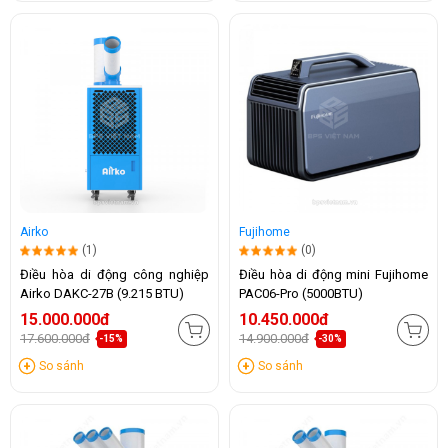
Airko
Fujihome
(1)
(0)
Điều hòa di động công nghiệp
Điều hòa di động mini Fujihome
Airko DAKC-27B (9.215 BTU)
PAC06-Pro (5000BTU)
15.000.000đ
10.450.000đ
17.600.000đ
14.900.000đ
-15%
-30%
So sánh
So sánh