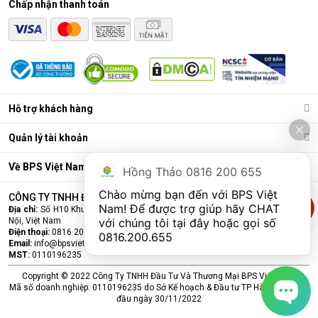
Chấp nhận thanh toán
Điều hòa di động là gì?
Các chức năng chính của máy bao gồm: Làm lạnh, quạt gió,
Hỗ trợ khách hàng
hút ẩm và lọc khí. Bên cạnh đó, dòng sản phẩm này còn được
trang bị thêm khá nhiều tính năng và tiện ích đi kèm như: Hẹn
Quản lý tài khoản
giờ, khóa trẻ em, remote, kết nối wifi,...
Ưu điểm vượt trội của điều hòa di động
Về BPS Việt Nam
Hồng Thảo 0816 200 655
Đáp ứng tốt nhu cầu làm mát, dễ dàng tháo lắp và di chuyển
Chào mừng bạn đến với BPS Việt 
CÔNG TY TNHH ĐẦU TƯ VÀ THƯƠNG MẠI BPS VIỆT NAM
chỉ là số ít những ưu điểm mà
điều hòa
di động đang sở hữu.
Nam! Để được trợ giúp hãy CHAT 
Địa chỉ:
Số H10 Khu đấu giá Ngô Thì Nhậm, Phường Hà Đông, Thành phố Hà
Cùng BPS Việt Nam tìm hiểu chi tiết về ưu điểm của dòng sản
Nội, Việt Nam
với chúng tôi tại đây hoặc gọi số 
phẩm này ngay nhé.
Điện thoại:
0816 200 655
0816.200.655
Email:
info@bpsvietnam.vn
MST:
0110196235
Copyright © 2022 Công Ty TNHH Đầu Tư Và Thương Mại BPS Việt Nam.
Mã số doanh nghiệp: 0110196235 do Sở Kế hoạch & Đầu tư TP Hà Nội cấp lần
đầu ngày 30/11/2022