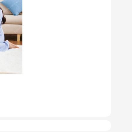
u người nhầm tưởng rằng thiết bị này là quạt hơi nước.
 ống dẫn gas, bảng điều khiển,... giống như một chiếc
g 1 thiết bị. Sản phẩm có kích thước gọn nhẹ, kết