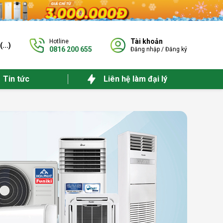
Tài khoản
Hotline
(
...
)
0816 200 655
Đăng nhập
/
Đăng ký
Tin tức
Liên hệ làm đại lý