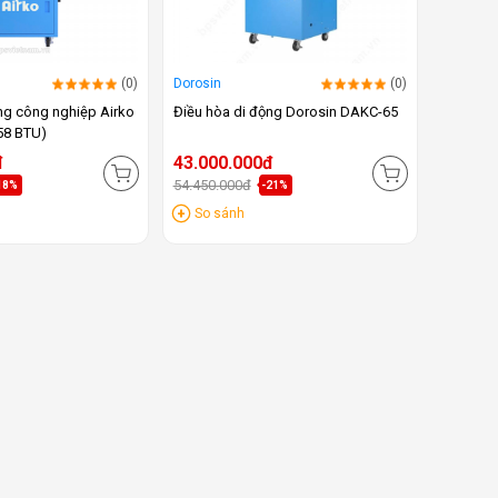
(0)
Dorosin
(0)
ng công nghiệp Airko
Điều hòa di động Dorosin DAKC-65
58 BTU)
đ
43.000.000đ
54.450.000đ
18%
-21%
So sánh