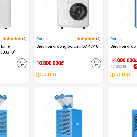
(0)
Dorosin
(0)
Dorosin
jiHome
Điều hòa di động Dorosin DAKC-18
Điều hòa di đ
4.000BTU)
14.000.000
10.800.000đ
17.000.000đ
-
So sánh
So sánh