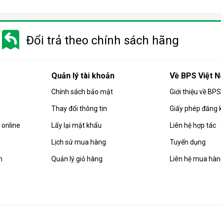
 gió, hút ẩm và lọc khí. Bên cạnh đó, dòng sản phẩm này còn được
Đổi trả theo chính sách hãng
i động
 chuyển chỉ là số ít những ưu điểm mà
điều hòa
di động đang sở hữ
Quản lý tài khoản
Về BPS Việt 
Chính sách bảo mật
Giới thiệu về BP
Thay đổi thông tin
Giấy phép đăng 
online
Lấy lại mật khẩu
Liên hệ hợp tác
Lịch sử mua hàng
Tuyển dụng
n
Quản lý giỏ hàng
Liên hệ mua hà