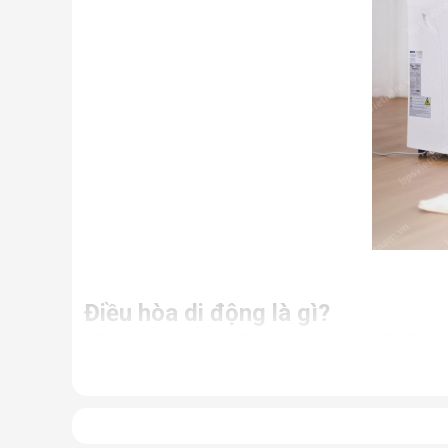
Điều hòa di động là gì?
Điều hòa di động là thiết bị làm mát được cải tiến từ
Nhưng thực chất, đây là một chiếc điều hòa “chính hi
điều hòa thông thường.
Có thể coi điều hòa di động là phiên bản thu nhỏ của
hợp cùng bánh xe và tay cầm nên có thể dễ dàng di ch