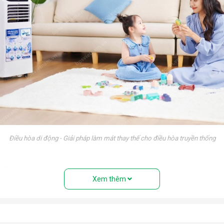
Điều hòa di động - Giải pháp làm mát thay thế cho điều hòa truyền thống
 điều hòa treo tường truyền thống. Nếu nhìn từ bên ngoài, rất nhiề
Xem thêm
ệu” với đầy đủ các bộ phận: Dàn nóng, dàn lạnh, máy nén, khí gas,
 điều hòa tủ đứng nhưng với thiết kế cục nóng và cục lạnh trên cùn
uyển tới mọi vị trí trong nhà.