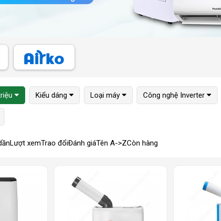
triệu
Kiểu dáng
Loại máy
Công nghệ Inverter
dần
Lượt xem
Trao đổi
Đánh giá
Tên A->Z
Còn hàng