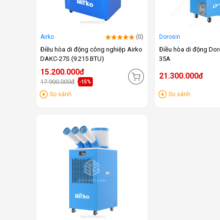
Airko
(0)
Dorosin
Điều hòa di động công nghiệp Airko
Điều hòa di động Do
DAKC-27S (9.215 BTU)
35A
15.200.000đ
21.300.000đ
17.900.000đ
-15%
So sánh
So sánh