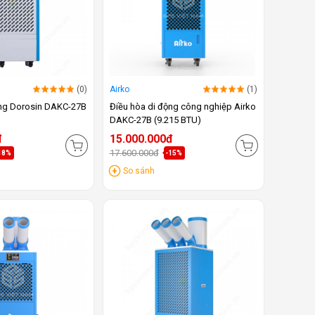
(0)
Airko
(1)
ộng Dorosin DAKC-27B
Điều hòa di động công nghiệp Airko
DAKC-27B (9.215 BTU)
đ
15.000.000đ
17.600.000đ
18%
-15%
So sánh