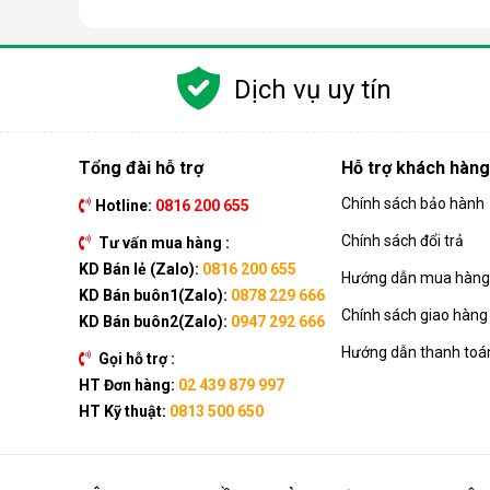
Các chức năng chính của máy bao gồm: Làm lạnh, quạt
kèm như: Hẹn giờ, khóa trẻ em, remote, kết nối wifi,...
Dịch vụ uy tín
Ưu điểm vượt trội của điều hòa d
Đáp ứng tốt nhu cầu làm mát, dễ dàng tháo lắp và di
của dòng sản phẩm này ngay nhé.
Tổng đài hỗ trợ
Hỗ trợ khách hàng
Chính sách bảo hành
Hotline:
0816 200 655
Chính sách đổi trả
Tư vấn mua hàng :
KD Bán lẻ (Zalo):
0816 200 655
Hướng dẫn mua hàng 
KD Bán buôn1(Zalo):
0878 229 666
Chính sách giao hàng
KD Bán buôn2(Zalo):
0947 292 666
Hướng dẫn thanh toá
Gọi hỗ trợ :
HT Đơn hàng:
02 439 879 997
HT Kỹ thuật:
0813 500 650