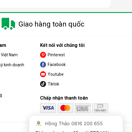
 trang bị thêm khá nhiều tính năng và tiện ích đi
Giao hàng toàn quốc
u. Cùng BPS Việt Nam tìm hiểu chi tiết về ưu điểm
Nam
Kết nối với chúng tôi
S Việt Nam
Pinterest
Facebook
ký kinh doanh
Youtube
Tiktok
ng
Chấp nhận thanh toán
Hồng Thảo 0816 200 655