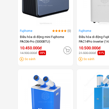
Fujihome
(0)
Fujihome
Điều hòa di động mini Fujihome
Điều hòa di động Fu
PAC06-Pro (5000BTU)
PAC14Pro Inverter (1
10.450.000đ
10.500.000đ
14.900.000đ
21.500.000đ
-30%
-51%
So sánh
So sánh