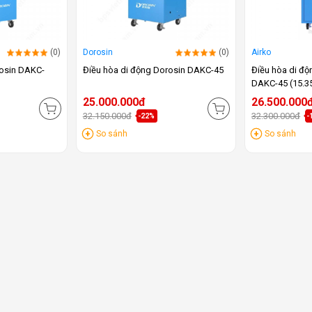
(0)
Dorosin
(0)
Airko
rosin DAKC-
Điều hòa di động Dorosin DAKC-45
Điều hòa di độ
DAKC-45 (15.3
25.000.000đ
26.500.000
32.150.000đ
32.300.000đ
-22%
-
So sánh
So sánh