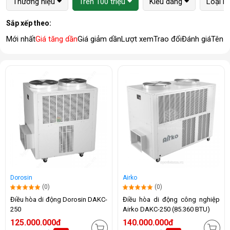
Thương hiệu
Trên 100 triệu
Kiểu dáng
Loại m
Sắp xếp theo:
Mới nhất
Giá tăng dần
Giá giảm dần
Lượt xem
Trao đổi
Đánh giá
Tên 
Dorosin
Airko
(0)
(0)
Điều hòa di động Dorosin DAKC-
Điều hòa di động công nghiệp
250
Airko DAKC-250 (85.360 BTU)
125.000.000đ
140.000.000đ