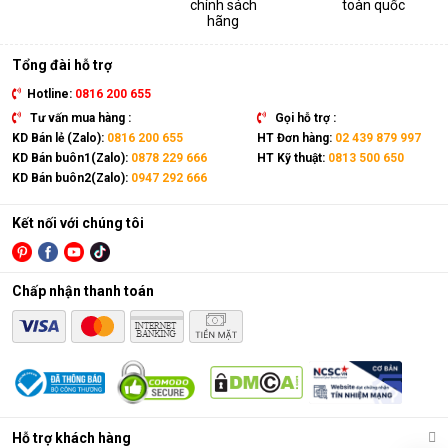
chính sách
toàn quốc
thiết bị. Sản phẩm có kích thước gọn nhẹ, kết hợp cùng bánh
hãng
xe và tay cầm nên có thể dễ dàng di chuyển tới mọi vị trí trong
nhà.
Tổng đài hỗ trợ
Hotline:
0816 200 655
Tư vấn mua hàng :
Gọi hỗ trợ :
KD Bán lẻ (Zalo):
0816 200 655
HT Đơn hàng:
02 439 879 997
KD Bán buôn1(Zalo):
0878 229 666
HT Kỹ thuật:
0813 500 650
KD Bán buôn2(Zalo):
0947 292 666
Kết nối với chúng tôi
Chấp nhận thanh toán
Điều hòa di động là gì?
Các chức năng chính của máy bao gồm: Làm lạnh, quạt gió,
Hỗ trợ khách hàng
hút ẩm và lọc khí. Bên cạnh đó, dòng sản phẩm này còn được