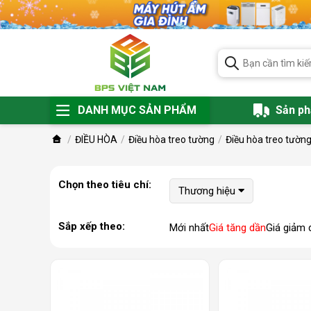
DANH MỤC SẢN PHẨM
Sản p
ĐIỀU HÒA
Điều hòa treo tường
Điều hòa treo tườn
Chọn theo tiêu chí:
Thương hiệu
Sắp xếp theo:
Mới nhất
Giá tăng dần
Giá giảm 