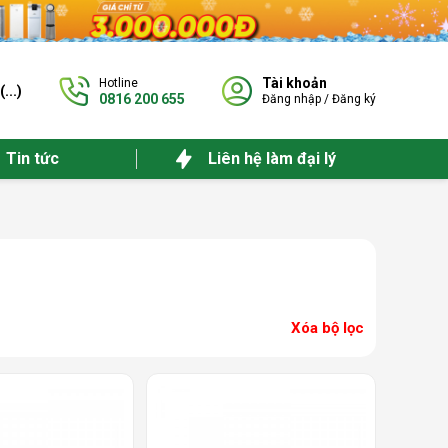
Tài khoản
Hotline
(
...
)
0816 200 655
Đăng nhập
/
Đăng ký
Tin tức
Liên hệ làm đại lý
Xóa bộ lọc