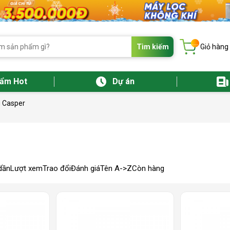
...
Tìm kiếm
Giỏ hàng
hẩm Hot
Dự án
g Casper
dần
Lượt xem
Trao đổi
Đánh giá
Tên A->Z
Còn hàng