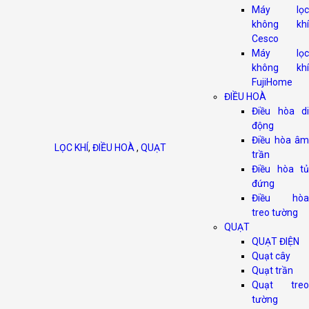
Máy lọc
không khí
Cesco
Máy lọc
không khí
FujiHome
ĐIỀU HOÀ
Điều hòa di
động
Điều hòa âm
LỌC KHÍ
,
ĐIỀU HOÀ
,
QUẠT
trần
Điều hòa tủ
đứng
Điều hòa
treo tường
QUẠT
QUẠT ĐIỆN
Quạt cây
Quạt trần
Quạt treo
tường