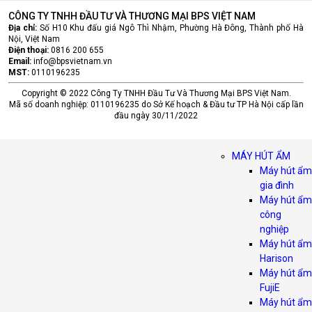
CÔNG TY TNHH ĐẦU TƯ VÀ THƯƠNG MẠI BPS VIỆT NAM
Địa chỉ:
Số H10 Khu đấu giá Ngô Thì Nhậm, Phường Hà Đông, Thành phố Hà
Nội, Việt Nam
Điện thoại:
0816 200 655
Email:
info@bpsvietnam.vn
MST:
0110196235
Copyright © 2022 Công Ty TNHH Đầu Tư Và Thương Mại BPS Việt Nam.
Mã số doanh nghiệp: 0110196235 do Sở Kế hoạch & Đầu tư TP Hà Nội cấp lần
đầu ngày 30/11/2022
MÁY HÚT ẨM
Máy hút ẩm
gia đình
Máy hút ẩm
công
nghiệp
Máy hút ẩm
Harison
Máy hút ẩm
FujiE
Máy hút ẩm