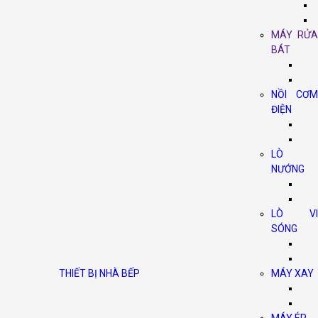
MÁY RỬA
BÁT
NỒI CƠM
ĐIỆN
LÒ
NƯỚNG
LÒ VI
SÓNG
THIẾT BỊ NHÀ BẾP
MÁY XAY