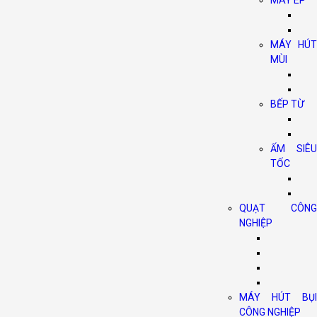
MÁY ÉP
MÁY HÚT
MÙI
BẾP TỪ
ẤM SIÊU
TỐC
QUẠT CÔNG
NGHIỆP
MÁY HÚT BỤI
CÔNG NGHIỆP