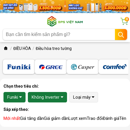
0
ĐIỀU HÒA
Điều hòa treo tường
Chọn theo tiêu chí:
Funiki
Không Inverter
Loại máy
Sắp xếp theo:
Mới nhất
Giá tăng dần
Giá giảm dần
Lượt xem
Trao đổi
Đánh giá
Tên 