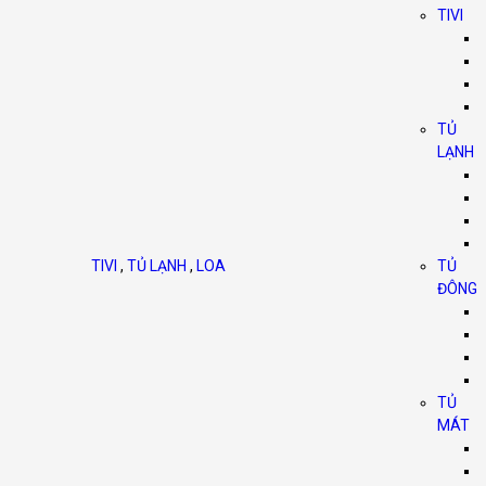
TIVI
TỦ
LẠNH
TIVI
,
TỦ LẠNH
,
LOA
TỦ
ĐÔNG
TỦ
MÁT