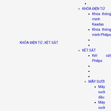
KHÓA ĐIỆN TỬ
Khóa thông
minh
Kaadas
Khóa thông
minh Philips
KHÓA ĐIỆN TỬ
,
KÉT SẮT
KÉT SẮT
Két sắt
Philips
MÁY SƯỞI
Máy
sưởi
dầu
Máy
sưởi